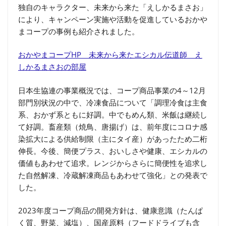
独自のキャラクター、未来から来た「えしかるまさお」
により、キャンペーン実施や活動を促進しているおかや
まコープの事例も紹介されました。
おかやまコープHP 未来から来たエシカル伝道師 え
しかるまさおの部屋
日本生協連の事業概況では、コープ商品事業の4～12月
部門別状況の中で、冷凍食品について「調理冷食は主食
系、おかず系ともに好調。中でもめん類、米飯は継続し
て好調。畜産類（焼鳥、唐揚げ）は、前年度にコロナ感
染拡大による供給制限（主にタイ産）があったため二桁
伸長。今後、簡便プラス、おいしさや健康、エシカルの
価値もあわせて追求。レンジからさらに簡便性を追求し
た自然解凍、冷蔵解凍商品もあわせて強化」との発表で
した。
2023年度コープ商品の開発方針は、健康意識（たんぱ
く質、野菜、減塩）、国産原料（フードドライブも含