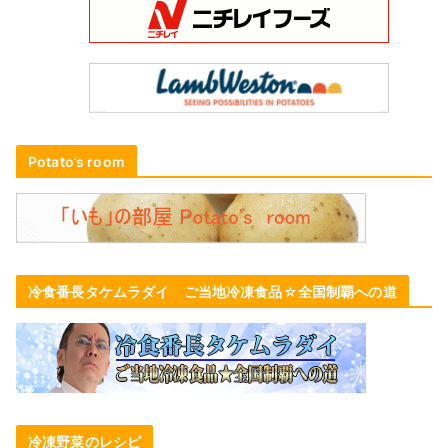
Potato’s room
冷食番長タケムラダイ ご当地冷凍食品☆全国制覇への道
冷凍野菜のレシピ