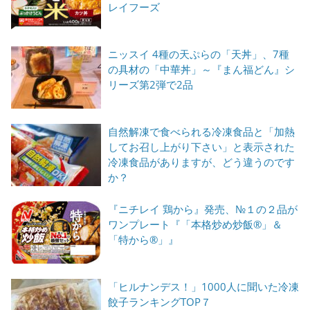
レイフーズ
ニッスイ 4種の天ぷらの「天丼」、7種
の具材の「中華丼」～『まん福どん』シ
リーズ第2弾で2品
自然解凍で食べられる冷凍食品と「加熱
してお召し上がり下さい」と表示された
冷凍食品がありますが、どう違うのです
か？
『ニチレイ 鶏から』発売、№１の２品が
ワンプレート『「本格炒め炒飯®」＆
「特から®」』
「ヒルナンデス！」1000人に聞いた冷凍
餃子ランキングTOP７