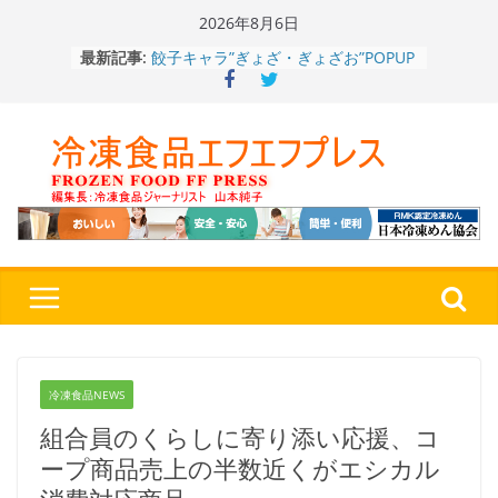
Skip
2026年8月6日
to
餃子キャラ”ぎょざ・ぎょざお”POPUP
最新記事:
content
ストアで作者にご挨拶、新作”れいと
うこ～こ～”を知る
「CHEESE WONDER」5周年～夏に限
定さわやかフレーバー「CHEESE
WONDER YELLOW」復刻発売中
今まで無かった大盛！水から簡単レン
ジ♪ふわもちめん！！「冷凍 日清の
どん兵衛 大盛 きつねうどん」
「同 肉うどん」
日清食品冷凍、背油の旨み・コク深い
醤油味・かつてない細麺！ 「冷凍
日清 魁力屋監修 京都背油醤油ラー
メン」
冷凍ワンプレート№1のニップン、9月
から新ブランド『ニップン、彩りごは
冷凍食品NEWS
ん。』～”おいしさ”をアピール
組合員のくらしに寄り添い応援、コ
ープ商品売上の半数近くがエシカル