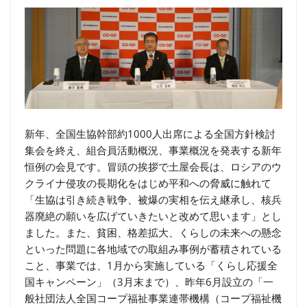
新年、全国生協幹部約1000人出席による全国方針検討
集会を終え、組合員活動概況、事業概況を発表する新年
恒例の会見です。冒頭の挨拶で土屋会長は、ロシアのウ
クライナ侵攻の長期化をはじめ平和への脅威に触れて
「生協は引き続き戦争、被爆の実相を伝え継承し、核兵
器廃絶の願いを広げていきたいと改めて思います」とし
ました。また、貧困、格差拡大、くらしの未来への懸念
といった問題に各地域での取組み事例が蓄積されている
こと、事業では、1月から実施している「くらし応援全
国キャンペーン」（3月末まで）、昨年6月設立の「一
般社団法人全国コープ福祉事業連帯機構（コープ福祉機