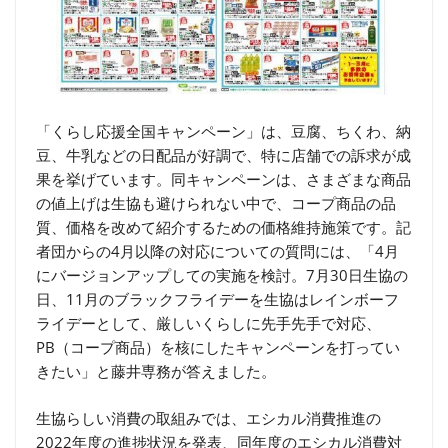
「くらし応援全国キャンペーン」は、豆腐、ちくわ、納
豆、牛乳などの日配品が好調で、特に店舗での訴求が成
果を挙げています。同キャンペーンは、さまざまな商品
の値上げは生協も避けられない中で、コープ商品の品
質、価格を改めて紹介するための価格維持施策です。記
者団からの4月以降の対応についての質問には、「4月
にバージョンアップしての実施を検討。7月30日生協の
日、11月のブラックフライデーを生協はレインボーフ
ライデーとして、厳しいくらしに先手先手で対応、
PB（コープ商品）を核にしたキャンペーンを打ってい
きたい」と藤井専務が答えました。
生協らしい消費の取組みでは、エシカル消費推進の
2022年度の進捗状況を発表、同年度のエシカル消費対