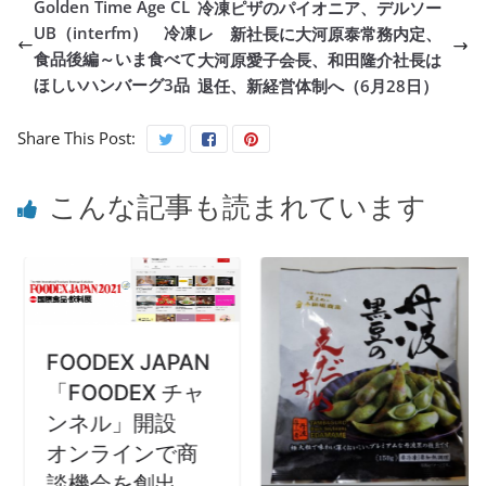
Golden Time Age CL
冷凍ピザのパイオニア、デルソー
UB（interfm） 冷凍
レ 新社長に大河原泰常務内定、
食品後編～いま食べて
大河原愛子会長、和田隆介社長は
ほしいハンバーグ3品
退任、新経営体制へ（6月28日）
Share This Post:
こんな記事も読まれています
FOODEX JAPAN
「FOODEX チャ
ンネル」開設
オンラインで商
談機会を創出