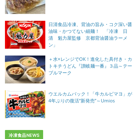
日清食品冷凍、背油の旨み・コク深い醤
油味・かつてない細麺！ 「冷凍 日
清 魁力屋監修 京都背油醤油ラーメ
ン」
＋水×レンジでOK！進化した具付き・カ
トキチうどん『讃岐麺一番』３品～テー
ブルマーク
ウエルカムバック！「牛カルビマヨ」が
4年ぶりの復活”新発売”～Umios
冷凍食品NEWS