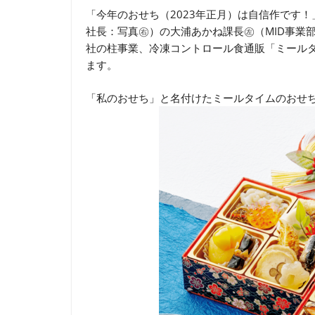
「今年のおせち（2023年正月）は自信作です
社長：写真㊨）の大浦あかね課長㊧（MID事業
社の柱事業、冷凍コントロール食通販「ミールタイ
ます。
「私のおせち」と名付けたミールタイムのおせち