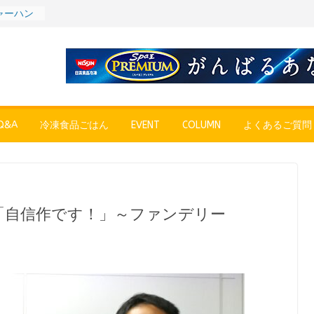
プン、9月
彩りごは
ル
POPUP
”れいと
年～夏に限
SE
売中
&A
冷凍食品ごはん
EVENT
COLUMN
よくあるご質問
簡単レン
 日清の
ん」
〉やっぱ
ャーハン
 「自信作です！」～ファンデリー