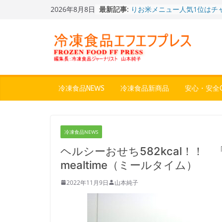
Skip
2026年8月8日
最新記事:
冷凍ワンプレート№1のニッ
to
から新ブランド『ニップン、
content
ん。』～”おいしさ”をアピー
餃子キャラ”ぎょざ・ぎょざお”
ストアで作者にご挨拶、新作
うこ～こ～”を知る
「CHEESE WONDER」5周
定さわやかフレーバー「CHEE
WONDER YELLOW」復刻発
冷凍食品NEWS
冷凍食品新商品
安心・安全Q
今まで無かった大盛！水から
ジ♪ふわもちめん！！「冷凍
どん兵衛 大盛 きつねうど
「同 肉うどん」
冷凍食品NEWS
〈全国チャーハン調査2026
りお米メニュー人気1位はチ
ヘルシーおせち582kcal！！
～ニチレイフーズ調べ
mealtime（ミールタイム）
2022年11月9日
山本純子