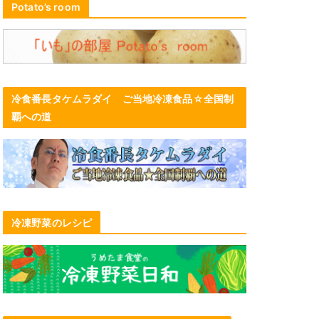
Potato’s room
冷食番長タケムラダイ ご当地冷凍食品☆全国制
覇への道
冷凍野菜のレシピ