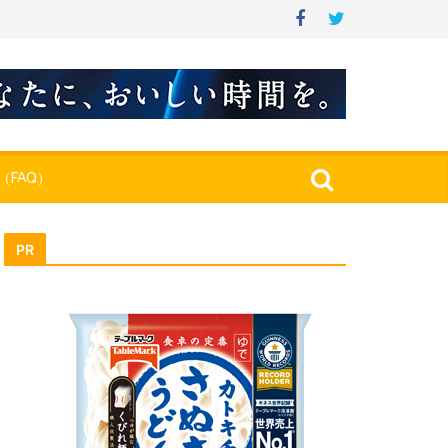
（FAQ）
PR