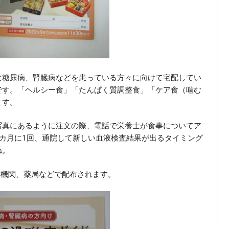
な糖尿病、腎臓病などを患っている方々に向けて宅配してい
です。「ヘルシー食」「たんぱく質調整食」「ケア食（噛む
ます。
写真にあるように注文の際、電話で栄養士が食事についてア
カ月に1回、通院して新しい血液検査結果が出るタイミング
ね。
連機関、薬局などで配布されます。