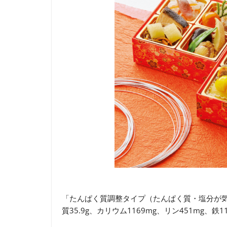
「たんぱく質調整タイプ（たんぱく質・塩分が気に
質35.9g、カリウム1169mg、リン451mg、鉄1