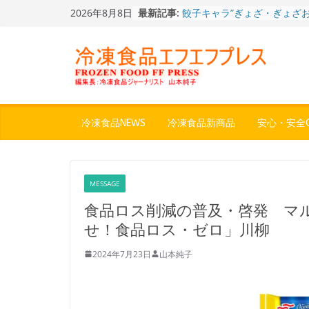
Skip
2026年8月8日
最新記事:
餃子キャラ”ぎょざ・ぎょざお”
to
ストアで作者にご挨拶、新作
content
うこ～こ～”を知る
「CHEESE WONDER」5周
定さわやかフレーバー「CHEE
WONDER YELLOW」復刻発
今まで無かった大盛！水から
ジ♪ふわもちめん！！「冷凍
どん兵衛 大盛 きつねうど
冷凍食品NEWS
冷凍食品新商品
安心・安全Q
「同 肉うどん」
日清食品冷凍、背油の旨み・
醤油味・かつてない細麺！
日清 魁力屋監修 京都背油
MESSAGE
メン」
冷凍ワンプレート№1のニッ
食品ロス削減の普及・啓発 マ
から新ブランド『ニップン、
せ！食品ロス・ゼロ」川柳
ん。』～”おいしさ”をアピー
2024年7月23日
山本純子