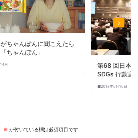
たら
第68 回日本生協連通常総会「コープ
SDGs 行動宣言」を採択
2018年6月16日
。
※
が付いている欄は必須項目です