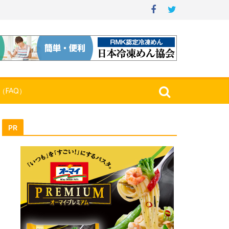
（FAQ）
PR