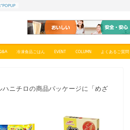
POPUP
”れいと
年～夏に限
SE
売中
簡単レン
 日清の
ん」
&A
冷凍食品ごはん
EVENT
COLUMN
よくあるご質問
コク深い
 「冷凍
醤油ラー
プン、9月
ルハニチロの商品パッケージに「めざ
彩りごは
ル