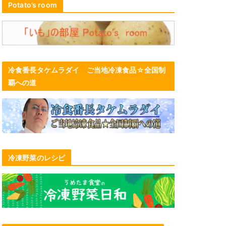
Potato’s room
冷食番長タケムラダイ ご当地冷凍食品☆全国制
覇への道
冷凍野菜のレシピ