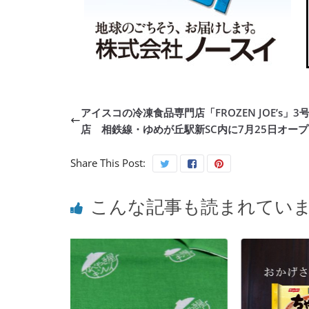
アイスコの冷凍食品専門店「FROZEN JOE’s」3
店 相鉄線・ゆめが丘駅新SC内に7月25日オー
Share This Post:
こんな記事も読まれてい