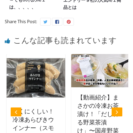
エントリー９社の人気№１商
は、、、、、
品とは
Share This Post:
こんな記事も読まれています
【動画紹介】ま
さかの冷凍お茶
にくにくしい！
漬け！「だし香
冷凍あらびきウ
る野菜茶漬
インナー（スモ
け」〜国産野菜