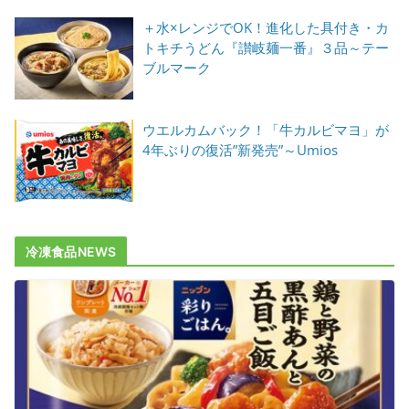
＋水×レンジでOK！進化した具付き・カ
トキチうどん『讃岐麺一番』３品～テー
ブルマーク
ウエルカムバック！「牛カルビマヨ」が
4年ぶりの復活”新発売”～Umios
冷凍食品NEWS