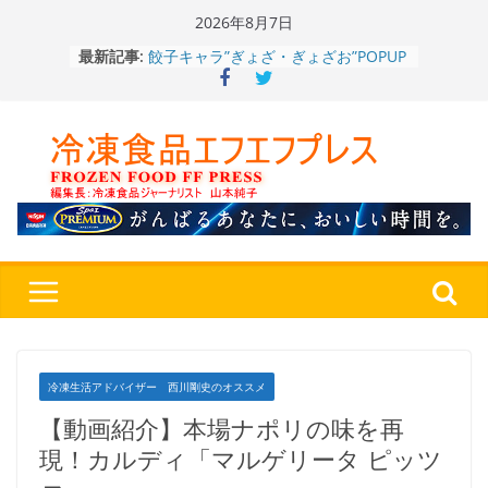
Skip
2026年8月7日
to
餃子キャラ”ぎょざ・ぎょざお”POPUP
最新記事:
ストアで作者にご挨拶、新作”れいと
content
うこ～こ～”を知る
「CHEESE WONDER」5周年～夏に限
定さわやかフレーバー「CHEESE
WONDER YELLOW」復刻発売中
今まで無かった大盛！水から簡単レン
ジ♪ふわもちめん！！「冷凍 日清の
どん兵衛 大盛 きつねうどん」
「同 肉うどん」
日清食品冷凍、背油の旨み・コク深い
醤油味・かつてない細麺！ 「冷凍
日清 魁力屋監修 京都背油醤油ラー
メン」
冷凍ワンプレート№1のニップン、9月
から新ブランド『ニップン、彩りごは
冷凍生活アドバイザー 西川剛史のオススメ
ん。』～”おいしさ”をアピール
【動画紹介】本場ナポリの味を再
現！カルディ「マルゲリータ ピッツ