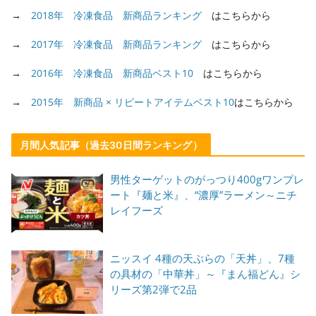
→
2018年 冷凍食品 新商品ランキング
はこちらから
→
2017年 冷凍食品 新商品ランキング
はこちらから
→
2016年 冷凍食品 新商品ベスト10
はこちらから
→
2015年 新商品 × リピートアイテムベスト10
はこちらから
月間人気記事（過去30日間ランキング）
男性ターゲットのがっつり400gワンプレ
ート『麺と米』、“濃厚”ラーメン～ニチ
レイフーズ
ニッスイ 4種の天ぷらの「天丼」、7種
の具材の「中華丼」～『まん福どん』シ
リーズ第2弾で2品