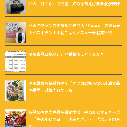
ジ３回目くらいで完璧。好みを言えば豚角煮が美味
話題のフランス冷凍食品専門店「Picard」の最新売
上ベストテン！！朝ごはんメニューがお買い得
冷凍食品は便利だけど栄養価はどうかな？
冷凍野菜も疑惑解消？「マツコの知らない冷凍食品
の世界」以降売れている
待望のお弁当商品を限定復活、牛カルビマヨネーズ
→「牛カルビマヨ」、肉巻きポテト→「ポテト肉巻
き」