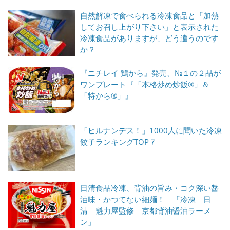
自然解凍で食べられる冷凍食品と「加熱
してお召し上がり下さい」と表示された
冷凍食品がありますが、どう違うのです
か？
『ニチレイ 鶏から』発売、№１の２品が
ワンプレート『「本格炒め炒飯®」＆
「特から®」』
「ヒルナンデス！」1000人に聞いた冷凍
餃子ランキングTOP７
日清食品冷凍、背油の旨み・コク深い醤
油味・かつてない細麺！ 「冷凍 日
清 魁力屋監修 京都背油醤油ラーメ
ン」