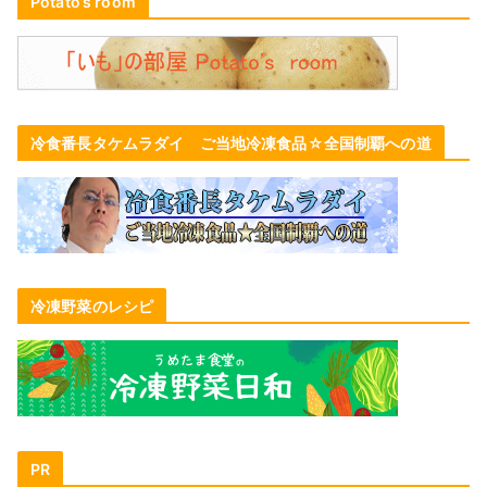
Potato’s room
冷食番長タケムラダイ ご当地冷凍食品☆全国制覇への道
冷凍野菜のレシピ
PR