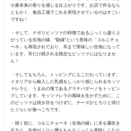
小麦本来の香りを感じる仕上がりです。お店で作るなら
ともかく、食品工場でこれを実現させているのはすごい
ですね！
・そして、ナポリピッツァの特徴であるふっくら盛り上
がっている生地の縁、“額縁”という意味の「コルニチョ
ーネ」も再現されており、耳まで美味しい生地になって
います。耳だけ残される残念なピッツァにはなりませ
ん！
・そしてもちろん、トッピングにもこだわっています。
イタリアから輸入した乳感をしっかり感じられるモッツ
ァレラと、うまみの塊であるグラナパダーノをトッピン
グしています。モッツァレラの風味を生かすために、こ
のピッツァは焼き目をつけずに、チーズがとろりと溶け
たぐらいが食べごろです。
・焼く前に、コルニチョーネ（生地の縁）に水を霧吹き
すると、生地がより一層もちもりふっくら美味しくなり