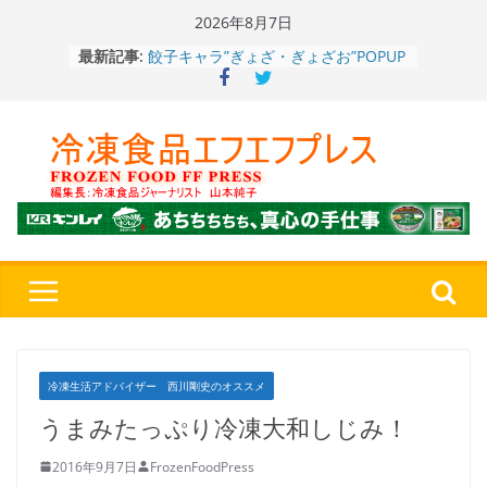
Skip
2026年8月7日
to
餃子キャラ”ぎょざ・ぎょざお”POPUP
最新記事:
content
ストアで作者にご挨拶、新作”れいと
うこ～こ～”を知る
「CHEESE WONDER」5周年～夏に限
定さわやかフレーバー「CHEESE
WONDER YELLOW」復刻発売中
今まで無かった大盛！水から簡単レン
ジ♪ふわもちめん！！「冷凍 日清の
どん兵衛 大盛 きつねうどん」
「同 肉うどん」
日清食品冷凍、背油の旨み・コク深い
醤油味・かつてない細麺！ 「冷凍
日清 魁力屋監修 京都背油醤油ラー
メン」
冷凍ワンプレート№1のニップン、9月
から新ブランド『ニップン、彩りごは
冷凍生活アドバイザー 西川剛史のオススメ
ん。』～”おいしさ”をアピール
うまみたっぷり冷凍大和しじみ！
2016年9月7日
FrozenFoodPress