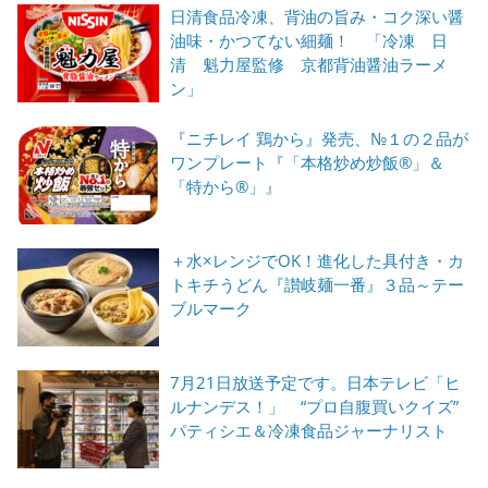
日清食品冷凍、背油の旨み・コク深い醤
油味・かつてない細麺！ 「冷凍 日
清 魁力屋監修 京都背油醤油ラーメ
ン」
『ニチレイ 鶏から』発売、№１の２品が
ワンプレート『「本格炒め炒飯®」＆
「特から®」』
＋水×レンジでOK！進化した具付き・カ
トキチうどん『讃岐麺一番』３品～テー
ブルマーク
7月21日放送予定です。日本テレビ「ヒ
ルナンデス！」 “プロ自腹買いクイズ”
パティシエ＆冷凍食品ジャーナリスト