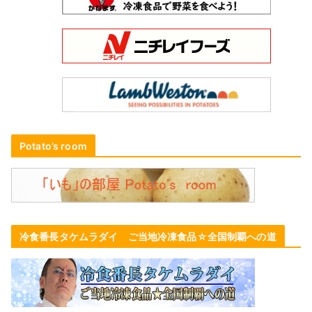
Potato’s room
冷食番長タケムラダイ ご当地冷凍食品☆全国制覇への道