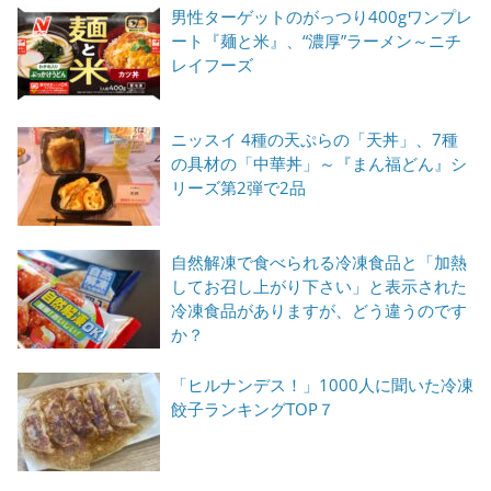
男性ターゲットのがっつり400gワンプレ
ート『麺と米』、“濃厚”ラーメン～ニチ
レイフーズ
ニッスイ 4種の天ぷらの「天丼」、7種
の具材の「中華丼」～『まん福どん』シ
リーズ第2弾で2品
自然解凍で食べられる冷凍食品と「加熱
してお召し上がり下さい」と表示された
冷凍食品がありますが、どう違うのです
か？
「ヒルナンデス！」1000人に聞いた冷凍
餃子ランキングTOP７