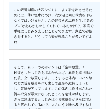
この宍道湖産の大和シジミに、よく砂を出させるた
めには、薄い塩水につけ、汽水湖と同じ環境を作ら
なくてはいけません。この砂抜きの工程を“しじみの
プロ”があらかじめしてくれているおかげで、家庭で
手軽にしじみを楽しむことができます。家庭で砂抜
きをすると、どうしても砂が残ることが多いですよ
ね！
そして、もう一つのポイントは「空中放置」！
砂抜きしたしじみを塩水から上げ、異物を取り除い
た後、空中放置します。こうすると体内にコハク酸
などの旨み成分を作り出して生命を維持しようと
し、旨味がアップします。この体内に作り出された
旨み成分が最大になったところを急速凍結します。
さらに冷凍するとしじみはうま味成分がさらに増え
ると言われているので、まさにうま味の塊ですね！