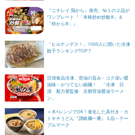
『ニチレイ 鶏から』発売、№１の２品が
ワンプレート『「本格炒め炒飯®」＆
「特から®」』
「ヒルナンデス！」1000人に聞いた冷凍
餃子ランキングTOP７
日清食品冷凍、背油の旨み・コク深い醤
油味・かつてない細麺！ 「冷凍 日
清 魁力屋監修 京都背油醤油ラーメ
ン」
＋水×レンジでOK！進化した具付き・カ
トキチうどん『讃岐麺一番』３品～テー
ブルマーク