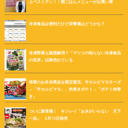
上ベストテン！！朝ごはんメニューがお買い得
冷凍食品は便利だけど栄養価はどうかな？
冷凍野菜も疑惑解消？「マツコの知らない冷凍食品
の世界」以降売れている
待望のお弁当商品を限定復活、牛カルビマヨネーズ
→「牛カルビマヨ」、肉巻きポテト→「ポテト肉巻
き」
ついに新登場！ キンレイ「お水がいらない 天下
一品」 5月13日発売