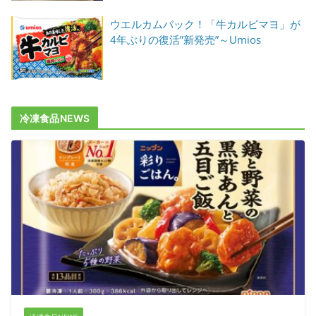
ウエルカムバック！「牛カルビマヨ」が
4年ぶりの復活”新発売”～Umios
冷凍食品NEWS