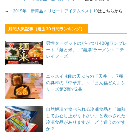
→
2015年 新商品 × リピートアイテムベスト10
はこちらから
月間人気記事（過去30日間ランキング）
男性ターゲットのがっつり400gワンプレ
ート『麺と米』、“濃厚”ラーメン～ニチ
レイフーズ
ニッスイ 4種の天ぷらの「天丼」、7種
の具材の「中華丼」～『まん福どん』シ
リーズ第2弾で2品
自然解凍で食べられる冷凍食品と「加熱
してお召し上がり下さい」と表示された
冷凍食品がありますが、どう違うのです
か？