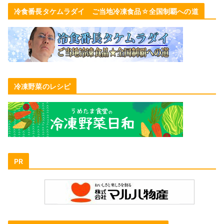
冷食番長タケムラダイ ご当地冷凍食品☆全国制覇への道
冷凍野菜のレシピ
PR