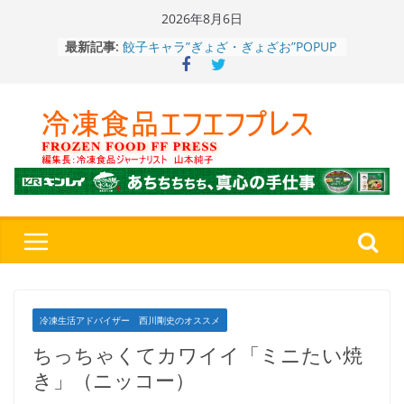
Skip
2026年8月6日
to
餃子キャラ”ぎょざ・ぎょざお”POPUP
最新記事:
ストアで作者にご挨拶、新作”れいと
content
うこ～こ～”を知る
「CHEESE WONDER」5周年～夏に限
定さわやかフレーバー「CHEESE
WONDER YELLOW」復刻発売中
今まで無かった大盛！水から簡単レン
ジ♪ふわもちめん！！「冷凍 日清の
どん兵衛 大盛 きつねうどん」
「同 肉うどん」
日清食品冷凍、背油の旨み・コク深い
醤油味・かつてない細麺！ 「冷凍
日清 魁力屋監修 京都背油醤油ラー
メン」
冷凍ワンプレート№1のニップン、9月
から新ブランド『ニップン、彩りごは
ん。』～”おいしさ”をアピール
冷凍生活アドバイザー 西川剛史のオススメ
ちっちゃくてカワイイ「ミニたい焼
き」（ニッコー）