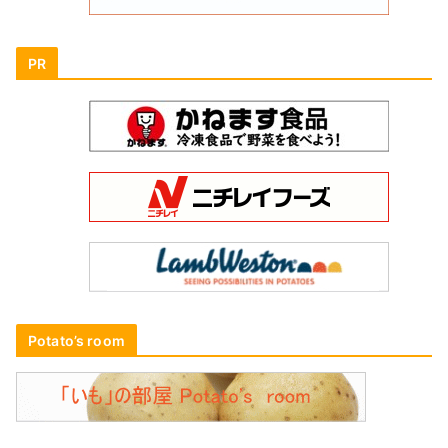
PR
Potato’s room