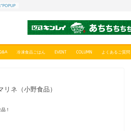
POPUP
”れいと
年～夏に限
SE
売中
簡単レン
 日清の
ん」
&A
冷凍食品ごはん
EVENT
COLUMN
よくあるご質問
コク深い
 「冷凍
醤油ラー
プン、9月
マリネ（小野食品）
彩りごは
ル
食品！