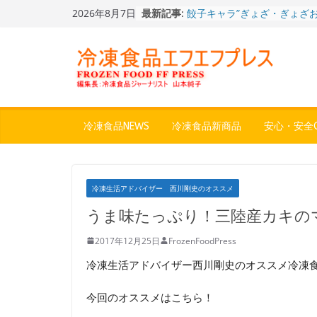
Skip
2026年8月7日
最新記事:
餃子キャラ”ぎょざ・ぎょざお”
to
ストアで作者にご挨拶、新作
content
うこ～こ～”を知る
「CHEESE WONDER」5周
定さわやかフレーバー「CHEE
WONDER YELLOW」復刻発
今まで無かった大盛！水から
ジ♪ふわもちめん！！「冷凍
どん兵衛 大盛 きつねうど
冷凍食品NEWS
冷凍食品新商品
安心・安全Q
「同 肉うどん」
日清食品冷凍、背油の旨み・
醤油味・かつてない細麺！
日清 魁力屋監修 京都背油
冷凍生活アドバイザー 西川剛史のオススメ
メン」
冷凍ワンプレート№1のニッ
うま味たっぷり！三陸産カキの
から新ブランド『ニップン、
ん。』～”おいしさ”をアピー
2017年12月25日
FrozenFoodPress
冷凍生活アドバイザー西川剛史のオススメ冷凍
今回のオススメはこちら！