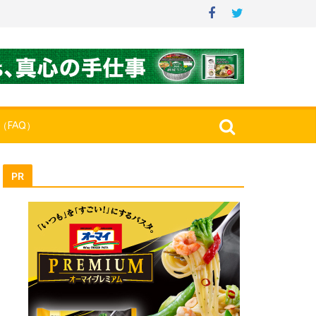
（FAQ）
PR