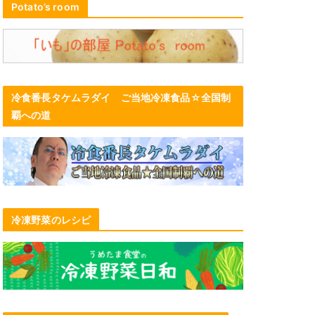
Potato’s room
冷食番長タケムラダイ ご当地冷凍食品☆全国制
覇への道
冷凍野菜のレシピ