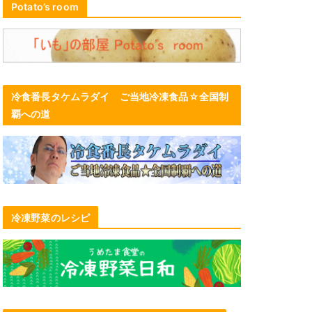
Potato’s room
冷食番長タケムラダイ ご当地冷凍食品☆全国制
覇への道
冷凍野菜のレシピ