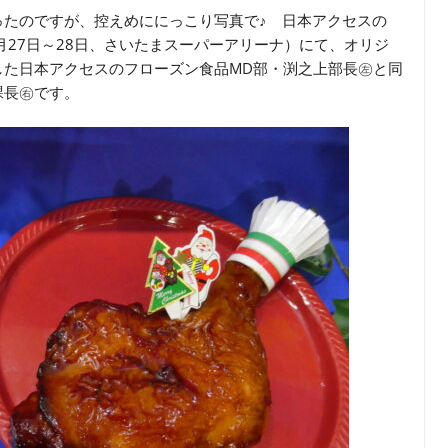
ったのですが、控えめににっこり写真で♪ 日本アクセスの
」会場（7月27日～28日、さいたまスーパーアリーナ）にて、オリジ
した日本アクセスのフローズン食品MD部・渕之上部長㊧と同
課長㊨です。