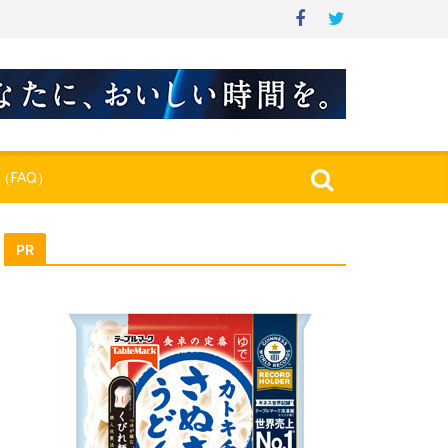
（FAQ）
PR