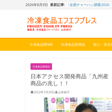
Skip
2026年8月9日
最新記事:
〈全国チャーハン調査2026
to
りお米メニュー人気1位はチ
content
～ニチレイフーズ調べ
冷凍ワンプレート№1のニッ
から新ブランド『ニップン、
ん。』～”おいしさ”をアピー
餃子キャラ”ぎょざ・ぎょざお”
ストアで作者にご挨拶、新作
うこ～こ～”を知る
冷凍食品NEWS
冷凍食品新商品
安心・安全Q
「CHEESE WONDER」5周
定さわやかフレーバー「CHEE
WONDER YELLOW」復刻発
神楽茶屋『牛ホルモン炒め』
冷凍食品新商品
県）：冷食番長タケムラダイ
地冷凍食品☆全国制覇への道
日本アクセス開発商品「九州産
４歩
商品の兆し！！
2022年7月29日
山本純子