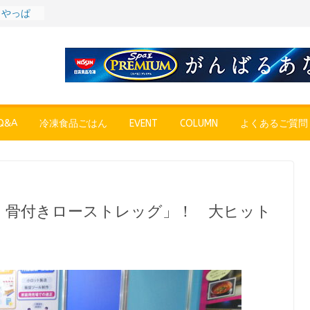
〉やっぱ
ャーハン
プン、9月
彩りごは
ル
POPUP
”れいと
&A
冷凍食品ごはん
EVENT
COLUMN
よくあるご質問
年～夏に限
SE
売中
（大分
 〜ご当
～
第７
 骨付きローストレッグ」！ 大ヒット