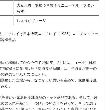
大阪王将 羽根つき餃子リニューアル（フタい
らず）
しょうがギョーザ
、ニチレイは日本冷蔵→ニチレイ（1985）→ニチレイフー
素冷凍食品
庫が稼働してから今年で99周年、7月には、（一社）日本
0年前の3月に創刊した「冷凍食品新聞」は、当時まだ唯一の
産関連の専門紙と共に伝えた。
年間勤務した立場から、なつかしい思いも込めて、家庭用冷凍
てみた。
題を集めた家庭用冷凍食品のヒット商品である。そして、改
上位の人気商品だ。一つひとつ発売年を追って、そして思う
商品になって追いかけ、さらにわくわくした商品ばかりだと