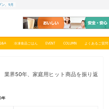
プン、9月
彩りごは
ル
POPUP
”れいと
年～夏に限
SE
売中
&A
冷凍食品ごはん
EVENT
COLUMN
よくあるご質問
簡単レン
 日清の
ん」
〉やっぱ
ャーハン
 業界50年、家庭用ヒット商品を振り返
0年