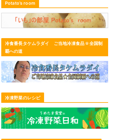
Potato’s room
冷食番長タケムラダイ ご当地冷凍食品☆全国制
覇への道
冷凍野菜のレシピ