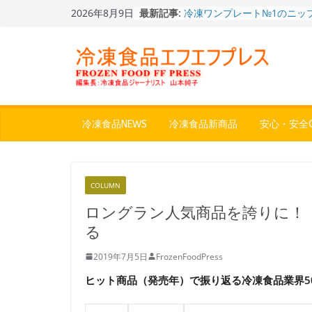
Skip
2026年8月9日
最新記事:
冷凍ワンプレート№1のニッ
to
から新ブランド『ニップン、
content
ん。』～”おいしさ”をアピー
餃子キャラ”ぎょざ・ぎょざお”
ストアで作者にご挨拶、新作
うこ～こ～”を知る
「CHEESE WONDER」5周
定さわやかフレーバー「CHEE
WONDER YELLOW」復刻発
冷凍食品NEWS
冷凍食品新商品
安心・安全Q
今まで無かった大盛！水から
ジ♪ふわもちめん！！「冷凍
どん兵衛 大盛 きつねうど
「同 肉うどん」
COLUMN
〈全国チャーハン調査2026
りお米メニュー人気1位はチ
ロングラン人気商品を誇りに！
～ニチレイフーズ調べ
る
2019年7月5日
FrozenFoodPress
ヒット商品（発売年）で振り返る冷凍食品業界5