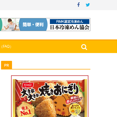
（FAQ）
PR