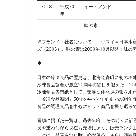
2018
平成30
イートアンド
年
味の素
※ブランド・社名について ニッスイ＝日本水産
ズ（2005）、味の素は2000年10月以降：味の
◆
日本の冷凍食品の歴史は、北海道森町に初の冷凍
冷凍食品協会が創立50周年の節目を迎えた。5
冷凍食品専門紙として、業界団体発足の報を水
「冷凍食品新聞」50年の中で4年前までの34
食品の調理食品を中心にヒット商品を振り返っ
冒頭に掲げた一覧は、過去50年、その時々に話
良を重ねながら現在も売場にあり、販売ランク
ことは、発表された時に心が躍る、さらに話題