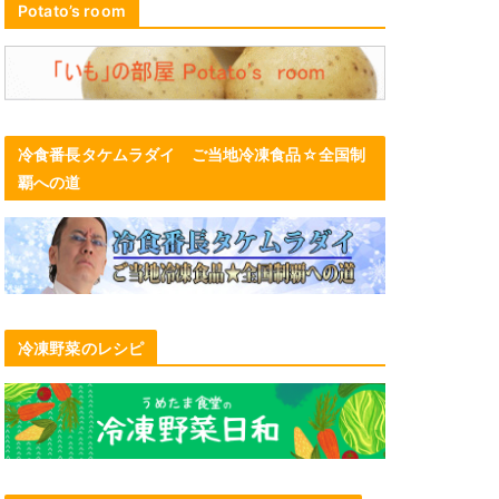
Potato’s room
冷食番長タケムラダイ ご当地冷凍食品☆全国制
覇への道
冷凍野菜のレシピ