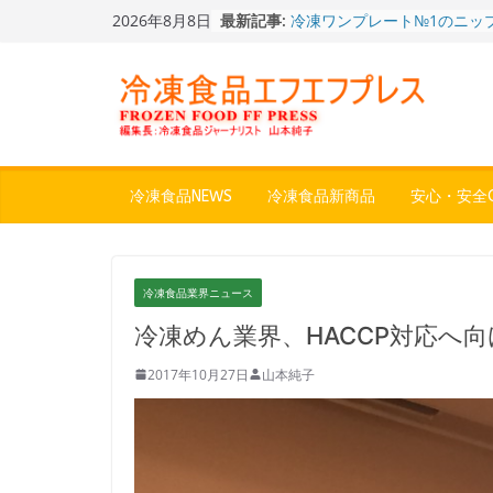
Skip
2026年8月8日
最新記事:
冷凍ワンプレート№1のニッ
to
から新ブランド『ニップン、
content
ん。』～”おいしさ”をアピー
餃子キャラ”ぎょざ・ぎょざお”
ストアで作者にご挨拶、新作
うこ～こ～”を知る
「CHEESE WONDER」5周
定さわやかフレーバー「CHEE
WONDER YELLOW」復刻発
冷凍食品NEWS
冷凍食品新商品
安心・安全Q
今まで無かった大盛！水から
ジ♪ふわもちめん！！「冷凍
どん兵衛 大盛 きつねうど
「同 肉うどん」
冷凍食品業界ニュース
〈全国チャーハン調査2026
りお米メニュー人気1位はチ
冷凍めん業界、HACCP対応へ
～ニチレイフーズ調べ
2017年10月27日
山本純子