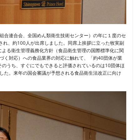
同組合連合会、全国めん類衛生技術センター）の年に１度のセ
催され、約100人が出席しました。同席上挨拶に立った牧実副
Pによる衛生管理義務化方針（食品衛生管理の国際標準化に関
基づく対応）への食品業界の対応に触れて、「約40団体が業
、そのうち、すぐにでもできると評価されているのは10団体ほ
ました。来年の国会審議が予想される食品衛生法改正に向け