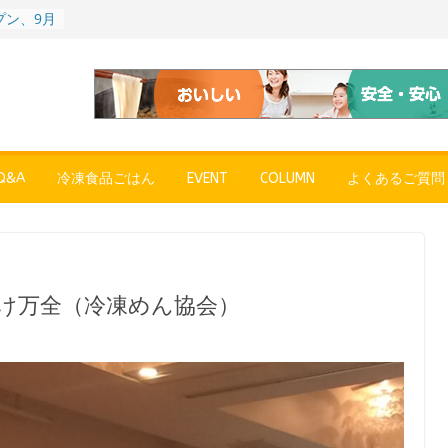
プン、9月
彩りごは
ル
POPUP
”れいと
年～夏に限
SE
売中
&A
冷凍食品ごはん
EVENT
COLUMN
よくあるご質問
簡単レン
 日清の
ん」
〉やっぱ
ャーハン
向け万全（冷凍めん協会）