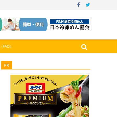
（FAQ）
PR