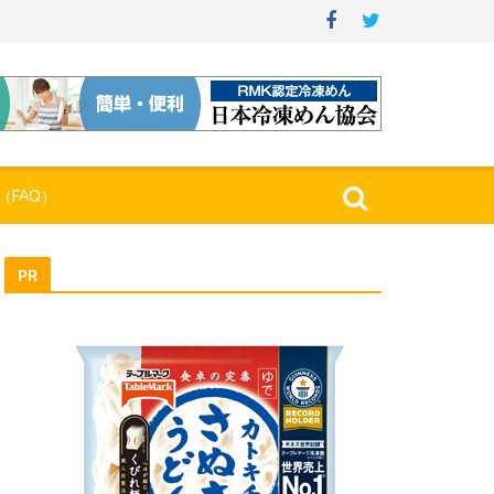
（FAQ）
PR