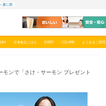
年～夏に限
SE
売中
簡単レン
 日清の
ん」
コク深い
 「冷凍
&A
冷凍食品ごはん
EVENT
COLUMN
よくあるご質問
醤油ラー
月1日放
配信
？
POPUP
ーモンで「さけ・サーモン プレゼント
”れいと