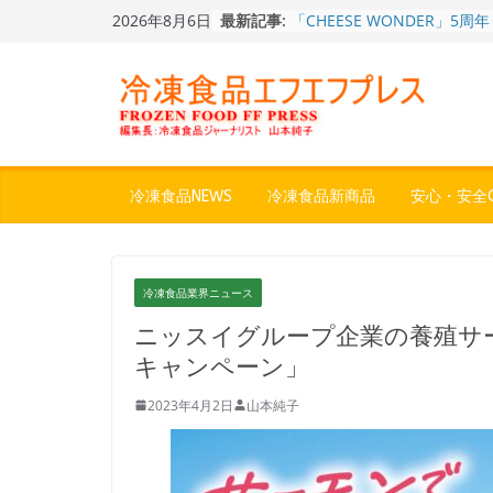
Skip
2026年8月6日
最新記事:
「CHEESE WONDER」5周
to
定さわやかフレーバー「CHEE
content
WONDER YELLOW」復刻発
今まで無かった大盛！水から
ジ♪ふわもちめん！！「冷凍
どん兵衛 大盛 きつねうど
「同 肉うどん」
日清食品冷凍、背油の旨み・
醤油味・かつてない細麺！
冷凍食品NEWS
冷凍食品新商品
安心・安全Q
日清 魁力屋監修 京都背油
メン」
テレビ朝日「THE 世代感」8
送、冷凍食品特別版を見逃し
冷凍食品業界ニュース
で！ 革命的商品の第1位は
餃子キャラ”ぎょざ・ぎょざお”
ニッスイグループ企業の養殖サ
ストアで作者にご挨拶、新作
キャンペーン」
うこ～こ～”を知る
2023年4月2日
山本純子