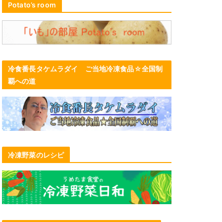
Potato’s room
冷食番長タケムラダイ ご当地冷凍食品☆全国制
覇への道
冷凍野菜のレシピ