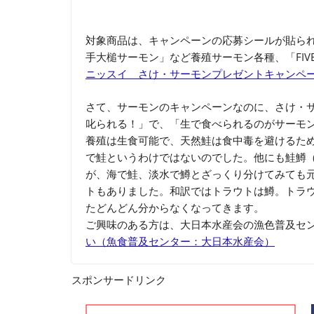
対象商品は、キャンペーンの応募シールが貼ら
手大槌サーモン」など養殖サーモン各種、「FIVE
ニッスイ さけ・サーモンプレゼントキャンペ
さて、サーモンのキャンペーンなのに、さけ・サ
叱られる！」で、「生で食べられるのがサーモ
養殖は生食可能で、天然鮭は食中毒を避けるた
で鮭というわけではないのでした。他にも鮭鱒
が、海で鮭、淡水で鱒とざっくり分けてみても
トもありました。和訳ではトラウトは鱒。トラ
たどんどん分からなくなってきます。
ご興味のある方は、大日本水産会の漁色普及セ
い（魚食普及センター：大日本水産会）
スポンサードリンク