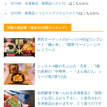
→
2016年 冷凍食品 新商品ベスト10
はこちらから
→
2015年 新商品 × リピートアイテムベスト10
はこちらから
月間人気記事（過去30日間ランキング）
男性ターゲットのがっつり400gワンプレ
ート『麺と米』、“濃厚”ラーメン～ニチ
レイフーズ
ニッスイ 4種の天ぷらの「天丼」、7種
の具材の「中華丼」～『まん福どん』シ
リーズ第2弾で2品
自然解凍で食べられる冷凍食品と「加熱
してお召し上がり下さい」と表示された
冷凍食品がありますが、どう違うのです