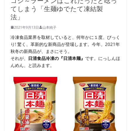
コシ～ラーメンはこれだったと唸っ
てしまう「生麺ゆでたて凍結製
法」
2021年9月13日
山本純子
冷凍食品業界を取材していると、何年かに１度、びっく
り! 驚く、革新的な新商品が登場します。今年、2021年
秋冬の新商品が、まさにそう。
それが、
日清食品冷凍の『日清本麺』
です。にっしんほ
んめん、と読みます。