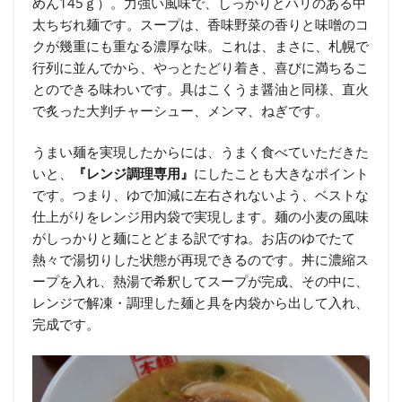
めん145ｇ）。力強い風味で、しっかりとハリのある中
太ちぢれ麺です。スープは、香味野菜の香りと味噌のコ
クが幾重にも重なる濃厚な味。これは、まさに、札幌で
行列に並んでから、やっとたどり着き、喜びに満ちるこ
とのできる味わいです。具はこくうま醤油と同様、直火
で炙った大判チャーシュー、メンマ、ねぎです。
うまい麺を実現したからには、うまく食べていただきた
いと、
『レンジ調理専用』
にしたことも大きなポイント
です。つまり、ゆで加減に左右されないよう、ベストな
仕上がりをレンジ用内袋で実現します。麺の小麦の風味
がしっかりと麺にとどまる訳ですね。お店のゆでたて
熱々で湯切りした状態が再現できるのです。丼に濃縮ス
ープを入れ、熱湯で希釈してスープが完成、その中に、
レンジで解凍・調理した麺と具を内袋から出して入れ、
完成です。