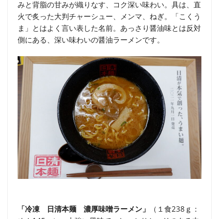
みと背脂の甘みが織りなす、コク深い味わい。具は、直
火で炙った大判チャーシュー、メンマ、ねぎ。「こくう
ま」とはよく言い表した名前。あっさり醤油味とは反対
側にある、深い味わいの醤油ラーメンです。
「冷凍 日清本麺 濃厚味噌ラーメン」
（１食238ｇ：