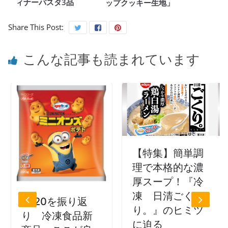
ィナーパスタ3品
ップクッキー生地」
Share This Post:
こんな記事も読まれています
【特集】簡単調
理で本格的な濃
厚スープ！『冷
凍 日清ごく
2020を振り返
り。』のヒミツ
り 冷凍食品新
に迫る