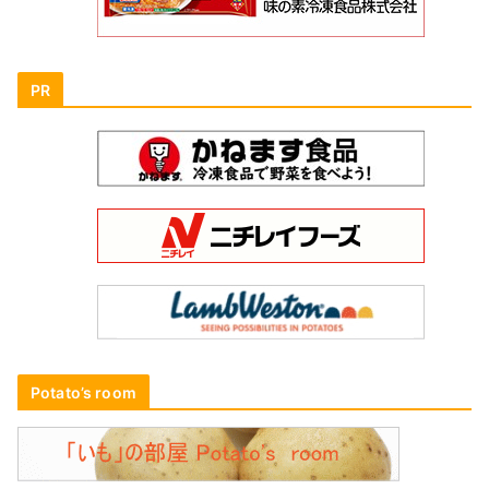
PR
Potato’s room