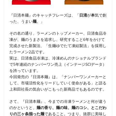
『日清本麺』のキャッチフレーズは、「
日清
が
本
気で創
った、うまい
麺
。」
その名の通り、ラーメンのトップメーカー、日清食品冷
凍が、麺のうまさを追求し、研究すること6年をかけて
完成させた新製法、「生麺ゆでたて凍結製法」を採用し
たラーメン2品です。
実は、日清食品冷凍は、冷凍めんのナショナルブランド
で5年連続のナンバーワン売上（インテージSCIデータ）
を誇っています。
今回発売の『日清本麺』は、「ナンバーワンメーカーと
して、市場活性化をリードしていく使命がある」と語る
上和田社長の気合いがこもった新商品でもあるのです。
さて、『日清本麺』、今までの冷凍ラーメンと何が違う
のかというと、
麺の香り、麺の味、麺のコシ、とこだわ
りの三ヶ条揃った麺
であること。つまり、抜群に美味し