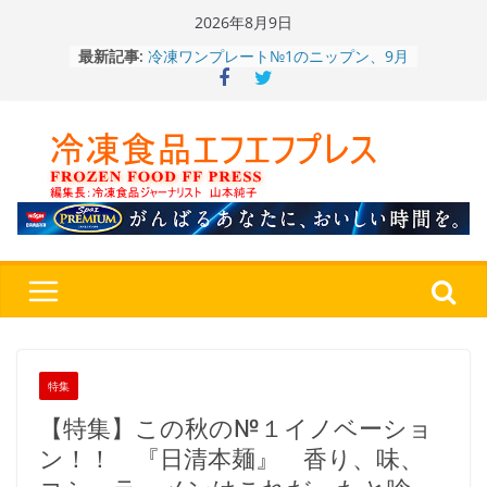
Skip
2026年8月9日
to
冷凍ワンプレート№1のニップン、9月
最新記事:
content
から新ブランド『ニップン、彩りごは
ん。』～”おいしさ”をアピール
餃子キャラ”ぎょざ・ぎょざお”POPUP
ストアで作者にご挨拶、新作”れいと
うこ～こ～”を知る
「CHEESE WONDER」5周年～夏に限
定さわやかフレーバー「CHEESE
WONDER YELLOW」復刻発売中
今まで無かった大盛！水から簡単レン
ジ♪ふわもちめん！！「冷凍 日清の
どん兵衛 大盛 きつねうどん」
「同 肉うどん」
〈全国チャーハン調査2026〉やっぱ
りお米メニュー人気1位はチャーハン
～ニチレイフーズ調べ
特集
【特集】この秋の№１イノベーショ
ン！！ 『日清本麺』 香り、味、