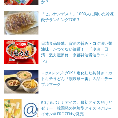
か？
「ヒルナンデス！」1000人に聞いた冷凍
餃子ランキングTOP７
日清食品冷凍、背油の旨み・コク深い醤
油味・かつてない細麺！ 「冷凍 日
清 魁力屋監修 京都背油醤油ラーメ
ン」
＋水×レンジでOK！進化した具付き・カ
トキチうどん『讃岐麺一番』３品～テー
ブルマーク
むけるバナナアイス、最初アイスだけど
ゼリー 韓国発の体験型アイス ４/13～
イオン＠FROZENで発売