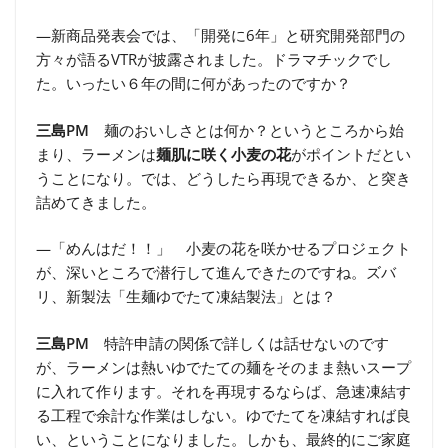
―新商品発表会では、「開発に6年」と研究開発部門の
方々が語るVTRが披露されました。ドラマチックでし
た。いったい６年の間に何があったのですか？
三島PM
麺のおいしさとは何か？というところから始
まり、ラーメンは
麺肌に咲く小麦の花
がポイントだとい
うことになり。では、どうしたら再現できるか、と突き
詰めてきました。
―「めんはだ！！」 小麦の花を咲かせるプロジェクト
が、深いところで潜行して進んできたのですね。ズバ
リ、新製法「生麺ゆでたて凍結製法」とは？
三島PM
特許申請の関係で詳しくは話せないのです
が、ラーメンは熱いゆでたての麺をそのまま熱いスープ
に入れて作ります。それを再現するならば、急速凍結す
る工程で余計な作業はしない。ゆでたてを凍結すれば良
い、ということになりました。しかも、最終的にご家庭