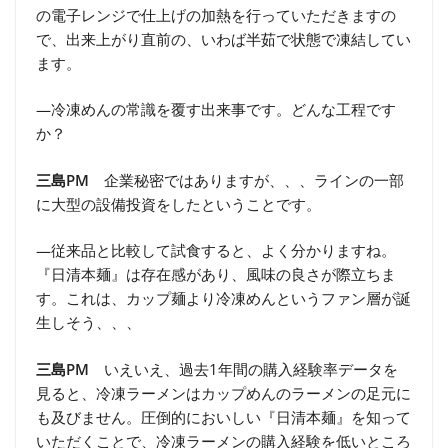
の電子レンジで仕上げの加熱を行っていただきますの
で、出来上がり直前の、いわば半茹で状態で凍結してい
ます。
―冷凍めんの常識を覆す出来事です。どんな工程です
か？
三島PM
企業秘密ではありますが、、、ラインの一部
に大型の設備投資をしたということです。
―従来品と比較して試食すると、よく分かりますね。
『日清本麺』は存在感があり、風味の良さが際立ちま
す。これは、カップ麺より冷凍めんというファン層が誕
生しそう、、、
三島PM
いえいえ、過去1年間の購入経験率データを
見ると、冷凍ラーメンはカップめんのラーメンの足元に
も及びません。圧倒的においしい『日清本麺』を知って
いただくことで、冷凍ラーメンの購入経験を低いところ