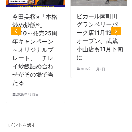
ピカール南町田
今田美桜×「本格
グランベリーパ
炒め炒飯®」
ーク店11月13日
４/10～発売25周
オープン、武蔵
年キャンペーン
小山店も11月下旬
～オリジナルプ
に
レート、ニチレ
イ炒飯詰め合わ
2019年11月8日
せがその場で当
たる
2026年4月8日
コメントを残す