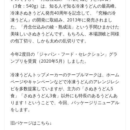
（3食：540g）は、知る人ぞ知る冷凍うどんの最高峰。
冷凍さぬきうどん発売40周年を記念して、『究極の冷
凍うどん』の開発に取組み、2013年に発売されまし
た。「丹念仕込みの綾・熟成法」という手間ひまかけた
美味しいさぬきうどんです。もちろん、本場讃岐と同様
の包丁切り、しかも太めの乱切りです。
今年2度目の「ジャパン・フード・セレクション」グラ
ンプリを受賞（2020年5月）しました。
冷凍うどんトップメーカーのテーブルマークは、ホーム
ページやキャンペーンなどで冷凍うどんのアレンジレシ
ピを多数提案していますが、主力の「さぬきうどん5
食」「さぬきうどん3食」以外にも特長のあるうどんあ
ります！ということで、今回、パッケージリニューアル
をします。
旧パケージはこちら↓