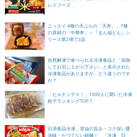
レイフーズ
ニッスイ 4種の天ぷらの「天丼」、7種
の具材の「中華丼」～『まん福どん』シ
リーズ第2弾で2品
自然解凍で食べられる冷凍食品と「加熱
してお召し上がり下さい」と表示された
冷凍食品がありますが、どう違うのです
か？
「ヒルナンデス！」1000人に聞いた冷凍
餃子ランキングTOP７
日清食品冷凍、背油の旨み・コク深い醤
油味・かつてない細麺！ 「冷凍 日