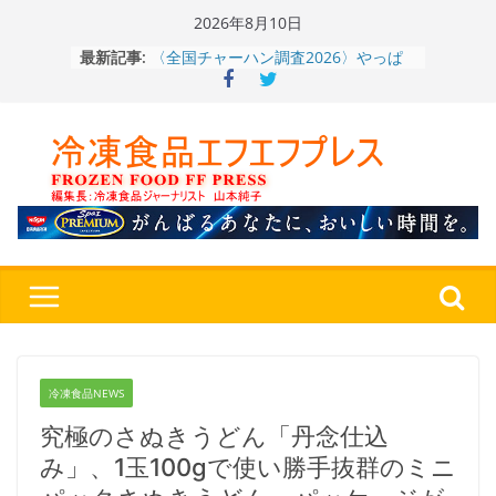
Skip
2026年8月10日
to
〈全国チャーハン調査2026〉やっぱ
最新記事:
りお米メニュー人気1位はチャーハン
content
～ニチレイフーズ調べ
冷凍ワンプレート№1のニップン、9月
から新ブランド『ニップン、彩りごは
ん。』～”おいしさ”をアピール
餃子キャラ”ぎょざ・ぎょざお”POPUP
ストアで作者にご挨拶、新作”れいと
うこ～こ～”を知る
「CHEESE WONDER」5周年～夏に限
定さわやかフレーバー「CHEESE
WONDER YELLOW」復刻発売中
神楽茶屋『牛ホルモン炒め』（大分
県）：冷食番長タケムラダイ 〜ご当
地冷凍食品☆全国制覇への道～
第７
４歩
冷凍食品NEWS
究極のさぬきうどん「丹念仕込
み」、1玉100gで使い勝手抜群のミニ