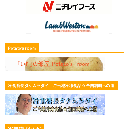
Potato’s room
冷食番長タケムラダイ ご当地冷凍食品☆全国制覇への道
冷凍野菜のレシピ