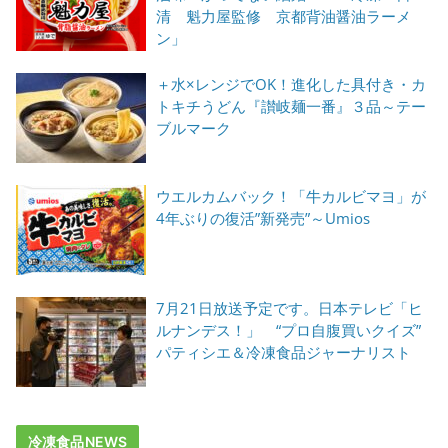
清 魁力屋監修 京都背油醤油ラーメ
ン」
＋水×レンジでOK！進化した具付き・カ
トキチうどん『讃岐麺一番』３品～テー
ブルマーク
ウエルカムバック！「牛カルビマヨ」が
4年ぶりの復活”新発売”～Umios
7月21日放送予定です。日本テレビ「ヒ
ルナンデス！」 “プロ自腹買いクイズ”
パティシエ＆冷凍食品ジャーナリスト
冷凍食品NEWS