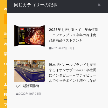
同じカテゴリーの記事
冷凍食品Event
全てのカテゴリー
2023年を振り返って 年末恒例
冷凍食品関連ニュース
(18)
エフエフプレス今年の冷凍食
品新商品ベストテン♪
冷食活用お弁当
(12)
2023年12月31日
業務用冷凍食品
(38)
CM
(93)
日本でピカールブランドを展開
するイオンサヴールのミネ社長
チルド
(3)
にインタビュー～プティピカー
ルでタッチポイント増やしなが
工場ルポ
(3)
ら中期計画推進
2022年10月24日
PR特集
(25)
フードサービス
(1)