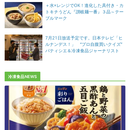
＋水×レンジでOK！進化した具付き・カ
トキチうどん『讃岐麺一番』３品～テー
ブルマーク
7月21日放送予定です。日本テレビ「ヒ
ルナンデス！」 “プロ自腹買いクイズ”
パティシエ＆冷凍食品ジャーナリスト
冷凍食品NEWS