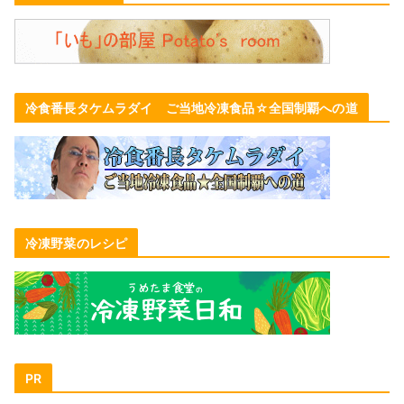
冷食番長タケムラダイ ご当地冷凍食品☆全国制覇への道
冷凍野菜のレシピ
PR