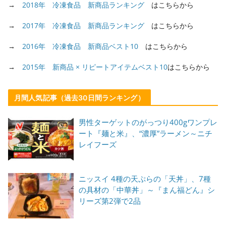
→
2018年 冷凍食品 新商品ランキング
はこちらから
→
2017年 冷凍食品 新商品ランキング
はこちらから
→
2016年 冷凍食品 新商品ベスト10
はこちらから
→
2015年 新商品 × リピートアイテムベスト10
はこちらから
月間人気記事（過去30日間ランキング）
男性ターゲットのがっつり400gワンプレ
ート『麺と米』、“濃厚”ラーメン～ニチ
レイフーズ
ニッスイ 4種の天ぷらの「天丼」、7種
の具材の「中華丼」～『まん福どん』シ
リーズ第2弾で2品