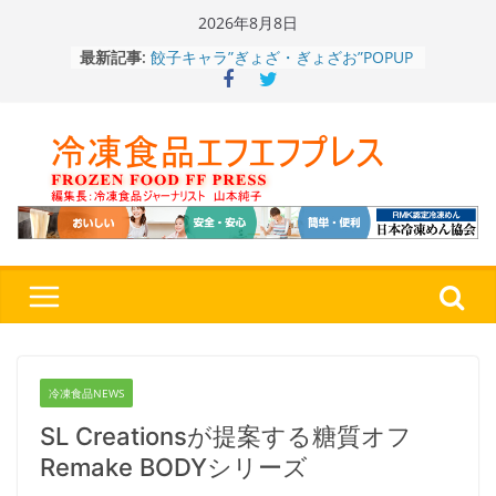
Skip
2026年8月8日
to
餃子キャラ”ぎょざ・ぎょざお”POPUP
最新記事:
content
ストアで作者にご挨拶、新作”れいと
うこ～こ～”を知る
「CHEESE WONDER」5周年～夏に限
定さわやかフレーバー「CHEESE
WONDER YELLOW」復刻発売中
今まで無かった大盛！水から簡単レン
ジ♪ふわもちめん！！「冷凍 日清の
どん兵衛 大盛 きつねうどん」
「同 肉うどん」
日清食品冷凍、背油の旨み・コク深い
醤油味・かつてない細麺！ 「冷凍
日清 魁力屋監修 京都背油醤油ラー
メン」
冷凍ワンプレート№1のニップン、9月
から新ブランド『ニップン、彩りごは
冷凍食品NEWS
ん。』～”おいしさ”をアピール
SL Creationsが提案する糖質オフ
Remake BODYシリーズ