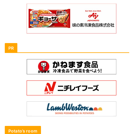
PR
Potato’s room