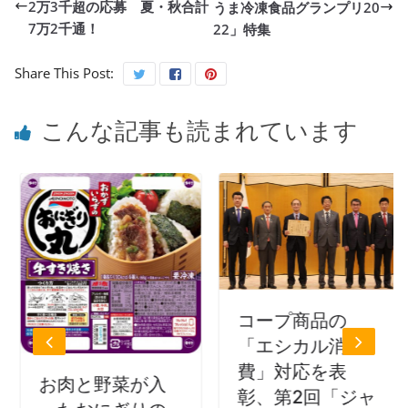
2万3千超の応募 夏・秋合計
うま冷凍食品グランプリ20
7万2千通！
22」特集
Share This Post:
こんな記事も読まれています
コープ商品の
「エシカル消
費」対応を表
お肉と野菜が入
彰、第2回「ジャ