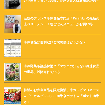
ジ３回目くらいで完璧。好みを言えば豚角煮が美味
話題のフランス冷凍食品専門店「Picard」の最新売
上ベストテン！！朝ごはんメニューがお買い得
冷凍食品は便利だけど栄養価はどうかな？
冷凍野菜も疑惑解消？「マツコの知らない冷凍食品
の世界」以降売れている
待望のお弁当商品を限定復活、牛カルビマヨネーズ
→「牛カルビマヨ」、肉巻きポテト→「ポテト肉巻
き」