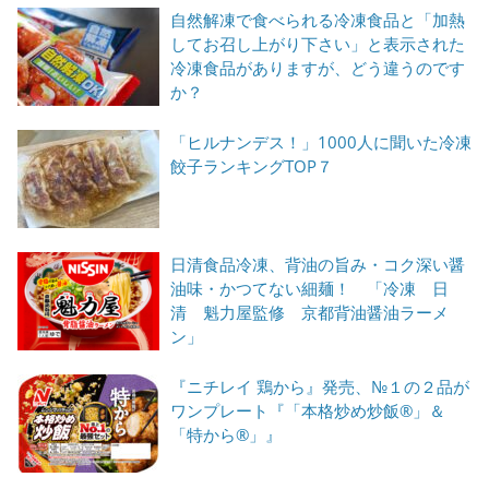
自然解凍で食べられる冷凍食品と「加熱
してお召し上がり下さい」と表示された
冷凍食品がありますが、どう違うのです
か？
「ヒルナンデス！」1000人に聞いた冷凍
餃子ランキングTOP７
日清食品冷凍、背油の旨み・コク深い醤
油味・かつてない細麺！ 「冷凍 日
清 魁力屋監修 京都背油醤油ラーメ
ン」
『ニチレイ 鶏から』発売、№１の２品が
ワンプレート『「本格炒め炒飯®」＆
「特から®」』