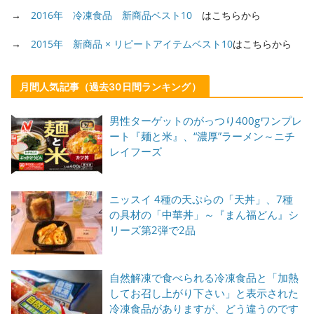
→
2016年 冷凍食品 新商品ベスト10
はこちらから
→
2015年 新商品 × リピートアイテムベスト10
はこちらから
月間人気記事（過去30日間ランキング）
男性ターゲットのがっつり400gワンプレ
ート『麺と米』、“濃厚”ラーメン～ニチ
レイフーズ
ニッスイ 4種の天ぷらの「天丼」、7種
の具材の「中華丼」～『まん福どん』シ
リーズ第2弾で2品
自然解凍で食べられる冷凍食品と「加熱
してお召し上がり下さい」と表示された
冷凍食品がありますが、どう違うのです