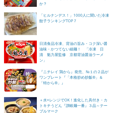
か？
「ヒルナンデス！」1000人に聞いた冷凍
餃子ランキングTOP７
日清食品冷凍、背油の旨み・コク深い醤
油味・かつてない細麺！ 「冷凍 日
清 魁力屋監修 京都背油醤油ラーメ
ン」
『ニチレイ 鶏から』発売、№１の２品が
ワンプレート『「本格炒め炒飯®」＆
「特から®」』
＋水×レンジでOK！進化した具付き・カ
トキチうどん『讃岐麺一番』３品～テー
ブルマーク