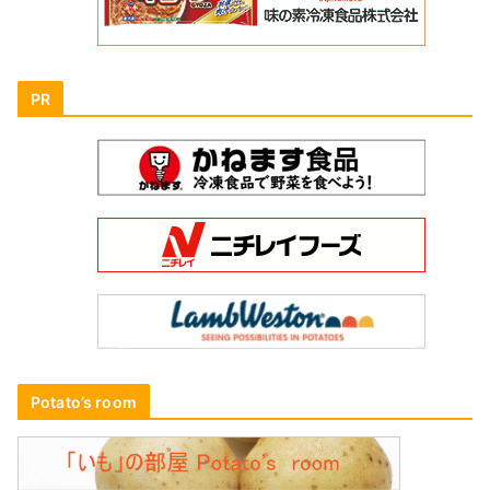
PR
Potato’s room