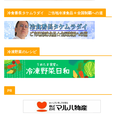
冷食番長タケムラダイ ご当地冷凍食品☆全国制覇への道
冷凍野菜のレシピ
PR