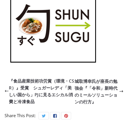
『食品産業技術功労賞（環境・CS
城取博幸氏が座長の勉
R）』受賞 シュガーレディ「美
強会『「令和」新時代
しい国から」PJに見るエシカル消
のミールソリューショ
費と冷凍食品
ンの行方』
Share This Post: