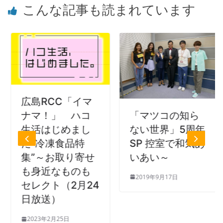
こんな記事も読まれています
広島RCC「イマ
「マツコの知ら
ナマ！」 ハコ
ない世界」5周年
生活はじめまし
SP 控室で和気あ
た”冷凍食品特
いあい～
集”～お取り寄せ
も身近なものも
2019年9月17日
セレクト（2月24
日放送）
2023年2月25日