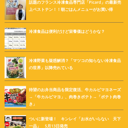
話題のフランス冷凍食品専門店「Picard」の最新売
上ベストテン！！朝ごはんメニューがお買い得
冷凍食品は便利だけど栄養価はどうかな？
冷凍野菜も疑惑解消？「マツコの知らない冷凍食品
の世界」以降売れている
待望のお弁当商品を限定復活、牛カルビマヨネーズ
→「牛カルビマヨ」、肉巻きポテト→「ポテト肉巻
き」
ついに新登場！ キンレイ「お水がいらない 天下
一品」 5月13日発売