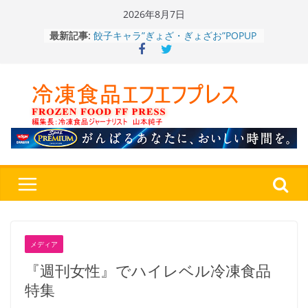
Skip
2026年8月7日
to
餃子キャラ”ぎょざ・ぎょざお”POPUP
最新記事:
content
ストアで作者にご挨拶、新作”れいと
うこ～こ～”を知る
「CHEESE WONDER」5周年～夏に限
定さわやかフレーバー「CHEESE
WONDER YELLOW」復刻発売中
今まで無かった大盛！水から簡単レン
ジ♪ふわもちめん！！「冷凍 日清の
どん兵衛 大盛 きつねうどん」
「同 肉うどん」
日清食品冷凍、背油の旨み・コク深い
醤油味・かつてない細麺！ 「冷凍
日清 魁力屋監修 京都背油醤油ラー
メン」
冷凍ワンプレート№1のニップン、9月
から新ブランド『ニップン、彩りごは
メディア
ん。』～”おいしさ”をアピール
『週刊女性』でハイレベル冷凍食品
特集