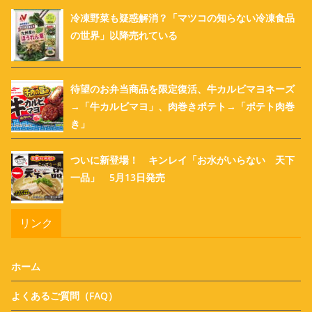
冷凍野菜も疑惑解消？「マツコの知らない冷凍食品
の世界」以降売れている
待望のお弁当商品を限定復活、牛カルビマヨネーズ
→「牛カルビマヨ」、肉巻きポテト→「ポテト肉巻
き」
ついに新登場！ キンレイ「お水がいらない 天下
一品」 5月13日発売
リンク
ホーム
よくあるご質問（FAQ）