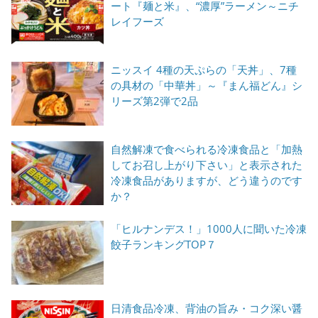
ート『麺と米』、“濃厚”ラーメン～ニチ
レイフーズ
ニッスイ 4種の天ぷらの「天丼」、7種
の具材の「中華丼」～『まん福どん』シ
リーズ第2弾で2品
自然解凍で食べられる冷凍食品と「加熱
してお召し上がり下さい」と表示された
冷凍食品がありますが、どう違うのです
か？
「ヒルナンデス！」1000人に聞いた冷凍
餃子ランキングTOP７
日清食品冷凍、背油の旨み・コク深い醤