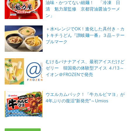
油味・かつてない細麺！ 「冷凍 日
清 魁力屋監修 京都背油醤油ラーメ
ン」
＋水×レンジでOK！進化した具付き・カ
トキチうどん『讃岐麺一番』３品～テー
ブルマーク
むけるバナナアイス、最初アイスだけど
ゼリー 韓国発の体験型アイス ４/13～
イオン＠FROZENで発売
ウエルカムバック！「牛カルビマヨ」が
4年ぶりの復活”新発売”～Umios