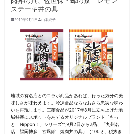
肉丼の具、佐世保・蜂の家 レモン
ステーキ丼の具
2019年9月1日
山本純子
地域の有名店とのコラボ商品があれば、行った気分の美
味しさが味わえます。冷凍食品ならなおさら忠実な味わ
いを再現します。三菱食品が2017年8月に立ち上げた地
域特産にスポットをあてるオリジナルブランド『もっ
と Nippon！」シリーズで9月2日から2品、「九州名
店 福岡博多 玄風館 焼肉丼の具」（100ｇ、税抜き