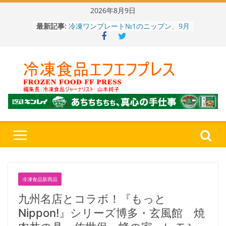
Skip
2026年8月9日
to
冷凍ワンプレート№1のニップン、9月
最新記事:
content
から新ブランド『ニップン、彩りごは
ん。』～”おいしさ”をアピール
餃子キャラ”ぎょざ・ぎょざお”POPUP
ストアで作者にご挨拶、新作”れいと
うこ～こ～”を知る
「CHEESE WONDER」5周年～夏に限
定さわやかフレーバー「CHEESE
WONDER YELLOW」復刻発売中
今まで無かった大盛！水から簡単レン
ジ♪ふわもちめん！！「冷凍 日清の
どん兵衛 大盛 きつねうどん」
「同 肉うどん」
〈全国チャーハン調査2026〉やっぱ
りお米メニュー人気1位はチャーハン
～ニチレイフーズ調べ
冷凍食品新商品
九州名店とコラボ！『もっと
Nippon!』シリーズ博多・玄風館 焼