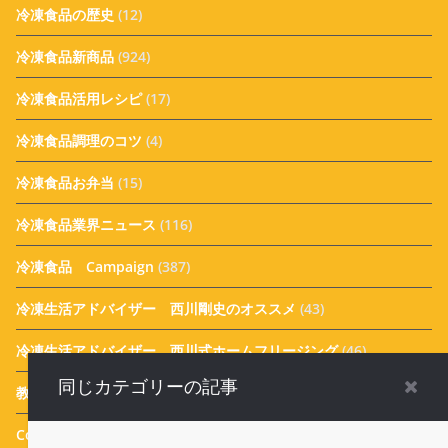
冷凍食品の歴史
(12)
冷凍食品新商品
(924)
冷凍食品活用レシピ
(17)
冷凍食品調理のコツ
(4)
冷凍食品お弁当
(15)
冷凍食品業界ニュース
(116)
冷凍食品 Campaign
(387)
冷凍生活アドバイザー 西川剛史のオススメ
(43)
冷凍生活アドバイザー 西川式ホームフリージング
(46)
同じカテゴリーの記事
教えて！実花先生 冷凍食品アレンジメニュー
(31)
Column
(25)