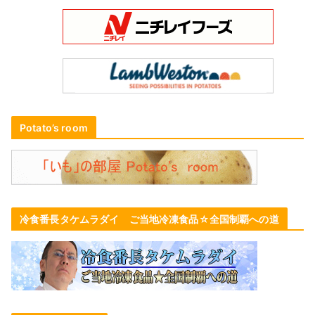
Potato’s room
冷食番長タケムラダイ ご当地冷凍食品☆全国制覇への道