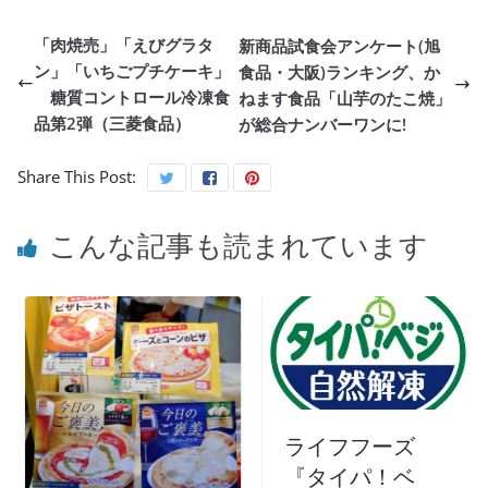
「肉焼売」「えびグラタ
新商品試食会アンケート(旭
ン」「いちごプチケーキ」
食品・大阪)ランキング、か
糖質コントロール冷凍食
ねます食品「山芋のたこ焼」
品第2弾（三菱食品）
が総合ナンバーワンに!
Share This Post:
こんな記事も読まれています
ライフフーズ
『タイパ！ベ