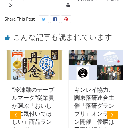
ン」
品
Share This Post:
こんな記事も読まれています
“冷凍麺のテーブ
キンレイ協力、
ルマーク”従業員
関東落研連合主
が選ぶ「おいし
催「落研グラン
さに気付いてほ
プリ」オンライ
しい」商品ラン
ン開催 優勝は