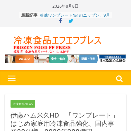
Skip
2026年8月8日
to
冷凍ワンプレート№1のニップン、9月
最新記事:
content
から新ブランド『ニップン、彩りごは
ん。』～”おいしさ”をアピール
餃子キャラ”ぎょざ・ぎょざお”POPUP
ストアで作者にご挨拶、新作”れいと
うこ～こ～”を知る
「CHEESE WONDER」5周年～夏に限
定さわやかフレーバー「CHEESE
WONDER YELLOW」復刻発売中
今まで無かった大盛！水から簡単レン
ジ♪ふわもちめん！！「冷凍 日清の
どん兵衛 大盛 きつねうどん」
「同 肉うどん」
〈全国チャーハン調査2026〉やっぱ
りお米メニュー人気1位はチャーハン
～ニチレイフーズ調べ
冷凍食品NEWS
伊藤ハム米久HD 「ワンプレート」
はじめ家庭用冷凍食品強化、国内事