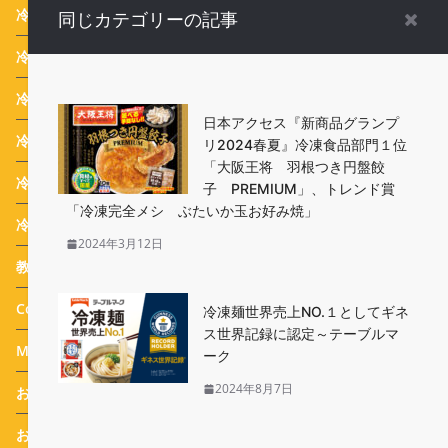
冷凍食品調理のコツ
(4)
同じカテゴリーの記事
冷凍食品お弁当
(15)
冷凍食品業界ニュース
(116)
日本アクセス『新商品グランプ
冷凍食品 Campaign
(387)
リ2024春夏』冷凍食品部門１位
「大阪王将 羽根つき円盤餃
冷凍生活アドバイザー 西川剛史のオススメ
(43)
子 PREMIUM」、トレンド賞
「冷凍完全メシ ぶたいか玉お好み焼」
冷凍生活アドバイザー 西川式ホームフリージング
(46)
2024年3月12日
教えて！実花先生 冷凍食品アレンジメニュー
(31)
Column
(25)
冷凍麺世界売上NO.１としてギネ
ス世界記録に認定～テーブルマ
Message
(44)
ーク
2024年8月7日
おすすめ 冷凍食品
(114)
おまけ
(77)