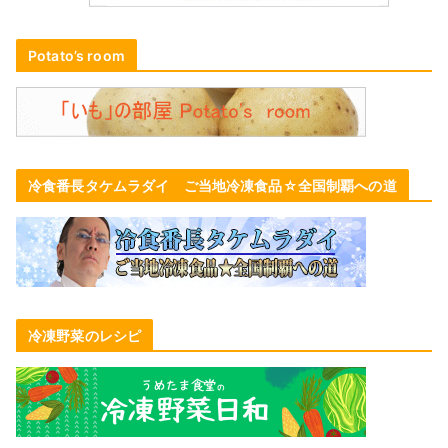
Potato’s room
冷食番長タケムラダイ ご当地冷凍食品☆全国制覇への道
冷凍野菜のレシピ