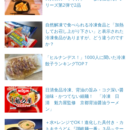
リーズ第2弾で2品
自然解凍で食べられる冷凍食品と「加熱
してお召し上がり下さい」と表示された
冷凍食品がありますが、どう違うのです
か？
「ヒルナンデス！」1000人に聞いた冷凍
餃子ランキングTOP７
日清食品冷凍、背油の旨み・コク深い醤
油味・かつてない細麺！ 「冷凍 日
清 魁力屋監修 京都背油醤油ラーメ
ン」
＋水×レンジでOK！進化した具付き・カ
トキチうどん『讃岐麺一番』３品～テー