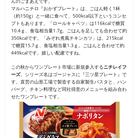
んのごまあえです。
マルハニチロ『おかずプレート』は、ごはん軽く1杯
（約150g）と一緒に食べて、500kcal以下というコンセ
プトもあります。「ロールキャベツ」は116kcalで糖質
10.4ｇ、食塩相当量1.7g。ごはんを足しても合わせて約
350kcalです。「みぞれ煮風チキンカツ」は、215kcal
で糖質15.7ｇ、食塩相当量1.3ｇ。ごはんと合わせて約
449kcalです。嬉しい配慮ですね。
この秋からワンプレート市場に新規参入する
ニチレイフ
ーズ
。シリーズ名はゴージャスに『三ツ星プレート』で
す。直営の山形工場で製造する自家製生パスタと、ハン
バーグ、チキン料理など同社得意のメニューを組み合わ
せたワンプレートです。