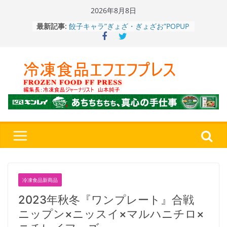
Skip
2026年8月8日
餃子キャラ”ぎょざ・ぎょざお”POPUP
to
最新記事:
ストアで作者にご挨拶、新作”れいと
content
うこ～こ～”を知る
「CHEESE WONDER」5周年～夏に限
定さわやかフレーバー「CHEESE
WONDER YELLOW」復刻発売中
今まで無かった大盛！水から簡単レン
ジ♪ふわもちめん！！「冷凍 日清の
どん兵衛 大盛 きつねうどん」
「同 肉うどん」
日清食品冷凍、背油の旨み・コク深い
醤油味・かつてない細麺！ 「冷凍
日清 魁力屋監修 京都背油醤油ラー
メン」
冷凍ワンプレート№1のニップン、9月
から新ブランド『ニップン、彩りごは
ん。』～”おいしさ”をアピール
冷凍食品新商品
2023年秋冬『ワンプレート』合戦
ニップン×ニッスイ×マルハニチロ×