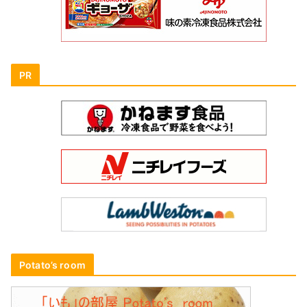
PR
Potato’s room