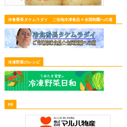
冷食番長タケムラダイ ご当地冷凍食品☆全国制覇への道
冷凍野菜のレシピ
PR