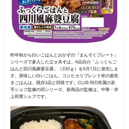
昨年秋から白いごはんとおかずの『まんぞくプレート』
シリーズで参入した
ニッスイ
は、4品目の「ふっくらご
はんと四川風麻婆豆腐」（330ｇ）を9月1日に発売しま
す。美味しい白いごはん、コシヒカリブレンド米の釜炊
きごはんは、既存3品と同様です。CLUB RED所属の若
手シェフ監修の同シリーズ、新商品の監修は、中華・井
上和豊シェフです。