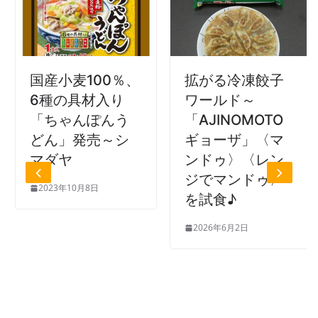
国産小麦100％、
拡がる冷凍餃子
6種の具材入り
ワールド～
「ちゃんぽんう
「AJINOMOTO
どん」発売～シ
ギョーザ」〈マ
マダヤ
ンドゥ〉〈レン
ジでマンドゥ〉
2023年10月8日
を試食♪
2026年6月2日