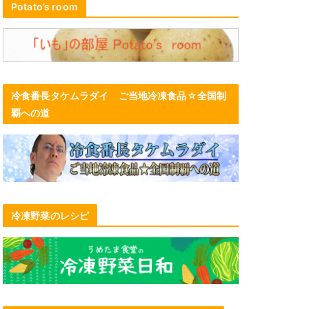
Potato’s room
冷食番長タケムラダイ ご当地冷凍食品☆全国制
覇への道
冷凍野菜のレシピ