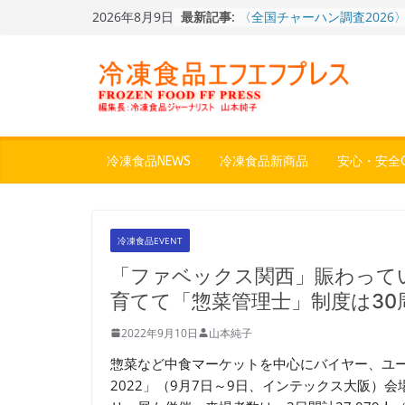
Skip
2026年8月9日
最新記事:
〈全国チャーハン調査2026
to
りお米メニュー人気1位はチ
content
～ニチレイフーズ調べ
冷凍ワンプレート№1のニッ
から新ブランド『ニップン、
ん。』～”おいしさ”をアピー
餃子キャラ”ぎょざ・ぎょざお”
ストアで作者にご挨拶、新作
うこ～こ～”を知る
冷凍食品NEWS
冷凍食品新商品
安心・安全Q
「CHEESE WONDER」5周
定さわやかフレーバー「CHEE
WONDER YELLOW」復刻発
神楽茶屋『牛ホルモン炒め』
冷凍食品EVENT
県）：冷食番長タケムラダイ
地冷凍食品☆全国制覇への道
「ファベックス関西」賑わって
４歩
育てて「惣菜管理士」制度は30
2022年9月10日
山本純子
惣菜など中食マーケットを中心にバイヤー、ユ
2022」（9月7日～9日、インテックス大阪