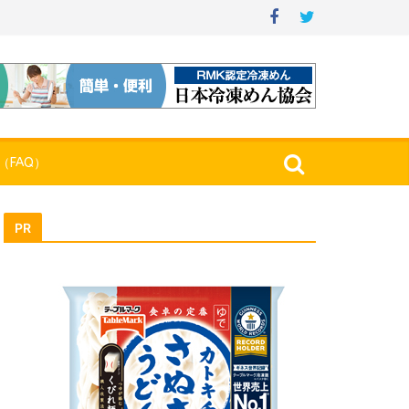
（FAQ）
PR