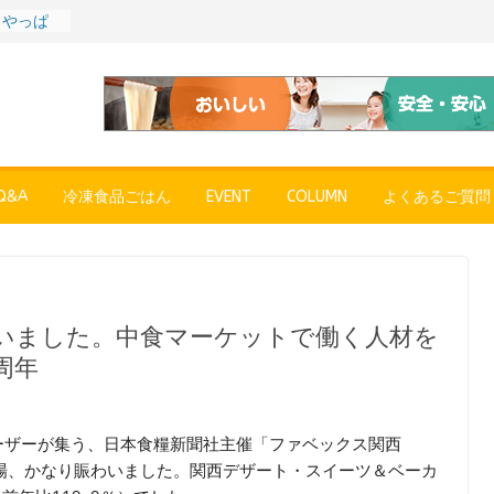
〉やっぱ
ャーハン
プン、9月
彩りごは
ル
POPUP
”れいと
&A
冷凍食品ごはん
EVENT
COLUMN
よくあるご質問
年～夏に限
SE
売中
（大分
 〜ご当
～
第７
いました。中食マーケットで働く人材を
周年
ーザーが集う、日本食糧新聞社主催「ファベックス関西
）会場、かなり賑わいました。関西デザート・スイーツ＆ベーカ