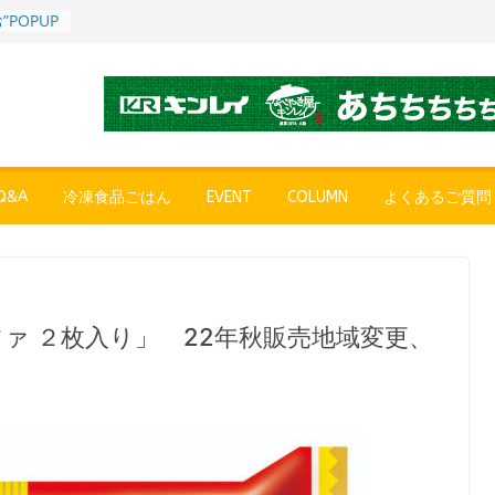
POPUP
”れいと
年～夏に限
SE
売中
簡単レン
 日清の
ん」
&A
冷凍食品ごはん
EVENT
COLUMN
よくあるご質問
コク深い
 「冷凍
醤油ラー
プン、9月
ツァ ２枚入り」 22年秋販売地域変更、
彩りごは
ル