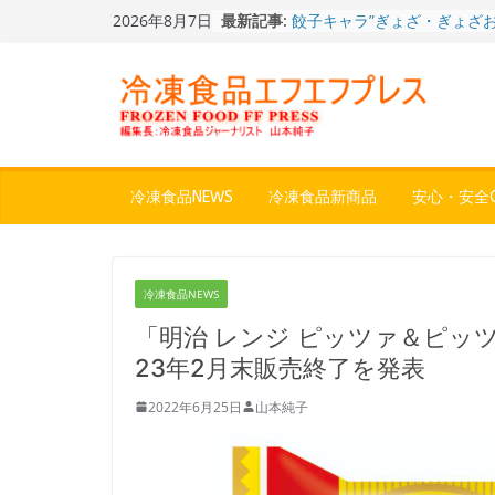
Skip
2026年8月7日
最新記事:
餃子キャラ”ぎょざ・ぎょざお”
to
ストアで作者にご挨拶、新作
content
うこ～こ～”を知る
「CHEESE WONDER」5周
定さわやかフレーバー「CHEE
WONDER YELLOW」復刻発
今まで無かった大盛！水から
ジ♪ふわもちめん！！「冷凍
どん兵衛 大盛 きつねうど
冷凍食品NEWS
冷凍食品新商品
安心・安全Q
「同 肉うどん」
日清食品冷凍、背油の旨み・
醤油味・かつてない細麺！
日清 魁力屋監修 京都背油
冷凍食品NEWS
メン」
冷凍ワンプレート№1のニッ
「明治 レンジ ピッツァ＆ピッ
から新ブランド『ニップン、
23年2月末販売終了を発表
ん。』～”おいしさ”をアピー
2022年6月25日
山本純子