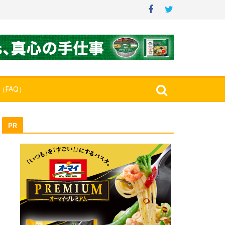
（FAQ）
PR