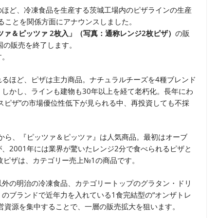
のほど、冷凍食品を生産する茨城工場内のピザラインの生産
了することを関係方面にアナウンスしました。
ツァ＆ピッツァ 2枚入」（写真：通称レンジ2枚ピザ）
の販
国の販売を終了します。
す。
れるほど、ピザは主力商品。ナチュラルチーズを4種ブレンド
しかし、ラインも建物も30年以上を経て老朽化。長年にわ
スピザ”の市場優位性低下が見られる中、再投資しても不採
）から、『ピッツァ＆ピッツァ』は人気商品。最初はオーブ
、2001年には業界が驚いたレンジ2分で食べられるピザと
枚ピザは、カテゴリー売上№1の商品です。
以外の明治の冷凍食品、カテゴリートップのグラタン・ドリ
のブランドで近年力を入れている1食完結型の“オンザトレ
営資源を集中することで、一層の販売拡大を狙います。