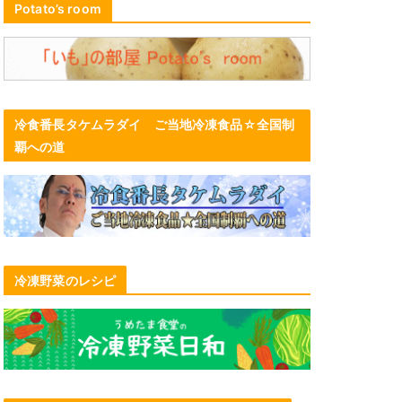
Potato’s room
冷食番長タケムラダイ ご当地冷凍食品☆全国制
覇への道
冷凍野菜のレシピ