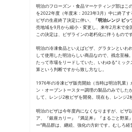
明治のフローズン・食品マーケティング部はこ
を2022年度（年度末：2023年3月）中に終
ピザの生産終了決定に伴い、
「明治レンジ ピッ
売地域を9月から縮小・変更し、来年2月末で全
この決定は、ピザラインの老朽化に伴うもので
明治の冷凍食品といえばピザ、グラタンといわ
して使用した明治らしい商品なので、残念至極。
たって市場をリードしていた、いわゆる“ミック
算という判断ですから致し方なし。
1976年の冷凍ピザ販売開始（当時は明治乳業
ン・オーブントースター調理の製品のみでしたが
して、レンジ2枚ピザを開発。現在も、レンジ2
明治のピザは今年度内になくなりますが、ピザ
ア、『銀座カリー』『満足丼』『まるごと野菜』
ー”商品群は、継続、強化の方針です。むしろ経