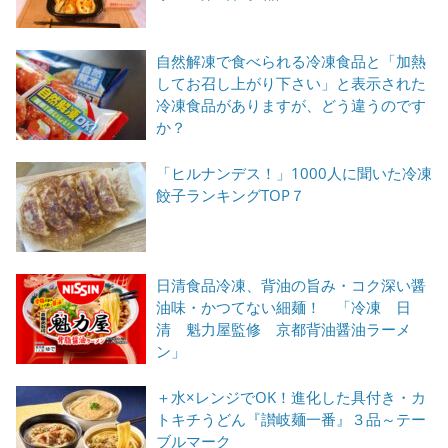
自然解凍で食べられる冷凍食品と「加熱
してお召し上がり下さい」と表示された
冷凍食品がありますが、どう違うのです
か？
「ヒルナンデス！」1000人に聞いた冷凍
餃子ランキングTOP７
日清食品冷凍、背油の旨み・コク深い醤
油味・かつてない細麺！ 「冷凍 日
清 魁力屋監修 京都背油醤油ラーメ
ン」
＋水×レンジでOK！進化した具付き・カ
トキチうどん『讃岐麺一番』３品～テー
ブルマーク