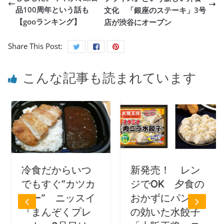
品100周年という話も
文化 「銀座のステーキ」3号
【gooランキング】
店が渋谷にオープン
Share This Post:
こんな記事も読まれています
冷食だからいつ
新発売！ レン
でもすぐ“カツカ
ジでOK 夕食の
レー” ニッスイ
おかずにパンチ
『まんぞくプレ
の効いた水餃子