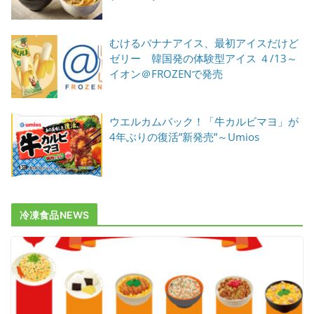
むけるバナナアイス、最初アイスだけど
ゼリー 韓国発の体験型アイス ４/13～
イオン＠FROZENで発売
ウエルカムバック！「牛カルビマヨ」が
4年ぶりの復活”新発売”～Umios
冷凍食品NEWS