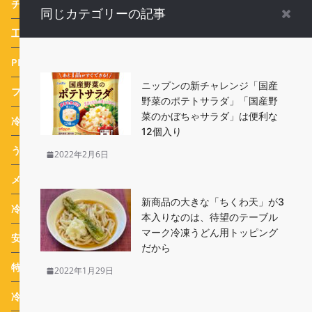
チルド
(3)
同じカテゴリーの記事
工場ルポ
(3)
PR特集
(25)
ニップンの新チャレンジ「国産
フードサービス
(1)
野菜のポテトサラダ」「国産野
菜のかぼちゃサラダ」は便利な
冷食番長タケムラダイ ご当地冷凍食品☆全国制覇への道
(73)
12個入り
うめたま食堂の冷凍野菜日和
(7)
2022年2月6日
メディア
(479)
新商品の大きな「ちくわ天」が3
冷凍食品 ブランド紹介
(4)
本入りなのは、待望のテーブル
マーク冷凍うどん用トッピング
安心・安全Q&A
(16)
だから
特集
(22)
2022年1月29日
冷凍食品道場 入門編
(10)