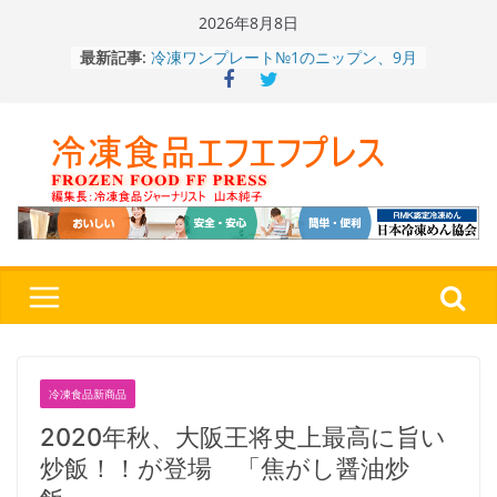
Skip
2026年8月8日
to
冷凍ワンプレート№1のニップン、9月
最新記事:
content
から新ブランド『ニップン、彩りごは
ん。』～”おいしさ”をアピール
餃子キャラ”ぎょざ・ぎょざお”POPUP
ストアで作者にご挨拶、新作”れいと
うこ～こ～”を知る
「CHEESE WONDER」5周年～夏に限
定さわやかフレーバー「CHEESE
WONDER YELLOW」復刻発売中
今まで無かった大盛！水から簡単レン
ジ♪ふわもちめん！！「冷凍 日清の
どん兵衛 大盛 きつねうどん」
「同 肉うどん」
〈全国チャーハン調査2026〉やっぱ
りお米メニュー人気1位はチャーハン
～ニチレイフーズ調べ
冷凍食品新商品
2020年秋、大阪王将史上最高に旨い
炒飯！！が登場 「焦がし醤油炒