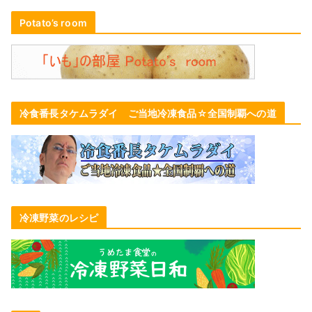
Potato’s room
冷食番長タケムラダイ ご当地冷凍食品☆全国制覇への道
冷凍野菜のレシピ