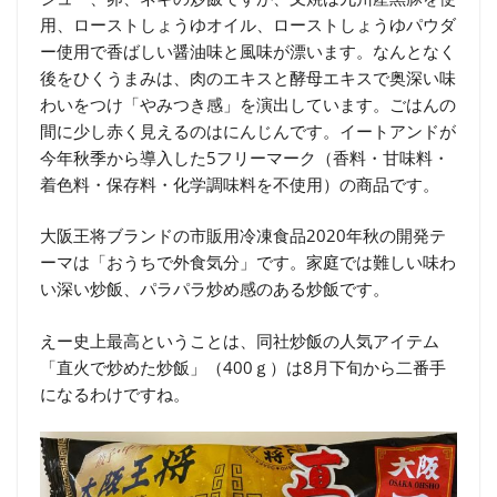
用、ローストしょうゆオイル、ローストしょうゆパウダ
ー使用で香ばしい醤油味と風味が漂います。なんとなく
後をひくうまみは、肉のエキスと酵母エキスで奥深い味
わいをつけ「やみつき感」を演出しています。ごはんの
間に少し赤く見えるのはにんじんです。イートアンドが
今年秋季から導入した5フリーマーク（香料・甘味料・
着色料・保存料・化学調味料を不使用）の商品です。
大阪王将ブランドの市販用冷凍食品2020年秋の開発テ
ーマは「おうちで外食気分」です。家庭では難しい味わ
い深い炒飯、パラパラ炒め感のある炒飯です。
えー史上最高ということは、同社炒飯の人気アイテム
「直火で炒めた炒飯」（400ｇ）は8月下旬から二番手
になるわけですね。