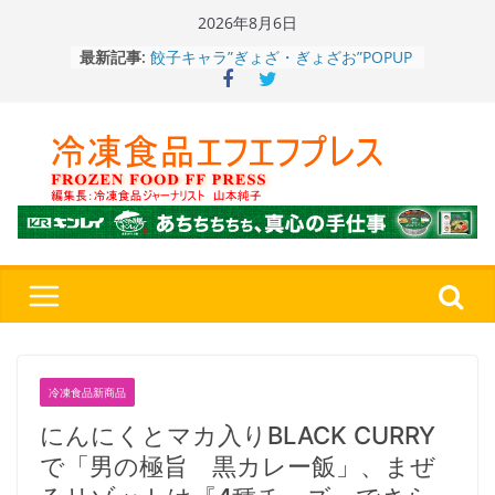
Skip
2026年8月6日
to
餃子キャラ”ぎょざ・ぎょざお”POPUP
最新記事:
ストアで作者にご挨拶、新作”れいと
content
うこ～こ～”を知る
「CHEESE WONDER」5周年～夏に限
定さわやかフレーバー「CHEESE
WONDER YELLOW」復刻発売中
今まで無かった大盛！水から簡単レン
ジ♪ふわもちめん！！「冷凍 日清の
どん兵衛 大盛 きつねうどん」
「同 肉うどん」
日清食品冷凍、背油の旨み・コク深い
醤油味・かつてない細麺！ 「冷凍
日清 魁力屋監修 京都背油醤油ラー
メン」
冷凍ワンプレート№1のニップン、9月
から新ブランド『ニップン、彩りごは
ん。』～”おいしさ”をアピール
冷凍食品新商品
にんにくとマカ入りBLACK CURRY
で「男の極旨 黒カレー飯」、まぜ