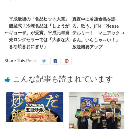
平成最後の「食品ヒット大賞」
真夜中に冷凍食品を語
贈呈式！冷凍食品は「しょうが
る、歌う、JFN「Please
ギョーザ」が受賞。平成元年発
テルミー！ マニアック
売ロングセラーでは「大きな大
さん。いらしゃ～い！」
きな焼きおにぎり」
放送概要アップ
Share This Post:
こんな記事も読まれています