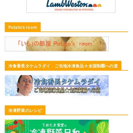
Potato’s room
冷食番長タケムラダイ ご当地冷凍食品☆全国制覇への道
冷凍野菜のレシピ