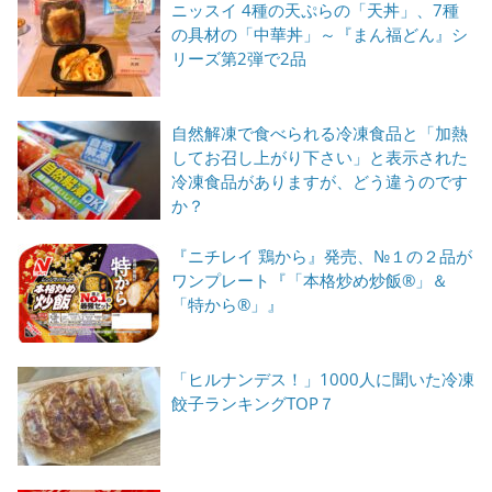
ニッスイ 4種の天ぷらの「天丼」、7種
の具材の「中華丼」～『まん福どん』シ
リーズ第2弾で2品
自然解凍で食べられる冷凍食品と「加熱
してお召し上がり下さい」と表示された
冷凍食品がありますが、どう違うのです
か？
『ニチレイ 鶏から』発売、№１の２品が
ワンプレート『「本格炒め炒飯®」＆
「特から®」』
「ヒルナンデス！」1000人に聞いた冷凍
餃子ランキングTOP７