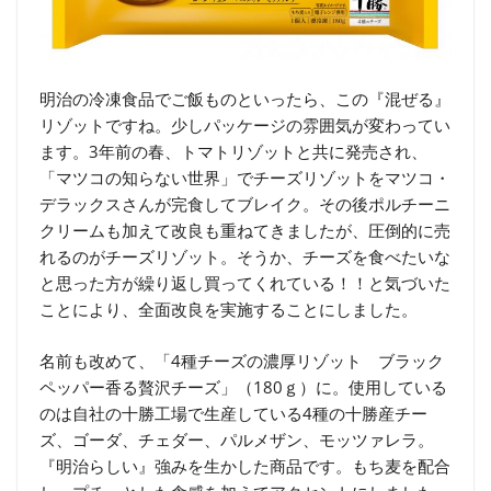
明治の冷凍食品でご飯ものといったら、この『混ぜる』
リゾットですね。少しパッケージの雰囲気が変わってい
ます。3年前の春、トマトリゾットと共に発売され、
「マツコの知らない世界」でチーズリゾットをマツコ・
デラックスさんが完食してブレイク。その後ポルチーニ
クリームも加えて改良も重ねてきましたが、圧倒的に売
れるのがチーズリゾット。そうか、チーズを食べたいな
と思った方が繰り返し買ってくれている！！と気づいた
ことにより、全面改良を実施することにしました。
名前も改めて、「4種チーズの濃厚リゾット ブラック
ペッパー香る贅沢チーズ」（180ｇ）に。使用している
のは自社の十勝工場で生産している4種の十勝産チー
ズ、ゴーダ、チェダー、パルメザン、モッツァレラ。
『明治らしい』強みを生かした商品です。もち麦を配合