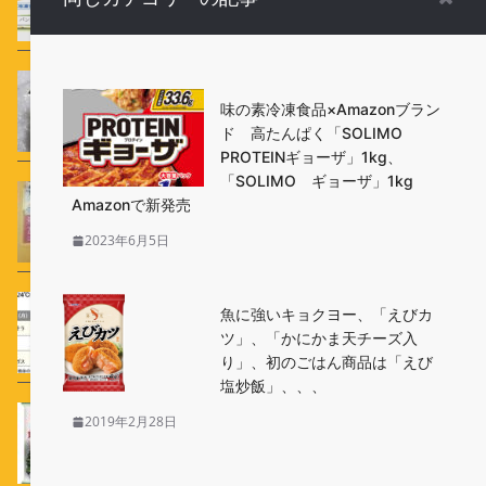
んでいるのですが、中身は大丈夫なんですか？
新・お弁当用冷凍食品「おにぎり丸」は、チャレン
味の素冷凍食品×Amazonブラン
ジ３回目くらいで完璧。好みを言えば豚角煮が美味
ド 高たんぱく「SOLIMO
PROTEINギョーザ」1kg、
「SOLIMO ギョーザ」1kg
話題のフランス冷凍食品専門店「Picard」の最新売
Amazonで新発売
上ベストテン！！朝ごはんメニューがお買い得
2023年6月5日
冷凍食品は便利だけど栄養価はどうかな？
魚に強いキョクヨー、「えびカ
ツ」、「かにかま天チーズ入
り」、初のごはん商品は「えび
塩炒飯」、、、
冷凍野菜も疑惑解消？「マツコの知らない冷凍食品
2019年2月28日
の世界」以降売れている