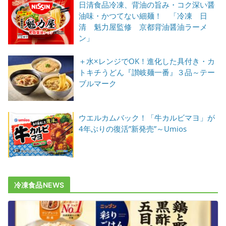
日清食品冷凍、背油の旨み・コク深い醤
油味・かつてない細麺！ 「冷凍 日
清 魁力屋監修 京都背油醤油ラーメ
ン」
＋水×レンジでOK！進化した具付き・カ
トキチうどん『讃岐麺一番』３品～テー
ブルマーク
ウエルカムバック！「牛カルビマヨ」が
4年ぶりの復活”新発売”～Umios
冷凍食品NEWS