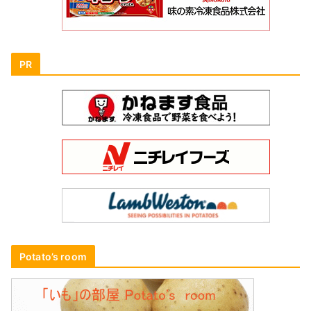
PR
Potato’s room