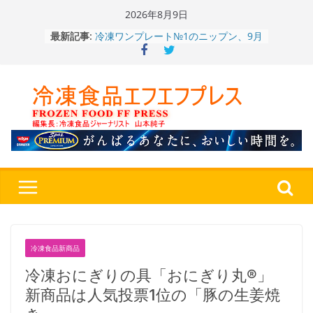
Skip
2026年8月9日
to
冷凍ワンプレート№1のニップン、9月
最新記事:
content
から新ブランド『ニップン、彩りごは
ん。』～”おいしさ”をアピール
餃子キャラ”ぎょざ・ぎょざお”POPUP
ストアで作者にご挨拶、新作”れいと
うこ～こ～”を知る
「CHEESE WONDER」5周年～夏に限
定さわやかフレーバー「CHEESE
WONDER YELLOW」復刻発売中
今まで無かった大盛！水から簡単レン
ジ♪ふわもちめん！！「冷凍 日清の
どん兵衛 大盛 きつねうどん」
「同 肉うどん」
〈全国チャーハン調査2026〉やっぱ
りお米メニュー人気1位はチャーハン
～ニチレイフーズ調べ
冷凍食品新商品
冷凍おにぎりの具「おにぎり丸®」
新商品は人気投票1位の「豚の生姜焼