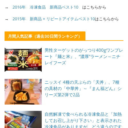
→
2016年 冷凍食品 新商品ベスト10
はこちらから
→
2015年 新商品 × リピートアイテムベスト10
はこちらから
月間人気記事（過去30日間ランキング）
男性ターゲットのがっつり400gワンプレ
ート『麺と米』、“濃厚”ラーメン～ニチ
レイフーズ
ニッスイ 4種の天ぷらの「天丼」、7種
の具材の「中華丼」～『まん福どん』シ
リーズ第2弾で2品
自然解凍で食べられる冷凍食品と「加熱
してお召し上がり下さい」と表示された
冷凍食品がありますが、どう違うのです