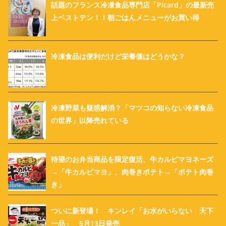
話題のフランス冷凍食品専門店「Picard」の最新売
上ベストテン！！朝ごはんメニューがお買い得
冷凍食品は便利だけど栄養価はどうかな？
冷凍野菜も疑惑解消？「マツコの知らない冷凍食品
の世界」以降売れている
待望のお弁当商品を限定復活、牛カルビマヨネーズ
→「牛カルビマヨ」、肉巻きポテト→「ポテト肉巻
き」
ついに新登場！ キンレイ「お水がいらない 天下
一品」 5月13日発売