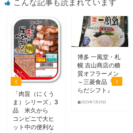
こんな記事も読まれています
博多 一風堂・札
幌 吉山商店の糖
質オフラーメン
～三菱食品『か
らだシフト』
「肉旨（にくう
ま）シリーズ」3
2025年7月29日
品 米久から
コンビニで大ヒ
ット中の便利な