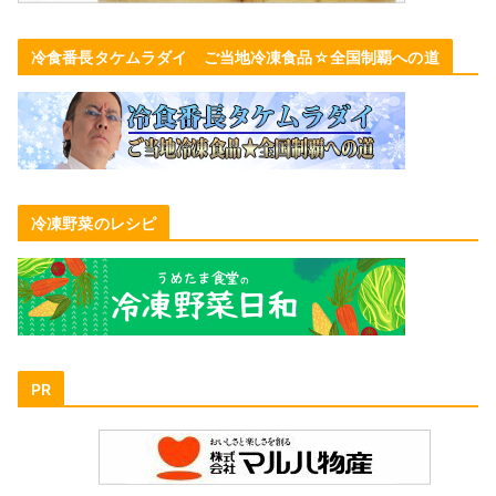
冷食番長タケムラダイ ご当地冷凍食品☆全国制覇への道
冷凍野菜のレシピ
PR