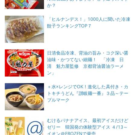
か？
「ヒルナンデス！」1000人に聞いた冷凍
餃子ランキングTOP７
日清食品冷凍、背油の旨み・コク深い醤
油味・かつてない細麺！ 「冷凍 日
清 魁力屋監修 京都背油醤油ラーメ
ン」
＋水×レンジでOK！進化した具付き・カ
トキチうどん『讃岐麺一番』３品～テー
ブルマーク
むけるバナナアイス、最初アイスだけど
ゼリー 韓国発の体験型アイス ４/13～
イオン＠FROZENで発売