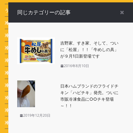
うめたま食堂の冷凍野菜日和
(7)
同じカテゴリーの記事
冷凍食品Event
(299)
冷凍食品News
(1,084)
吉野家、すき家、そして、つい
冷凍食品ごはん
(178)
に「松屋」！！「牛めしの具」
が９月1日新登場です
冷凍食品の歴史
(12)
2016年8月10日
冷凍食品新商品
(924)
冷凍食品活用レシピ
(17)
日本ハムブランドのフライドチ
キン「ハピチキ」発売。ついに
冷凍食品調理のコツ
(4)
市販冷凍食品に○○チキ登場
～！！
冷凍食品お弁当
(15)
2019年12月20日
冷凍食品業界ニュース
(116)