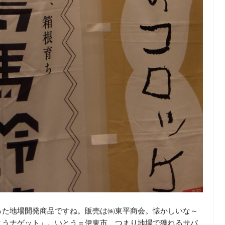
った地場開発商品ですね。販売は㈱東平商会。懐かしいな～
とうナゲット」。いとう＝伊東市、つまり地場で獲れるサバ