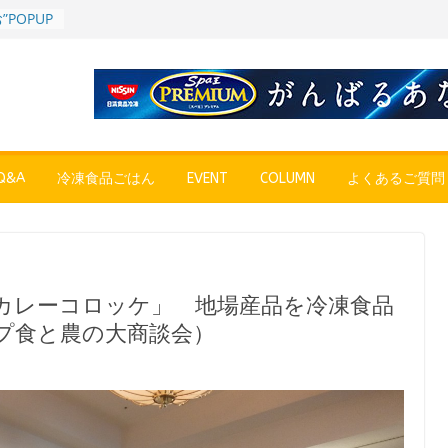
POPUP
”れいと
年～夏に限
SE
売中
簡単レン
 日清の
ん」
&A
冷凍食品ごはん
EVENT
COLUMN
よくあるご質問
コク深い
 「冷凍
醤油ラー
プン、9月
カレーコロッケ」 地場産品を冷凍食品
彩りごは
プ食と農の大商談会）
ル