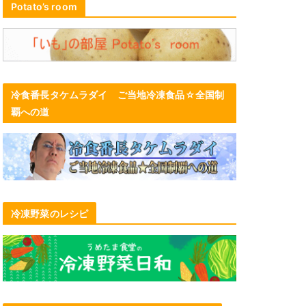
Potato’s room
冷食番長タケムラダイ ご当地冷凍食品☆全国制
覇への道
冷凍野菜のレシピ