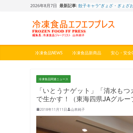
Skip
2026年8月7日
最新記事:
餃子キャラ”ぎょざ・ぎょざお”
to
ストアで作者にご挨拶、新作
content
うこ～こ～”を知る
「CHEESE WONDER」5周
定さわやかフレーバー「CHEE
WONDER YELLOW」復刻発
今まで無かった大盛！水から
ジ♪ふわもちめん！！「冷凍
どん兵衛 大盛 きつねうど
冷凍食品NEWS
冷凍食品新商品
安心・安全Q
「同 肉うどん」
日清食品冷凍、背油の旨み・
醤油味・かつてない細麺！
日清 魁力屋監修 京都背油
冷凍食品関連ニュース
メン」
冷凍ワンプレート№1のニッ
「いとうナゲット」「清水もつ
から新ブランド『ニップン、
で生かす！（東海四県JAグルー
ん。』～”おいしさ”をアピー
2018年11月11日
山本純子