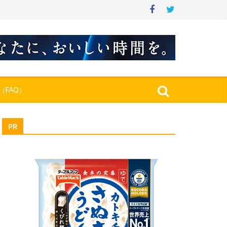
（FAQ）
PR