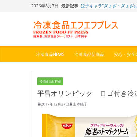
Skip
2026年8月7日
最新記事:
餃子キャラ”ぎょざ・ぎょざお”
to
ストアで作者にご挨拶、新作
content
うこ～こ～”を知る
「CHEESE WONDER」5周
定さわやかフレーバー「CHEE
WONDER YELLOW」復刻発
今まで無かった大盛！水から
ジ♪ふわもちめん！！「冷凍
どん兵衛 大盛 きつねうど
冷凍食品NEWS
冷凍食品新商品
安心・安全Q
「同 肉うどん」
日清食品冷凍、背油の旨み・
醤油味・かつてない細麺！
日清 魁力屋監修 京都背油
冷凍食品NEWS
メン」
冷凍ワンプレート№1のニッ
平昌オリンピック ロゴ付き冷
から新ブランド『ニップン、
ん。』～”おいしさ”をアピー
2017年12月27日
山本純子