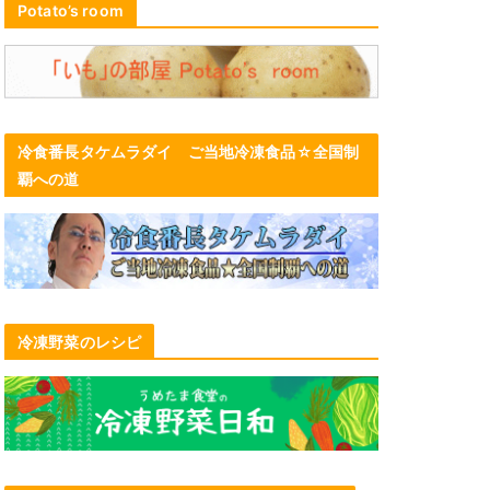
Potato’s room
冷食番長タケムラダイ ご当地冷凍食品☆全国制
覇への道
冷凍野菜のレシピ