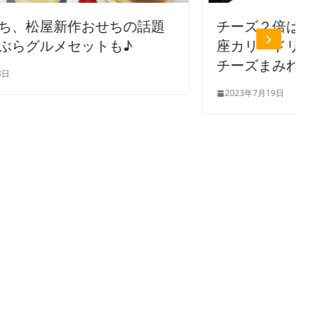
話題
チーズ２倍は嬉しい 明治から「銀
座カリードリア ２個入 数量限定
チーズまみれ」７月下旬発売
2023年7月19日