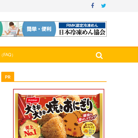
（FAQ）
PR