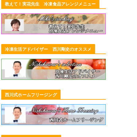
教えて！実花先生 冷凍食品アレンジメニュー
冷凍ラーメンで多彩なメニュー完成♪
～日清食品冷凍の『The ラーメン横
丁』構想、この秋出来上がりました
2022年9月2日
冷凍生活アドバイザー 西川剛史のオススメ
西川式ホームフリージング