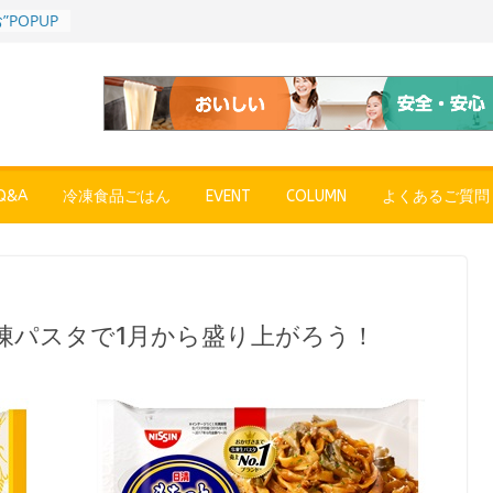
POPUP
”れいと
年～夏に限
SE
売中
簡単レン
 日清の
ん」
&A
冷凍食品ごはん
EVENT
COLUMN
よくあるご質問
コク深い
 「冷凍
醤油ラー
プン、9月
凍パスタで1月から盛り上がろう！
彩りごは
ル