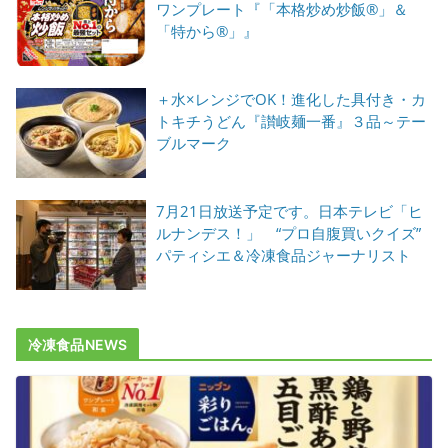
ワンプレート『「本格炒め炒飯®」＆
「特から®」』
＋水×レンジでOK！進化した具付き・カ
トキチうどん『讃岐麺一番』３品～テー
ブルマーク
7月21日放送予定です。日本テレビ「ヒ
ルナンデス！」 “プロ自腹買いクイズ”
パティシエ＆冷凍食品ジャーナリスト
冷凍食品NEWS