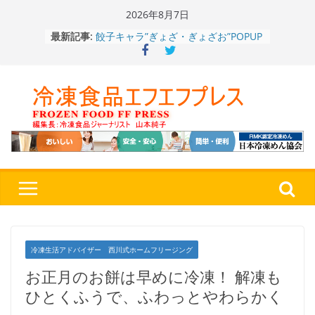
Skip
2026年8月7日
to
餃子キャラ”ぎょざ・ぎょざお”POPUP
最新記事:
content
ストアで作者にご挨拶、新作”れいと
うこ～こ～”を知る
「CHEESE WONDER」5周年～夏に限
定さわやかフレーバー「CHEESE
WONDER YELLOW」復刻発売中
今まで無かった大盛！水から簡単レン
ジ♪ふわもちめん！！「冷凍 日清の
どん兵衛 大盛 きつねうどん」
「同 肉うどん」
日清食品冷凍、背油の旨み・コク深い
醤油味・かつてない細麺！ 「冷凍
日清 魁力屋監修 京都背油醤油ラー
メン」
冷凍ワンプレート№1のニップン、9月
から新ブランド『ニップン、彩りごは
冷凍生活アドバイザー 西川式ホームフリージング
ん。』～”おいしさ”をアピール
お正月のお餅は早めに冷凍！ 解凍も
ひとくふうで、ふわっとやわらかく