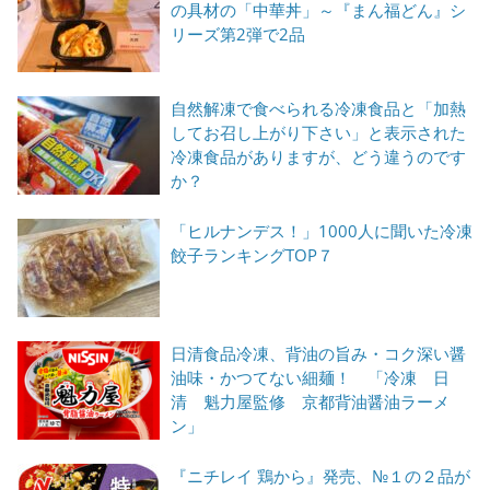
の具材の「中華丼」～『まん福どん』シ
リーズ第2弾で2品
自然解凍で食べられる冷凍食品と「加熱
してお召し上がり下さい」と表示された
冷凍食品がありますが、どう違うのです
か？
「ヒルナンデス！」1000人に聞いた冷凍
餃子ランキングTOP７
日清食品冷凍、背油の旨み・コク深い醤
油味・かつてない細麺！ 「冷凍 日
清 魁力屋監修 京都背油醤油ラーメ
ン」
『ニチレイ 鶏から』発売、№１の２品が