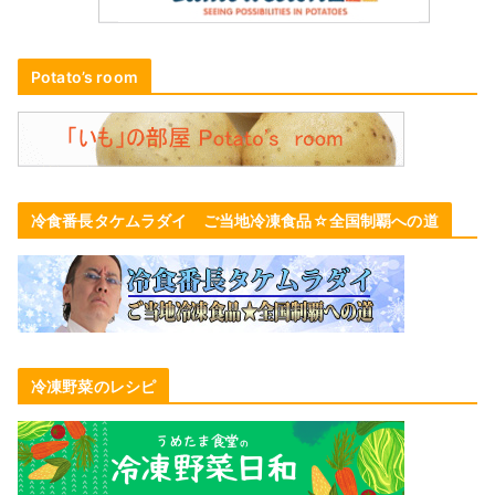
Potato’s room
冷食番長タケムラダイ ご当地冷凍食品☆全国制覇への道
冷凍野菜のレシピ