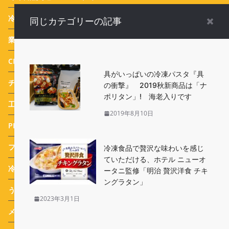
冷食活用お弁当
(12)
同じカテゴリーの記事
業務用冷凍食品
(38)
CM
(93)
具がいっぱいの冷凍パスタ『具
チルド
(3)
の衝撃』 2019秋新商品は「ナ
ポリタン」! 海老入りです
工場ルポ
(3)
2019年8月10日
PR特集
(25)
フードサービス
(1)
冷凍食品で贅沢な味わいを感じ
ていただける、ホテル ニューオ
冷食番長タケムラダイ ご当地冷凍食品☆全国制覇への道
(74)
ータニ監修「明治 贅沢洋食 チキ
ングラタン」
うめたま食堂の冷凍野菜日和
(7)
2023年3月1日
メディア
(479)