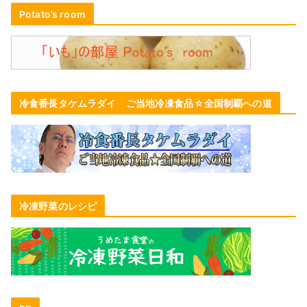
Potato’s room
冷食番長タケムラダイ ご当地冷凍食品☆全国制覇への道
冷凍野菜のレシピ