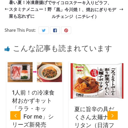
暑い夏！冷凍唐揚げで
サイコロステーキ入りピラフ、
スタミナメニュー！野
「黒」今川焼！、焼おにぎりモデ
菜も忘れずに
ルチェンジ（ニチレイ）
Share This Post:
こんな記事も読まれています
1人前！の冷凍食
材おかずキット
「ララ・キッ
夏に旨辛の具だ
ト For me」シ
くさん太麺ナポ
リーズ新発売
リタン（日清フ