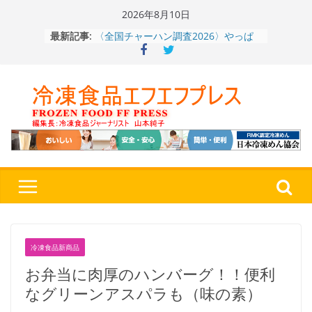
Skip
2026年8月10日
to
〈全国チャーハン調査2026〉やっぱ
最新記事:
content
りお米メニュー人気1位はチャーハン
～ニチレイフーズ調べ
冷凍ワンプレート№1のニップン、9月
から新ブランド『ニップン、彩りごは
ん。』～”おいしさ”をアピール
餃子キャラ”ぎょざ・ぎょざお”POPUP
ストアで作者にご挨拶、新作”れいと
うこ～こ～”を知る
「CHEESE WONDER」5周年～夏に限
定さわやかフレーバー「CHEESE
WONDER YELLOW」復刻発売中
神楽茶屋『牛ホルモン炒め』（大分
県）：冷食番長タケムラダイ 〜ご当
地冷凍食品☆全国制覇への道～
第７
４歩
冷凍食品新商品
お弁当に肉厚のハンバーグ！！便利
なグリーンアスパラも（味の素）