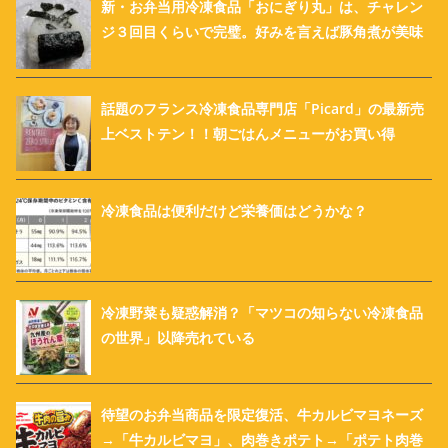
新・お弁当用冷凍食品「おにぎり丸」は、チャレン
ジ３回目くらいで完璧。好みを言えば豚角煮が美味
話題のフランス冷凍食品専門店「Picard」の最新売
上ベストテン！！朝ごはんメニューがお買い得
冷凍食品は便利だけど栄養価はどうかな？
冷凍野菜も疑惑解消？「マツコの知らない冷凍食品
の世界」以降売れている
待望のお弁当商品を限定復活、牛カルビマヨネーズ
→「牛カルビマヨ」、肉巻きポテト→「ポテト肉巻