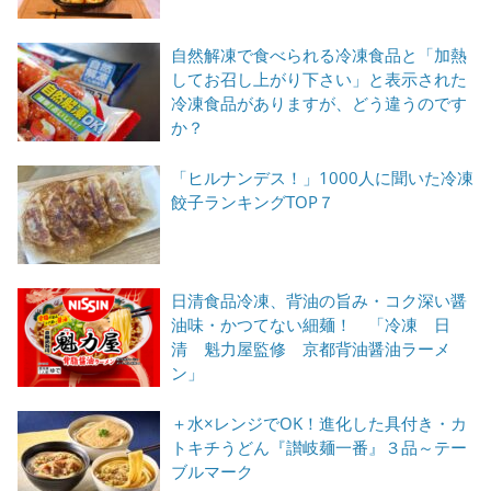
自然解凍で食べられる冷凍食品と「加熱
してお召し上がり下さい」と表示された
冷凍食品がありますが、どう違うのです
か？
「ヒルナンデス！」1000人に聞いた冷凍
餃子ランキングTOP７
日清食品冷凍、背油の旨み・コク深い醤
油味・かつてない細麺！ 「冷凍 日
清 魁力屋監修 京都背油醤油ラーメ
ン」
＋水×レンジでOK！進化した具付き・カ
トキチうどん『讃岐麺一番』３品～テー
ブルマーク