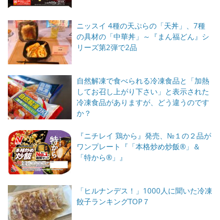
ニッスイ 4種の天ぷらの「天丼」、7種
の具材の「中華丼」～『まん福どん』シ
リーズ第2弾で2品
自然解凍で食べられる冷凍食品と「加熱
してお召し上がり下さい」と表示された
冷凍食品がありますが、どう違うのです
か？
『ニチレイ 鶏から』発売、№１の２品が
ワンプレート『「本格炒め炒飯®」＆
「特から®」』
「ヒルナンデス！」1000人に聞いた冷凍
餃子ランキングTOP７