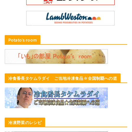
Potato’s room
冷食番長タケムラダイ ご当地冷凍食品☆全国制覇への道
冷凍野菜のレシピ