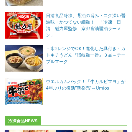
日清食品冷凍、背油の旨み・コク深い醤
油味・かつてない細麺！ 「冷凍 日
清 魁力屋監修 京都背油醤油ラーメ
ン」
＋水×レンジでOK！進化した具付き・カ
トキチうどん『讃岐麺一番』３品～テー
ブルマーク
ウエルカムバック！「牛カルビマヨ」が
4年ぶりの復活”新発売”～Umios
冷凍食品NEWS