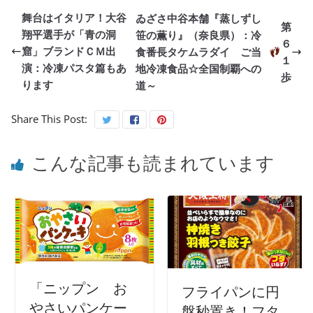
舞台はイタリア！大谷
ゐざさ中谷本舗『蒸しずし
第
翔平選手が「青の洞
笹の薫り』（奈良県）：冷
６
窟」ブランドＣＭ出
食番長タケムラダイ ご当
１
演：冷凍パスタ篇もあ
地冷凍食品☆全国制覇への
歩
ります
道～
Share This Post:
こんな記事も読まれています
「ニップン お
フライパンに円
やさいパンケー
盤秒置き！フタ