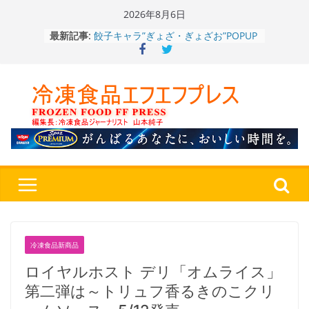
Skip
2026年8月6日
to
餃子キャラ”ぎょざ・ぎょざお”POPUP
最新記事:
ストアで作者にご挨拶、新作”れいと
content
うこ～こ～”を知る
「CHEESE WONDER」5周年～夏に限
定さわやかフレーバー「CHEESE
WONDER YELLOW」復刻発売中
今まで無かった大盛！水から簡単レン
ジ♪ふわもちめん！！「冷凍 日清の
どん兵衛 大盛 きつねうどん」
「同 肉うどん」
日清食品冷凍、背油の旨み・コク深い
醤油味・かつてない細麺！ 「冷凍
日清 魁力屋監修 京都背油醤油ラー
メン」
冷凍ワンプレート№1のニップン、9月
から新ブランド『ニップン、彩りごは
ん。』～”おいしさ”をアピール
冷凍食品新商品
ロイヤルホスト デリ「オムライス」
第二弾は～トリュフ香るきのこクリ