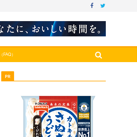
（FAQ）
PR