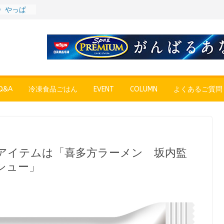
6〉やっぱ
チャーハン
プン、9月
、彩りごは
ール
”POPUP
”れいと
&A
冷凍食品ごはん
EVENT
COLUMN
よくあるご質問
周年～夏に限
ESE
発売中
』（大分
イ 〜ご当
道～
第７
アイテムは「喜多方ラーメン 坂内監
シュー」