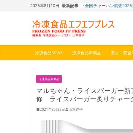
Skip
2026年8月10日
最新記事:
〈全国チャーハン調査202
to
りお米メニュー人気1位は
content
～ニチレイフーズ調べ
冷凍ワンプレート№1のニッ
から新ブランド『ニップン
ん。』～”おいしさ”をアピ
餃子キャラ”ぎょざ・ぎょざお
ストアで作者にご挨拶、新作
うこ～こ～”を知る
冷凍食品NEWS
冷凍食品新商品
安心・安全Q
「CHEESE WONDER」5
定さわやかフレーバー「CHE
WONDER YELLOW」復刻
神楽茶屋『牛ホルモン炒め
冷凍食品新商品
県）：冷食番長タケムラダ
地冷凍食品☆全国制覇への
マルちゃん・ライスバーガー新
４歩
修 ライスバーガー炙りチャー
2021年8月28日
山本純子