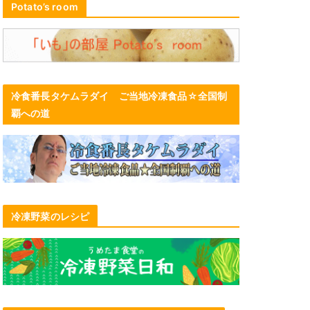
Potato’s room
冷食番長タケムラダイ ご当地冷凍食品☆全国制
覇への道
冷凍野菜のレシピ