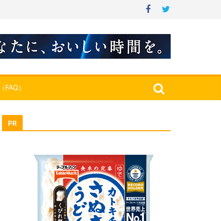
（FAQ）
PR