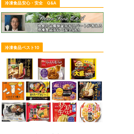
冷凍食品安心・安全 Q&A
新和風～♪ 日清フーズ「マ・マー
THE PASTA あさりとわかめの和風
冷凍食品ベスト10
白だし」、『大盛り』は迫力パッケ
ージに
2021年3月9日