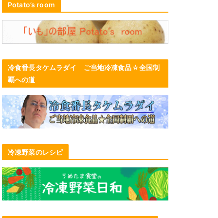
Potato’s room
冷食番長タケムラダイ ご当地冷凍食品☆全国制
覇への道
冷凍野菜のレシピ