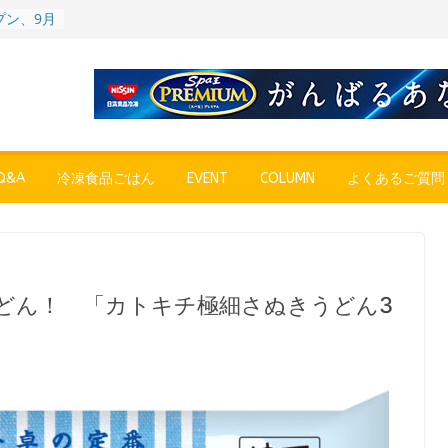
プン、9月
彩りごは
ル
POPUP
”れいと
年～夏に限
SE
売中
&A
冷凍食品ごはん
EVENT
COLUMN
よくあるご質問
簡単レン
 日清の
ん」
〉やっぱ
ャーハン
どん！ 「カトキチ極細さぬきうどん3