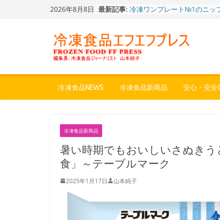
Skip
2026年8月8日
最新記事:
冷凍ワンプレート№1のニッ
to
から新ブランド『ニップン、
content
ん。』～”おいしさ”をアピー
餃子キャラ”ぎょざ・ぎょざお”
ストアで作者にご挨拶、新作
うこ～こ～”を知る
「CHEESE WONDER」5周
定さわやかフレーバー「CHEE
WONDER YELLOW」復刻発
冷凍食品NEWS
冷凍食品新商品
安心・安全Q
今まで無かった大盛！水から
ジ♪ふわもちめん！！「冷凍
どん兵衛 大盛 きつねうど
「同 肉うどん」
冷凍食品新商品
〈全国チャーハン調査2026
りお米メニュー人気1位はチ
暑い時期でもおいしいさぬきう
～ニチレイフーズ調べ
食」～テーブルマーク
2025年1月17日
山本純子