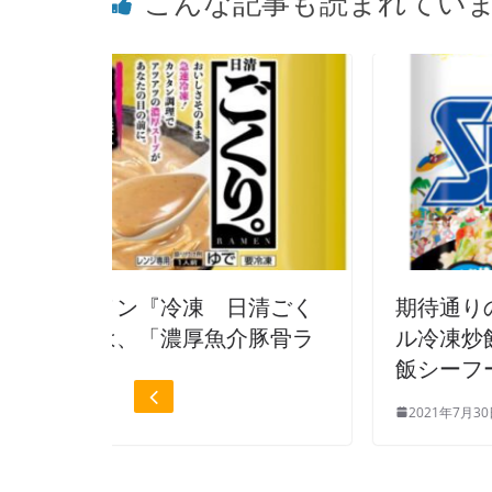
こんな記事も読まれてい
 日清ごく
期待通りの新発売♪ 「カップ
魚介豚骨ラ
ル冷凍炒飯」シリーズ第3弾 
飯シーフード！！
2021年7月30日