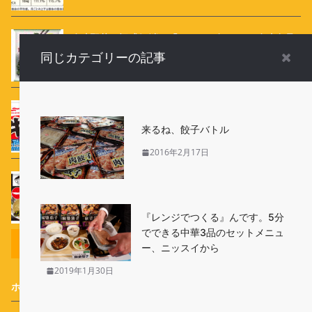
冷凍野菜も疑惑解消？「マツコの知らない冷凍食品
の世界」以降売れている
同じカテゴリーの記事
待望のお弁当商品を限定復活、牛カルビマヨネーズ
→「牛カルビマヨ」、肉巻きポテト→「ポテト肉巻
来るね、餃子バトル
き」
2016年2月17日
ついに新登場！ キンレイ「お水がいらない 天下
一品」 5月13日発売
『レンジでつくる』んです。5分
でできる中華3品のセットメニュ
リンク
ー、ニッスイから
2019年1月30日
ホーム