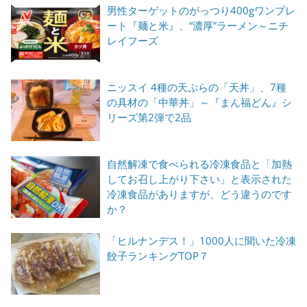
男性ターゲットのがっつり400gワンプレ
ート『麺と米』、“濃厚”ラーメン～ニチ
レイフーズ
ニッスイ 4種の天ぷらの「天丼」、7種
の具材の「中華丼」～『まん福どん』シ
リーズ第2弾で2品
自然解凍で食べられる冷凍食品と「加熱
してお召し上がり下さい」と表示された
冷凍食品がありますが、どう違うのです
か？
「ヒルナンデス！」1000人に聞いた冷凍
餃子ランキングTOP７