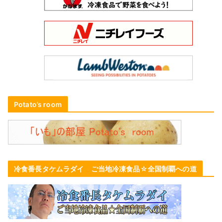
Potato’s room
冷食番長タケムラダイ ご当地冷凍食品☆全国制覇への道