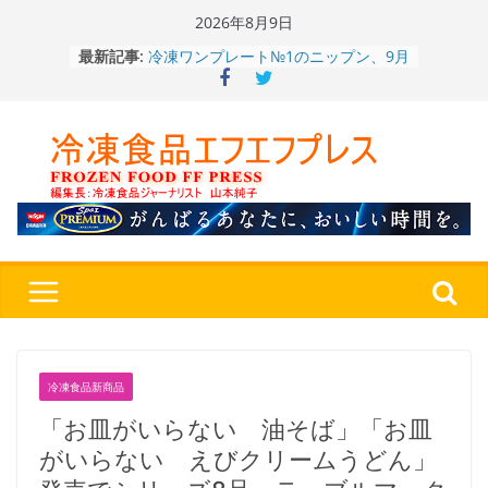
Skip
2026年8月9日
to
冷凍ワンプレート№1のニップン、9月
最新記事:
content
から新ブランド『ニップン、彩りごは
ん。』～”おいしさ”をアピール
餃子キャラ”ぎょざ・ぎょざお”POPUP
ストアで作者にご挨拶、新作”れいと
うこ～こ～”を知る
「CHEESE WONDER」5周年～夏に限
定さわやかフレーバー「CHEESE
WONDER YELLOW」復刻発売中
今まで無かった大盛！水から簡単レン
ジ♪ふわもちめん！！「冷凍 日清の
どん兵衛 大盛 きつねうどん」
「同 肉うどん」
〈全国チャーハン調査2026〉やっぱ
りお米メニュー人気1位はチャーハン
～ニチレイフーズ調べ
冷凍食品新商品
「お皿がいらない 油そば」「お皿
がいらない えびクリームうどん」