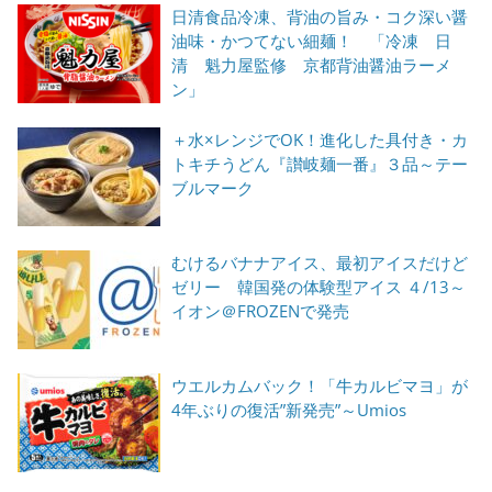
日清食品冷凍、背油の旨み・コク深い醤
油味・かつてない細麺！ 「冷凍 日
清 魁力屋監修 京都背油醤油ラーメ
ン」
＋水×レンジでOK！進化した具付き・カ
トキチうどん『讃岐麺一番』３品～テー
ブルマーク
むけるバナナアイス、最初アイスだけど
ゼリー 韓国発の体験型アイス ４/13～
イオン＠FROZENで発売
ウエルカムバック！「牛カルビマヨ」が
4年ぶりの復活”新発売”～Umios