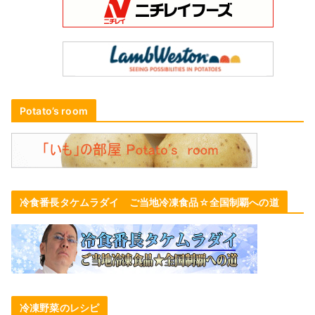
Potato’s room
冷食番長タケムラダイ ご当地冷凍食品☆全国制覇への道
冷凍野菜のレシピ