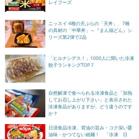
レイフーズ
ニッスイ 4種の天ぷらの「天丼」、7種
の具材の「中華丼」～『まん福どん』シ
リーズ第2弾で2品
「ヒルナンデス！」1000人に聞いた冷凍
餃子ランキングTOP７
自然解凍で食べられる冷凍食品と「加熱
してお召し上がり下さい」と表示された
冷凍食品がありますが、どう違うのです
か？
日清食品冷凍、背油の旨み・コク深い醤
油味・かつてない細麺！ 「冷凍 日