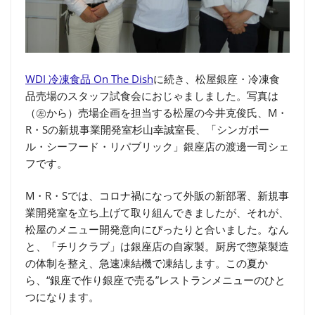
WDI 冷凍食品 On The Dish
に続き、松屋銀座・冷凍食
品売場のスタッフ試食会におじゃましました。写真は
（㊧から）売場企画を担当する松屋の今井克俊氏、M・
R・Sの新規事業開発室杉山幸誠室長、「シンガポー
ル・シーフード・リパブリック」銀座店の渡邊一司シェ
フです。
M・R・Sでは、コロナ禍になって外販の新部署、新規事
業開発室を立ち上げて取り組んできましたが、それが、
松屋のメニュー開発意向にぴったりと合いました。なん
と、「チリクラブ」は銀座店の自家製。厨房で惣菜製造
の体制を整え、急速凍結機で凍結します。この夏か
ら、“銀座で作り銀座で売る”レストランメニューのひと
つになります。