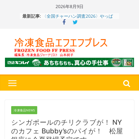
Skip
2026年8月9日
to
〈全国チャーハン調査2026〉やっぱ
最新記事:
content
りお米メニュー人気1位はチャーハン
～ニチレイフーズ調べ
冷凍ワンプレート№1のニップン、9月
から新ブランド『ニップン、彩りごは
ん。』～”おいしさ”をアピール
餃子キャラ”ぎょざ・ぎょざお”POPUP
ストアで作者にご挨拶、新作”れいと
うこ～こ～”を知る
「CHEESE WONDER」5周年～夏に限
定さわやかフレーバー「CHEESE
WONDER YELLOW」復刻発売中
神楽茶屋『牛ホルモン炒め』（大分
県）：冷食番長タケムラダイ 〜ご当
地冷凍食品☆全国制覇への道～
第７
４歩
冷凍食品NEWS
シンガポールのチリクラブが！ NY
のカフェ Bubby’sのパイが！ 松屋