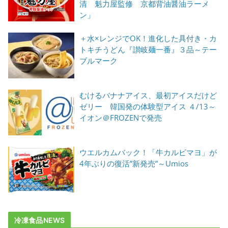
清 魁力屋監修 京都背油醤油ラーメ
ン」
＋水×レンジでOK！進化した具付き・カ
トキチうどん『讃岐麺一番』３品～テー
ブルマーク
むけるバナナアイス、最初アイスだけど
ゼリー 韓国発の体験型アイス ４/13～
イオン＠FROZENで発売
ウエルカムバック！「牛カルビマヨ」が
4年ぶりの復活”新発売”～Umios
冷凍食品NEWS