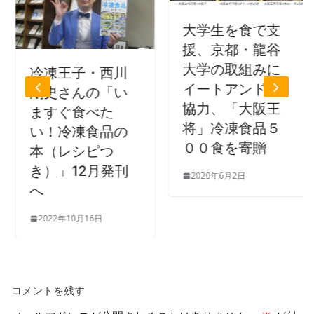
大学生を食で支
援、京都・龍谷
大学の取組みに
冷凍王子・西川
イートアンドが
剛史さんの「い
協力、「大阪王
ますぐ食べた
将」冷凍食品５
い！冷凍食品の
００食を寄贈
本（レシピつ
き）」12月発刊
2020年6月2日
へ
2022年10月16日
コメントを残す