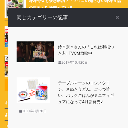
冷凍野菜も疑惑解消？「マツコの知らない冷凍食品
の世界」以降売れている
同じカテゴリーの記事
待望のお弁当商品を限定復活、牛カルビマヨネーズ
→「牛カルビマヨ」、肉巻きポテト→「ポテト肉巻
き」
鈴木奈々さんの「これは羽根つ
き♪」TVCM放映中
ついに新登場！ キンレイ「お水がいらない 天下
2017年10月20日
一品」 5月13日発売
テーブルマークのコシノツヨ
リンク
シ、さぬきうどん、ごっつ旨
い、パックごはんがミニフィギ
ュアになって4月新発売♪
ホーム
2021年3月26日
よくあるご質問（FAQ）
サイトポリシー