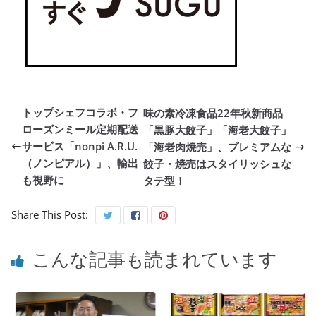
トップシェフコラボ・フ
味の素冷凍食品22年秋新商品
ローズンミール定期配送
「黒豚大餃子」「海老大餃子」
サービス「nonpi A.R.U.
「海老肉焼売」、プレミアムな
（ノンピアル）」、輸出
餃子・焼売はスタイリッシュな
も視野に
タテ型！
Share This Post:
こんな記事も読まれています