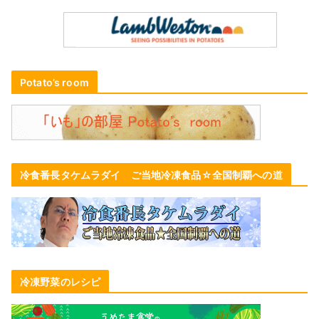
Potato’s room
冷食番長タケムラダイ ご当地冷凍食品☆全国制覇への道
冷凍野菜のレシピ