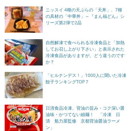
ニッスイ 4種の天ぷらの「天丼」、7種
の具材の「中華丼」～『まん福どん』シ
リーズ第2弾で2品
自然解凍で食べられる冷凍食品と「加熱
してお召し上がり下さい」と表示された
冷凍食品がありますが、どう違うのです
か？
「ヒルナンデス！」1000人に聞いた冷凍
餃子ランキングTOP７
日清食品冷凍、背油の旨み・コク深い醤
油味・かつてない細麺！ 「冷凍 日
清 魁力屋監修 京都背油醤油ラーメ
ン」