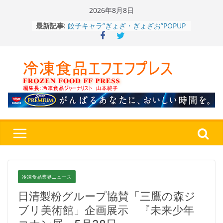
Skip
2026年8月8日
to
餃子キャラ”ぎょざ・ぎょざお”POPUP
最新記事:
content
ストアで作者にご挨拶、新作”れいと
うこ～こ～”を知る
「CHEESE WONDER」5周年～夏に限
定さわやかフレーバー「CHEESE
WONDER YELLOW」復刻発売中
今まで無かった大盛！水から簡単レン
ジ♪ふわもちめん！！「冷凍 日清の
どん兵衛 大盛 きつねうどん」
「同 肉うどん」
日清食品冷凍、背油の旨み・コク深い
醤油味・かつてない細麺！ 「冷凍
日清 魁力屋監修 京都背油醤油ラー
メン」
冷凍ワンプレート№1のニップン、9月
から新ブランド『ニップン、彩りごは
冷凍食品業界ニュース
ん。』～”おいしさ”をアピール
日清製粉グループ協賛「三鷹の森ジ
ブリ美術館」企画展示 『未来少年