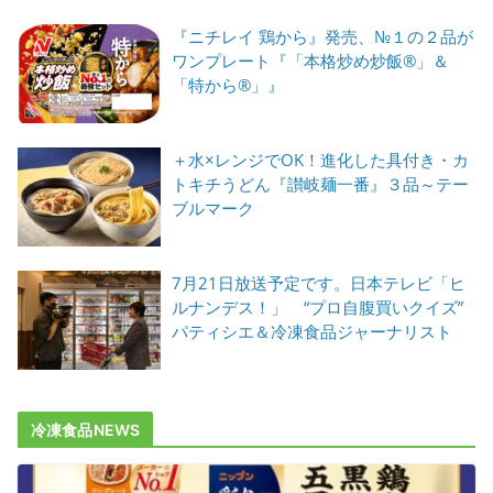
『ニチレイ 鶏から』発売、№１の２品が
ワンプレート『「本格炒め炒飯®」＆
「特から®」』
＋水×レンジでOK！進化した具付き・カ
トキチうどん『讃岐麺一番』３品～テー
ブルマーク
7月21日放送予定です。日本テレビ「ヒ
ルナンデス！」 “プロ自腹買いクイズ”
パティシエ＆冷凍食品ジャーナリスト
冷凍食品NEWS