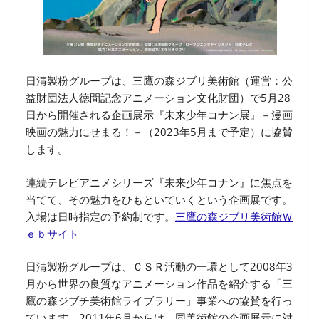
日清製粉グループは、三鷹の森ジブリ美術館（運営：公
益財団法人徳間記念アニメーション文化財団）で5月28
日から開催される企画展示『未来少年コナン展』－漫画
映画の魅力にせまる！－（2023年5月まで予定）に協賛
します。
連続テレビアニメシリーズ『未来少年コナン』に焦点を
当てて、その魅力をひもといていくという企画展です。
入場は日時指定の予約制です。
三鷹の森ジブリ美術館Ｗ
ｅｂサイト
日清製粉グループは、ＣＳＲ活動の一環として2008年3
月から世界の良質なアニメーション作品を紹介する「三
鷹の森ジブチ美術館ライブラリー」事業への協賛を行っ
ています。2011年6月からは、同美術館の企画展示に対