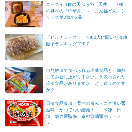
ニッスイ 4種の天ぷらの「天丼」、7種
の具材の「中華丼」～『まん福どん』シ
リーズ第2弾で2品
「ヒルナンデス！」1000人に聞いた冷凍
餃子ランキングTOP７
自然解凍で食べられる冷凍食品と「加熱
してお召し上がり下さい」と表示された
冷凍食品がありますが、どう違うのです
か？
日清食品冷凍、背油の旨み・コク深い醤
油味・かつてない細麺！ 「冷凍 日
清 魁力屋監修 京都背油醤油ラーメ
ン」