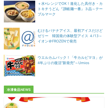
＋水×レンジでOK！進化した具付き・カ
トキチうどん『讃岐麺一番』３品～テー
ブルマーク
むけるバナナアイス、最初アイスだけど
ゼリー 韓国発の体験型アイス ４/13～
イオン＠FROZENで発売
ウエルカムバック！「牛カルビマヨ」が
4年ぶりの復活”新発売”～Umios
冷凍食品NEWS