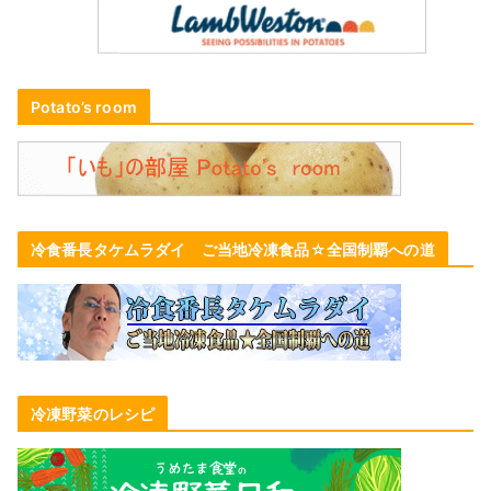
Potato’s room
冷食番長タケムラダイ ご当地冷凍食品☆全国制覇への道
冷凍野菜のレシピ