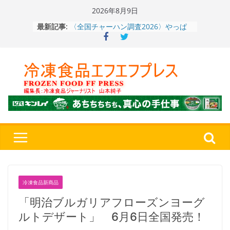
Skip
2026年8月9日
to
〈全国チャーハン調査2026〉やっぱ
最新記事:
content
りお米メニュー人気1位はチャーハン
～ニチレイフーズ調べ
冷凍ワンプレート№1のニップン、9月
から新ブランド『ニップン、彩りごは
ん。』～”おいしさ”をアピール
餃子キャラ”ぎょざ・ぎょざお”POPUP
ストアで作者にご挨拶、新作”れいと
うこ～こ～”を知る
「CHEESE WONDER」5周年～夏に限
定さわやかフレーバー「CHEESE
WONDER YELLOW」復刻発売中
神楽茶屋『牛ホルモン炒め』（大分
県）：冷食番長タケムラダイ 〜ご当
地冷凍食品☆全国制覇への道～
第７
４歩
冷凍食品新商品
「明治ブルガリアフローズンヨーグ
ルトデザート」 6月6日全国発売！