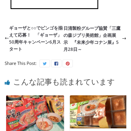
ギョーザと○○でビンゴを揃
日清製粉グループ協賛「三鷹
えて応募！ 「ギョーザ」
の森ジブリ美術館」企画展
50周年キャンペーン6月ス
示 『未来少年コナン展』5
タート
月28日～
Share This Post:
こんな記事も読まれています