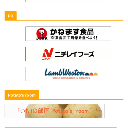
PR
Potato’s room