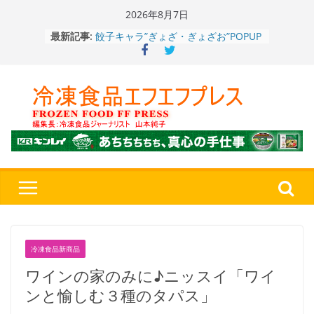
Skip
2026年8月7日
to
最新記事:
餃子キャラ”ぎょざ・ぎょざお”POPUP
content
ストアで作者にご挨拶、新作”れいと
うこ～こ～”を知る
「CHEESE WONDER」5周年～夏に限
定さわやかフレーバー「CHEESE
WONDER YELLOW」復刻発売中
今まで無かった大盛！水から簡単レン
ジ♪ふわもちめん！！「冷凍 日清の
どん兵衛 大盛 きつねうどん」
「同 肉うどん」
日清食品冷凍、背油の旨み・コク深い
醤油味・かつてない細麺！ 「冷凍
日清 魁力屋監修 京都背油醤油ラー
メン」
冷凍ワンプレート№1のニップン、9月
から新ブランド『ニップン、彩りごは
冷凍食品新商品
ん。』～”おいしさ”をアピール
ワインの家のみに♪ニッスイ「ワイ
ンと愉しむ３種のタパス」