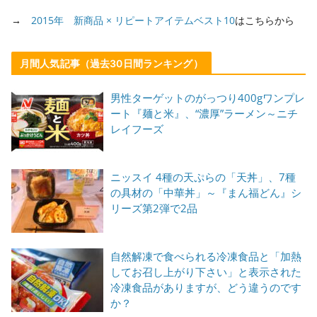
→
2015年 新商品 × リピートアイテムベスト10
はこちらから
月間人気記事（過去30日間ランキング）
男性ターゲットのがっつり400gワンプレ
ート『麺と米』、“濃厚”ラーメン～ニチ
レイフーズ
ニッスイ 4種の天ぷらの「天丼」、7種
の具材の「中華丼」～『まん福どん』シ
リーズ第2弾で2品
自然解凍で食べられる冷凍食品と「加熱
してお召し上がり下さい」と表示された
冷凍食品がありますが、どう違うのです
か？