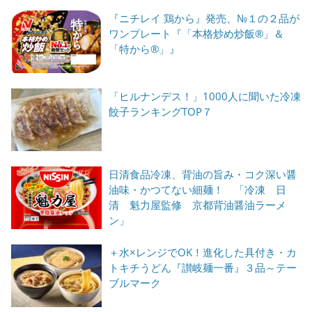
『ニチレイ 鶏から』発売、№１の２品が
ワンプレート『「本格炒め炒飯®」＆
「特から®」』
「ヒルナンデス！」1000人に聞いた冷凍
餃子ランキングTOP７
日清食品冷凍、背油の旨み・コク深い醤
油味・かつてない細麺！ 「冷凍 日
清 魁力屋監修 京都背油醤油ラーメ
ン」
＋水×レンジでOK！進化した具付き・カ
トキチうどん『讃岐麺一番』３品～テー
ブルマーク