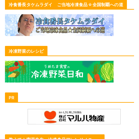
冷食番長タケムラダイ ご当地冷凍食品☆全国制覇への道
冷凍野菜のレシピ
PR