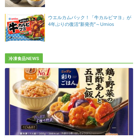
ウエルカムバック！「牛カルビマヨ」が
4年ぶりの復活”新発売”～Umios
冷凍食品NEWS