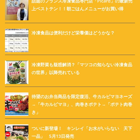
話題のフランス冷凍食品専門店「Picard」の最新売
上ベストテン！！朝ごはんメニューがお買い得
冷凍食品は便利だけど栄養価はどうかな？
冷凍野菜も疑惑解消？「マツコの知らない冷凍食品
の世界」以降売れている
待望のお弁当商品を限定復活、牛カルビマヨネーズ
→「牛カルビマヨ」、肉巻きポテト→「ポテト肉巻
き」
ついに新登場！ キンレイ「お水がいらない 天下
一品」 5月13日発売