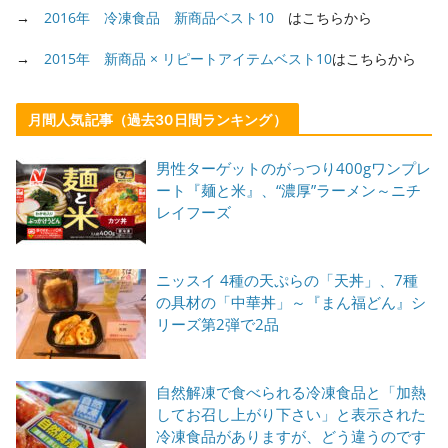
→
2016年 冷凍食品 新商品ベスト10
はこちらから
→
2015年 新商品 × リピートアイテムベスト10
はこちらから
月間人気記事（過去30日間ランキング）
男性ターゲットのがっつり400gワンプレ
ート『麺と米』、“濃厚”ラーメン～ニチ
レイフーズ
ニッスイ 4種の天ぷらの「天丼」、7種
の具材の「中華丼」～『まん福どん』シ
リーズ第2弾で2品
自然解凍で食べられる冷凍食品と「加熱
してお召し上がり下さい」と表示された
冷凍食品がありますが、どう違うのです