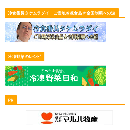
冷食番長タケムラダイ ご当地冷凍食品☆全国制覇への道
冷凍野菜のレシピ
PR