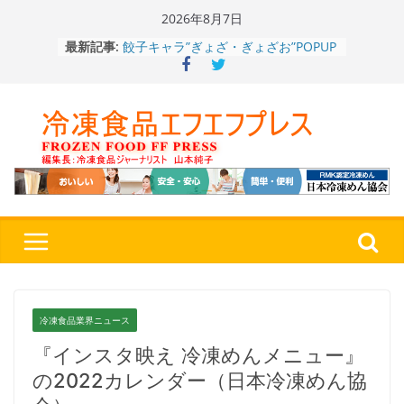
Skip
2026年8月7日
餃子キャラ”ぎょざ・ぎょざお”POPUP
to
最新記事:
ストアで作者にご挨拶、新作”れいと
content
うこ～こ～”を知る
「CHEESE WONDER」5周年～夏に限
定さわやかフレーバー「CHEESE
WONDER YELLOW」復刻発売中
今まで無かった大盛！水から簡単レン
ジ♪ふわもちめん！！「冷凍 日清の
どん兵衛 大盛 きつねうどん」
「同 肉うどん」
日清食品冷凍、背油の旨み・コク深い
醤油味・かつてない細麺！ 「冷凍
日清 魁力屋監修 京都背油醤油ラー
メン」
冷凍ワンプレート№1のニップン、9月
から新ブランド『ニップン、彩りごは
ん。』～”おいしさ”をアピール
冷凍食品業界ニュース
『インスタ映え 冷凍めんメニュー』
の2022カレンダー（日本冷凍めん協