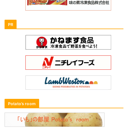
PR
Potato’s room