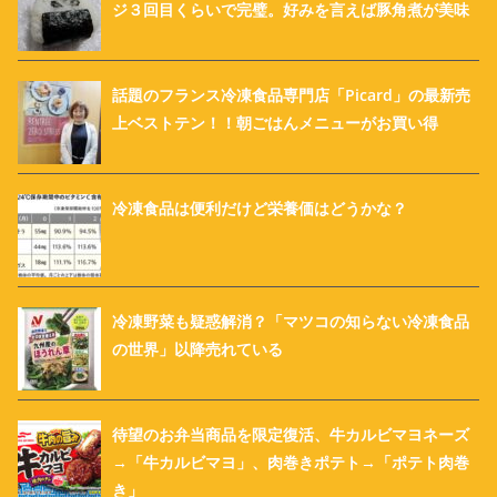
ジ３回目くらいで完璧。好みを言えば豚角煮が美味
話題のフランス冷凍食品専門店「Picard」の最新売
上ベストテン！！朝ごはんメニューがお買い得
冷凍食品は便利だけど栄養価はどうかな？
冷凍野菜も疑惑解消？「マツコの知らない冷凍食品
の世界」以降売れている
待望のお弁当商品を限定復活、牛カルビマヨネーズ
→「牛カルビマヨ」、肉巻きポテト→「ポテト肉巻
き」