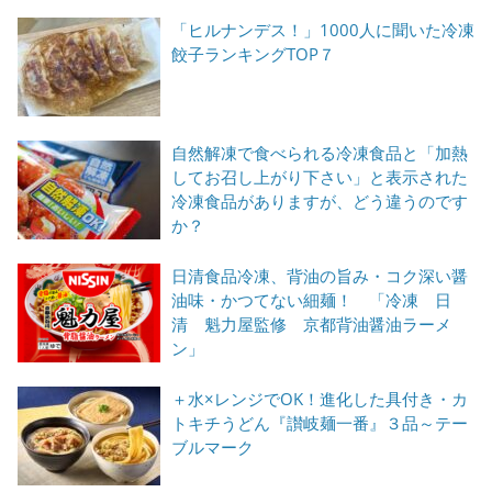
「ヒルナンデス！」1000人に聞いた冷凍
餃子ランキングTOP７
自然解凍で食べられる冷凍食品と「加熱
してお召し上がり下さい」と表示された
冷凍食品がありますが、どう違うのです
か？
日清食品冷凍、背油の旨み・コク深い醤
油味・かつてない細麺！ 「冷凍 日
清 魁力屋監修 京都背油醤油ラーメ
ン」
＋水×レンジでOK！進化した具付き・カ
トキチうどん『讃岐麺一番』３品～テー
ブルマーク