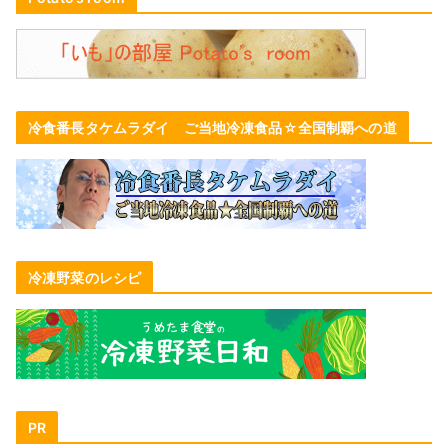
冷食番長タケムラダイ ご当地冷凍食品☆全国制覇への道
冷凍野菜のレシピ
PR