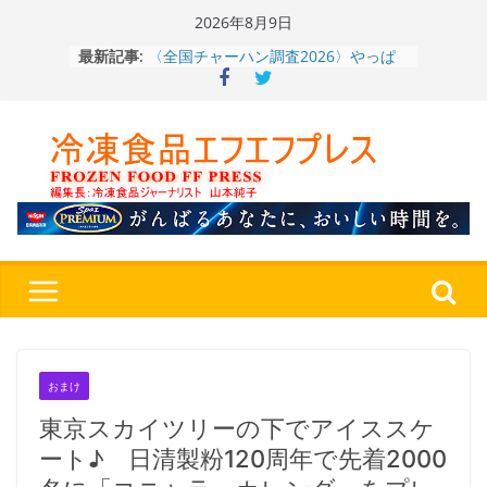
Skip
2026年8月9日
〈全国チャーハン調査2026〉やっぱ
to
最新記事:
りお米メニュー人気1位はチャーハン
content
～ニチレイフーズ調べ
冷凍ワンプレート№1のニップン、9月
から新ブランド『ニップン、彩りごは
ん。』～”おいしさ”をアピール
餃子キャラ”ぎょざ・ぎょざお”POPUP
ストアで作者にご挨拶、新作”れいと
うこ～こ～”を知る
「CHEESE WONDER」5周年～夏に限
定さわやかフレーバー「CHEESE
WONDER YELLOW」復刻発売中
神楽茶屋『牛ホルモン炒め』（大分
県）：冷食番長タケムラダイ 〜ご当
地冷凍食品☆全国制覇への道～
第７
４歩
おまけ
東京スカイツリーの下でアイススケ
ート♪ 日清製粉120周年で先着2000