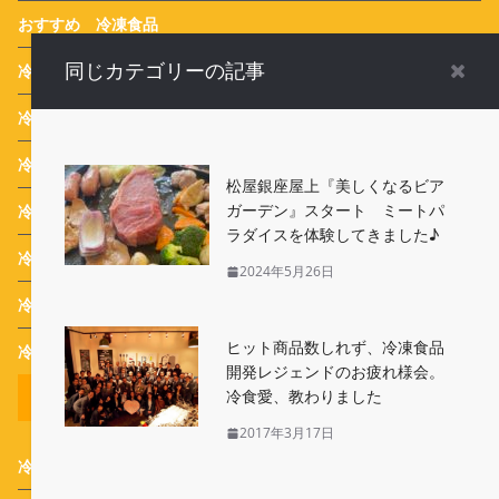
おすすめ 冷凍食品
同じカテゴリーの記事
冷凍食品お弁当
冷凍食品活用レシピ
冷凍食品新商品
松屋銀座屋上『美しくなるビア
ガーデン』スタート ミートパ
冷凍食品の歴史
ラダイスを体験してきました♪
冷凍食品ごはん
2024年5月26日
冷凍食品News
ヒット商品数しれず、冷凍食品
冷凍食品Event
開発レジェンドのお疲れ様会。
全てのカテゴリー
冷食愛、教わりました
2017年3月17日
冷凍食品関連ニュース
(18)