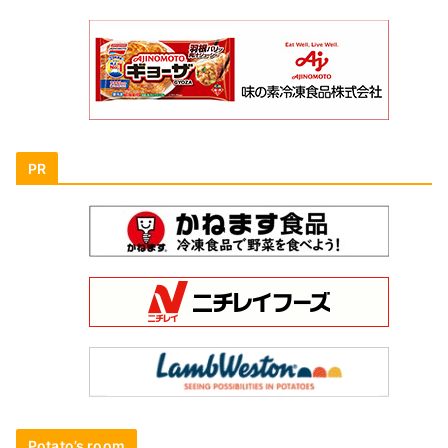
PR
Potato’s room