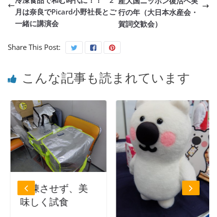
産大国ニッポン復活へ実
月は奈良でPicard小野社長とご
行の年（大日本水産会・
一緒に講演会
賀詞交歓会）
Share This Post:
こんな記事も読まれています
解凍させず、美
味しく試食