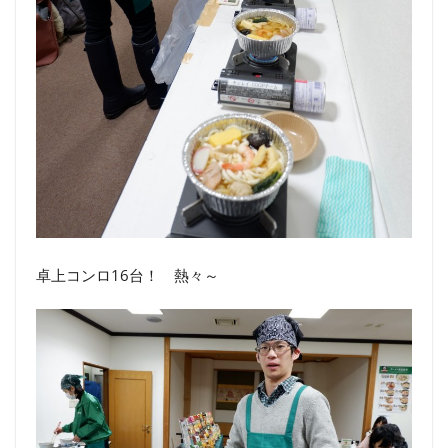
卓上コンロ16台！ 熱々～