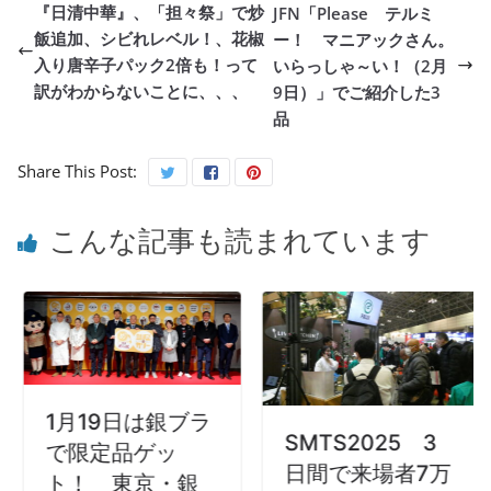
『日清中華』、「担々祭」で炒
JFN「Please テルミ
飯追加、シビれレベル！、花椒
ー！ マニアックさん。
入り唐辛子パック2倍も！って
いらっしゃ～い！（2月
訳がわからないことに、、、
9日）」でご紹介した3
品
Share This Post:
こんな記事も読まれています
月19日は銀ブラ
SMTS2025 3
限定品ゲッ
フロ
日間で来場者7万
！ 東京・銀