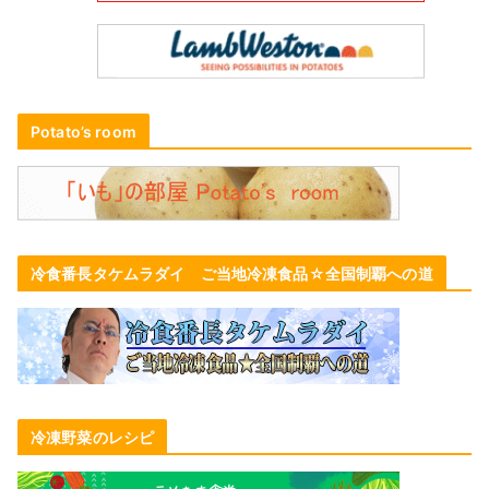
Potato’s room
冷食番長タケムラダイ ご当地冷凍食品☆全国制覇への道
冷凍野菜のレシピ