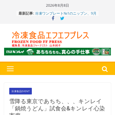
Skip
2026年8月8日
to
最新記事:
餃子キャラ”ぎょざ・ぎょざお”POPUP
content
ストアで作者にご挨拶、新作”れいと
うこ～こ～”を知る
「CHEESE WONDER」5周年～夏に限
定さわやかフレーバー「CHEESE
WONDER YELLOW」復刻発売中
今まで無かった大盛！水から簡単レン
ジ♪ふわもちめん！！「冷凍 日清の
どん兵衛 大盛 きつねうどん」
「同 肉うどん」
〈全国チャーハン調査2026〉やっぱ
りお米メニュー人気1位はチャーハン
～ニチレイフーズ調べ
冷凍ワンプレート№1のニップン、9月
から新ブランド『ニップン、彩りごは
ん。』～”おいしさ”をアピール
冷凍食品EVENT
雪降る東京であちち、、、キンレイ
「鍋焼うどん」試食会&キンレイ心染