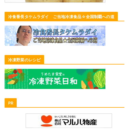
冷食番長タケムラダイ ご当地冷凍食品☆全国制覇への道
冷凍野菜のレシピ
PR