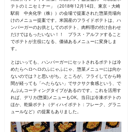
テトのミニセミナー」（2018年12月14日、東京・大崎
駅前 中央化学（株））の会場で提案された惣菜売場向
けのメニュー提案です。米国産のフライドポテトは、ハ
ンバーガーのお供としてのポテト、肉料理の付け合わせ
だけではもったいない！！ プラス・アルファすること
でポテトが主役になる、価値あるメニューに変身しま
す。
とはいっても、ハンバーガーにセットされるポテトは冷
めたらヘロヘロのふにゃふにゃ、惣菜メニューには向か
ないのでは？と思いがち。ところが、フライしてから時
間が経っても「へたらない」でサクサク食感という、で
んぷんコーティングタイプがあるのです。これを活用す
れば、デリカ(惣菜)メニューもOK。当日は冷凍ポテトの
ほか、乾燥ポテト（ディハイポテト：フレーク、グラニ
ュールなど）の提案もありました。