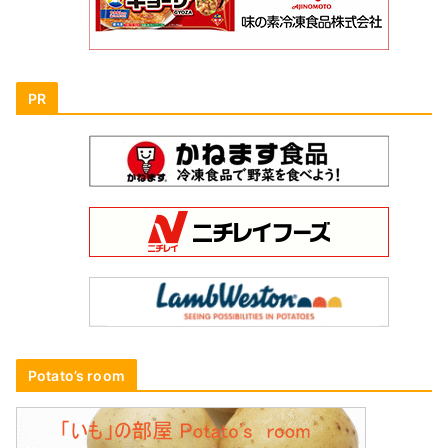
PR
Potato’s room