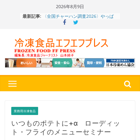
Skip
2026年8月9日
to
〈全国チャーハン調査2026〉やっぱ
最新記事:
content
りお米メニュー人気1位はチャーハン
～ニチレイフーズ調べ
冷凍ワンプレート№1のニップン、9月
から新ブランド『ニップン、彩りごは
ん。』～”おいしさ”をアピール
餃子キャラ”ぎょざ・ぎょざお”POPUP
ストアで作者にご挨拶、新作”れいと
うこ～こ～”を知る
「CHEESE WONDER」5周年～夏に限
定さわやかフレーバー「CHEESE
WONDER YELLOW」復刻発売中
神楽茶屋『牛ホルモン炒め』（大分
県）：冷食番長タケムラダイ 〜ご当
地冷凍食品☆全国制覇への道～
第７
４歩
業務用冷凍食品
いつものポテトに+α ローディッ
ト・フライのメニューセミナー