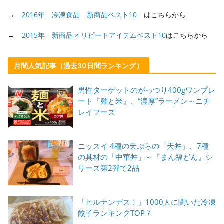
→
2016年 冷凍食品 新商品ベスト10
はこちらから
→
2015年 新商品 × リピートアイテムベスト10
はこちらから
月間人気記事（過去30日間ランキング）
男性ターゲットのがっつり400gワンプレ
ート『麺と米』、“濃厚”ラーメン～ニチ
レイフーズ
ニッスイ 4種の天ぷらの「天丼」、7種
の具材の「中華丼」～『まん福どん』シ
リーズ第2弾で2品
「ヒルナンデス！」1000人に聞いた冷凍
餃子ランキングTOP７