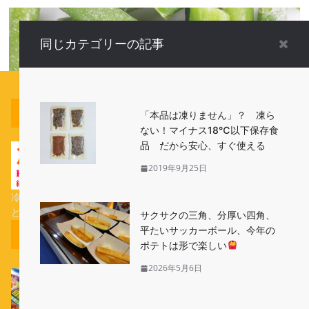
同じカテゴリーの記事
About Us
「本品は凍りません」？ 凍ら
ない！マイナス18℃以下保存食
品 だから安心、すぐ使える
2019年9月25日
冷凍食品の新商品や、冷食関連のイベント、冷凍食品の活用法な
ど、様々な冷凍食品の情報をお届けします。
サクサクの三角、分厚い四角、
平たいサッカーボール、今年の
人気記事ランキング（全期間）
ポテトは形で楽しい
2026年5月6日
自然解凍で食べられる冷凍食品と「加熱してお召し
上がり下さい」と表示された冷凍食品があります