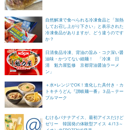
自然解凍で食べられる冷凍食品と「加熱
してお召し上がり下さい」と表示された
冷凍食品がありますが、どう違うのです
か？
日清食品冷凍、背油の旨み・コク深い醤
油味・かつてない細麺！ 「冷凍 日
清 魁力屋監修 京都背油醤油ラーメ
ン」
＋水×レンジでOK！進化した具付き・カ
トキチうどん『讃岐麺一番』３品～テー
ブルマーク
むけるバナナアイス、最初アイスだけど
ゼリー 韓国発の体験型アイス ４/13～