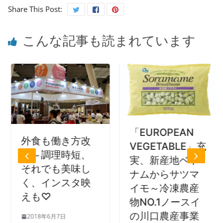
Share This Post:
こんな記事も読まれています
「EUROPEAN
外食も働き方改
VEGETABLE」充
革～調理時短、
実、新産地ベト
それでも美味し
ナムからサツマ
く、インスタ映
イモ～冷凍農産
えも♡
物NO.1ノースイ
の川口農産事業
2018年6月7日