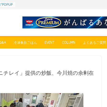
POPUP
”れいと
年～夏に限
SE
売中
簡単レン
 日清の
ん」
&A
冷凍食品ごはん
EVENT
COLUMN
よくあるご質問
コク深い
 「冷凍
醤油ラー
プン、9月
ニチレイ」提供の炒飯、今川焼の余剰在
彩りごは
ル