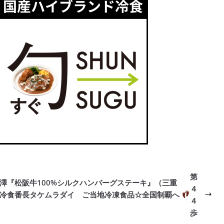
第
澤『松阪牛100%シルクハンバーグステーキ』（三重
４
冷食番長タケムラダイ ご当地冷凍食品☆全国制覇へ
４
歩