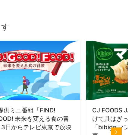
ます
CJ FOODS JAPAN、水・油無しで焼
冒
けて具はぎっしり 1個30ｇの
映
「bibigo マンドゥ餃子」3月1日新発