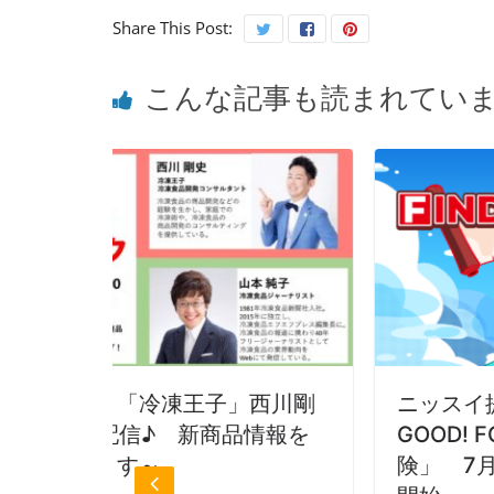
Share This Post:
こんな記事も読まれてい
」西川剛
ニッスイ提供ミニ番組「FIND!
品情報を
GOOD! FOOD! 未来を変える食の
険」 7月3日からテレビ東京で放