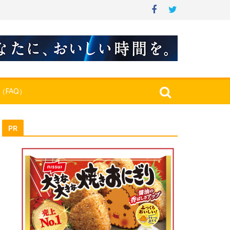
（FAQ）
PR