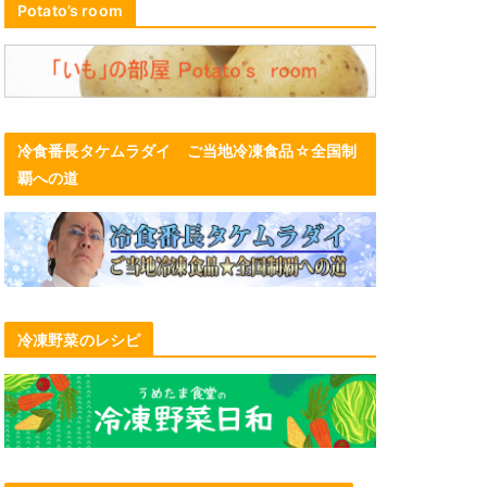
Potato’s room
冷食番長タケムラダイ ご当地冷凍食品☆全国制
覇への道
冷凍野菜のレシピ