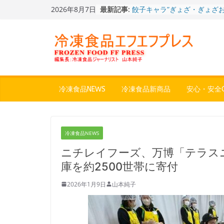
Skip
2026年8月7日
最新記事:
餃子キャラ”ぎょざ・ぎょざお”
to
ストアで作者にご挨拶、新作
content
うこ～こ～”を知る
「CHEESE WONDER」5周
定さわやかフレーバー「CHEE
WONDER YELLOW」復刻発
今まで無かった大盛！水から
ジ♪ふわもちめん！！「冷凍
どん兵衛 大盛 きつねうど
冷凍食品NEWS
冷凍食品新商品
安心・安全Q
「同 肉うどん」
日清食品冷凍、背油の旨み・
醤油味・かつてない細麺！
日清 魁力屋監修 京都背油
冷凍食品NEWS
メン」
冷凍ワンプレート№1のニッ
ニチレイフーズ、万博「テラス
から新ブランド『ニップン、
庫を約2500世帯に寄付
ん。』～”おいしさ”をアピー
2026年1月9日
山本純子