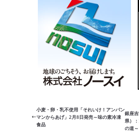
小麦・卵・乳不使用「それいけ！アンパン
銀座吉
マンからあげ」2月8日発売～味の素冷凍
県）：
食品
の道～