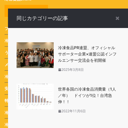
全てのカテゴリー
同じカテゴリーの記事
フードサービス
(1)
冷食番長タケムラダイ ご当地冷凍食品☆全国制覇への道
(73)
冷凍食品PR連盟、オフィシャル
うめたま食堂の冷凍野菜日和
(7)
サポーター企業×連盟公認インフ
ルエンサー交流会を初開催
メディア
(479)
2025年3月8日
冷凍食品 ブランド紹介
(4)
安心・安全Q&A
(16)
世界各国の冷凍食品消費量（1人
／年） ドイツが1位！台湾急
特集
(22)
伸！！
2022年11月6日
冷凍食品道場 入門編
(10)
冷凍食品関連ニュース
(18)