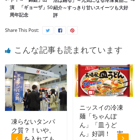
活は踊る」～元気になる冷凍食品ご
演 「ギョーザ」50
紹介～すっきり甘いスイーツも大好
周年記念
評
Share This Post:
こんな記事も読まれています
ニッスイの冷凍
麺「ちゃんぽ
凍らないタンパ
ん」「皿うど
ク質？！いや、
ん」好調！ 実
それを入れても