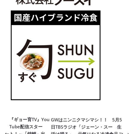
『ギョー育TV』You
GWはニンニクマシマシ！！ 5月5
Tube配信スター
日TBSラジオ「ジェーン・スー 生
ト！～「錦鯉」出