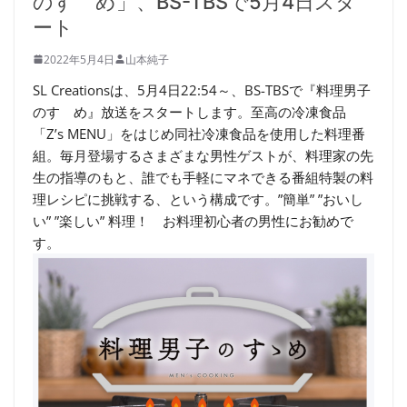
のすゝめ」、BS-TBSで5月4日スタ
ート
2022年5月4日
山本純子
SL Creationsは、5月4日22:54～、BS-TBSで『料理男子
のすゝめ』放送をスタートします。至高の冷凍食品
「Z’s MENU」をはじめ同社冷凍食品を使用した料理番
組。毎月登場するさまざまな男性ゲストが、料理家の先
生の指導のもと、誰でも手軽にマネできる番組特製の料
理レシピに挑戦する、という構成です。”簡単” ”おいし
い” ”楽しい” 料理！ お料理初心者の男性にお勧めで
す。