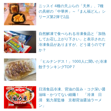
ニッスイ 4種の天ぷらの「天丼」、7種
の具材の「中華丼」～『まん福どん』シ
リーズ第2弾で2品
自然解凍で食べられる冷凍食品と「加熱
してお召し上がり下さい」と表示された
冷凍食品がありますが、どう違うのです
か？
「ヒルナンデス！」1000人に聞いた冷凍
餃子ランキングTOP７
日清食品冷凍、背油の旨み・コク深い醤
油味・かつてない細麺！ 「冷凍 日
清 魁力屋監修 京都背油醤油ラーメ
ン」