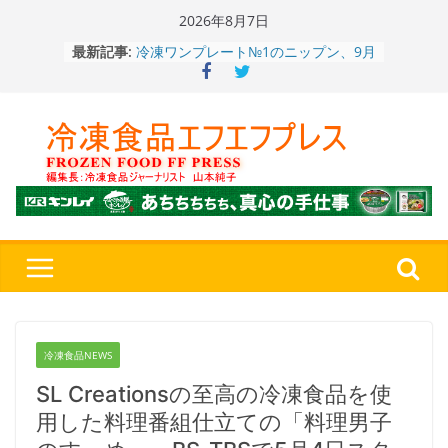
Skip
2026年8月7日
冷凍ワンプレート№1のニップン、9月
to
最新記事:
から新ブランド『ニップン、彩りごは
content
ん。』～”おいしさ”をアピール
餃子キャラ”ぎょざ・ぎょざお”POPUP
ストアで作者にご挨拶、新作”れいと
うこ～こ～”を知る
「CHEESE WONDER」5周年～夏に限
定さわやかフレーバー「CHEESE
WONDER YELLOW」復刻発売中
今まで無かった大盛！水から簡単レン
ジ♪ふわもちめん！！「冷凍 日清の
どん兵衛 大盛 きつねうどん」
「同 肉うどん」
日清食品冷凍、背油の旨み・コク深い
醤油味・かつてない細麺！ 「冷凍
日清 魁力屋監修 京都背油醤油ラー
メン」
冷凍食品NEWS
SL Creationsの至高の冷凍食品を使
用した料理番組仕立ての「料理男子