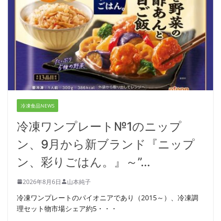
冷凍食品NEWS
冷凍ワンプレート№1のニップ
ン、9月から新ブランド『ニップ
ン、彩りごはん。』～”…
2026年8月6日
山本純子
冷凍ワンプレートのパイオニアであり（2015～）、冷凍調
理セット物市場シェア約5・・・