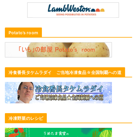
Potato’s room
冷食番長タケムラダイ ご当地冷凍食品☆全国制覇への道
冷凍野菜のレシピ