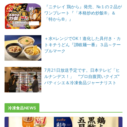
『ニチレイ 鶏から』発売、№１の２品が
ワンプレート『「本格炒め炒飯®」＆
「特から®」』
＋水×レンジでOK！進化した具付き・カ
トキチうどん『讃岐麺一番』３品～テー
ブルマーク
7月21日放送予定です。日本テレビ「ヒ
ルナンデス！」 “プロ自腹買いクイズ”
パティシエ＆冷凍食品ジャーナリスト
冷凍食品NEWS