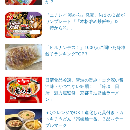
か？
『ニチレイ 鶏から』発売、№１の２品が
ワンプレート『「本格炒め炒飯®」＆
「特から®」』
「ヒルナンデス！」1000人に聞いた冷凍
餃子ランキングTOP７
日清食品冷凍、背油の旨み・コク深い醤
油味・かつてない細麺！ 「冷凍 日
清 魁力屋監修 京都背油醤油ラーメ
ン」
＋水×レンジでOK！進化した具付き・カ
トキチうどん『讃岐麺一番』３品～テー
ブルマーク