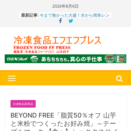
Skip
2026年8月6日
to
今まで無かった大盛！水から簡単レン
最新記事:
ジ♪ふわもちめん！！「冷凍 日清の
content
どん兵衛 大盛 きつねうどん」
「同 肉うどん」
日清食品冷凍、背油の旨み・コク深い
醤油味・かつてない細麺！ 「冷凍
日清 魁力屋監修 京都背油醤油ラー
メン」
冷凍ワンプレート№1のニップン、9月
から新ブランド『ニップン、彩りごは
ん。』～”おいしさ”をアピール
餃子キャラ”ぎょざ・ぎょざお”POPUP
ストアで作者にご挨拶、新作”れいと
うこ～こ～”を知る
「CHEESE WONDER」5周年～夏に限
定さわやかフレーバー「CHEESE
冷凍食品新商品
WONDER YELLOW」復刻発売中
BEYOND FREE「脂質50％オフ 山芋
と米粉でつくったお好み焼」～テー