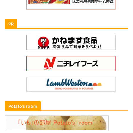
PR
Potato’s room