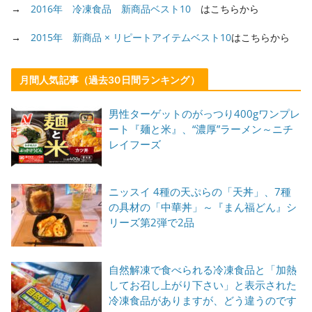
→
2016年 冷凍食品 新商品ベスト10
はこちらから
→
2015年 新商品 × リピートアイテムベスト10
はこちらから
月間人気記事（過去30日間ランキング）
男性ターゲットのがっつり400gワンプレ
ート『麺と米』、“濃厚”ラーメン～ニチ
レイフーズ
ニッスイ 4種の天ぷらの「天丼」、7種
の具材の「中華丼」～『まん福どん』シ
リーズ第2弾で2品
自然解凍で食べられる冷凍食品と「加熱
してお召し上がり下さい」と表示された
冷凍食品がありますが、どう違うのです