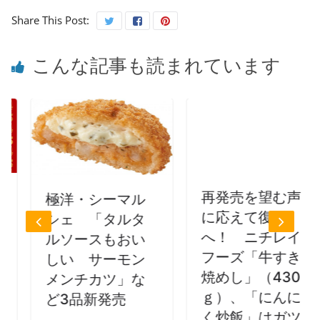
Share This Post:
こんな記事も読まれています
再発売を望む声
極洋・シーマル
に応えて復活
シェ 「タルタ
へ！ ニチレイ
ルソースもおい
フーズ「牛すき
しい サーモン
焼めし」（430
メンチカツ」な
ｇ）、「にんに
ど3品新発売
く炒飯」はガツ