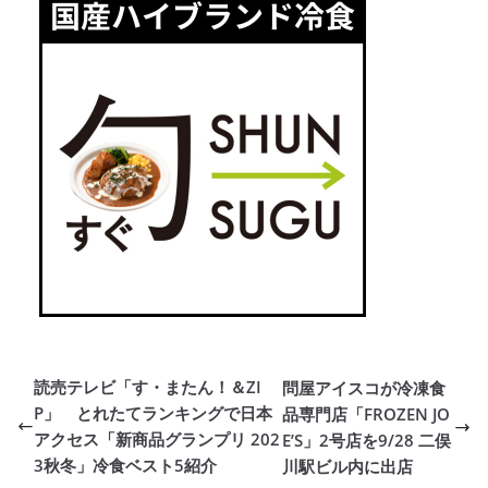
読売テレビ「す・またん！＆ZI
問屋アイスコが冷凍食
P」 とれたてランキングで日本
品専門店「FROZEN JO
アクセス「新商品グランプリ 202
E’S」2号店を9/28 二俣
3秋冬」冷食ベスト5紹介
川駅ビル内に出店