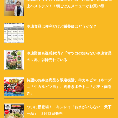
上ベストテン！！朝ごはんメニューがお買い得
冷凍食品は便利だけど栄養価はどうかな？
冷凍野菜も疑惑解消？「マツコの知らない冷凍食品
の世界」以降売れている
待望のお弁当商品を限定復活、牛カルビマヨネーズ
→「牛カルビマヨ」、肉巻きポテト→「ポテト肉巻
き」
ついに新登場！ キンレイ「お水がいらない 天下
一品」 5月13日発売