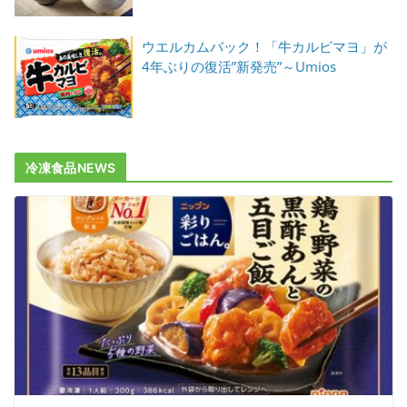
ウエルカムバック！「牛カルビマヨ」が
4年ぶりの復活”新発売”～Umios
冷凍食品NEWS