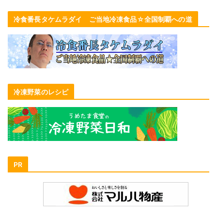
冷食番長タケムラダイ ご当地冷凍食品☆全国制覇への道
冷凍野菜のレシピ
PR