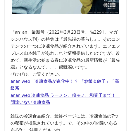
「an･an」最新号（2022年3月23日号、№2291。マガ
ジンハウス刊）の特集は『最先端の暮らし』。そのコン
テンツの一つに冷凍食品が紹介されています。エフエフ
プレス山本純子があれこれと情報提供したのですが、改
めて、新生活の始まる春に冷凍食品の最新情報が『最先
端』となるなんて、、、感慨深いです。
ぜひぜひ、ご覧ください。
anan web 冷凍食品が進化中！？ 「炒飯＆餃子」「高
級系」
anan web 冷凍食品 ラーメン、粉モノ、和菓子まで！
間違いない冷凍食品
雑誌の冷凍食品紹介、最終ページには、冷凍食品の7つ
の秘密が掲載されています。で、その中の”間違いある
ある”にご注目くださいね。