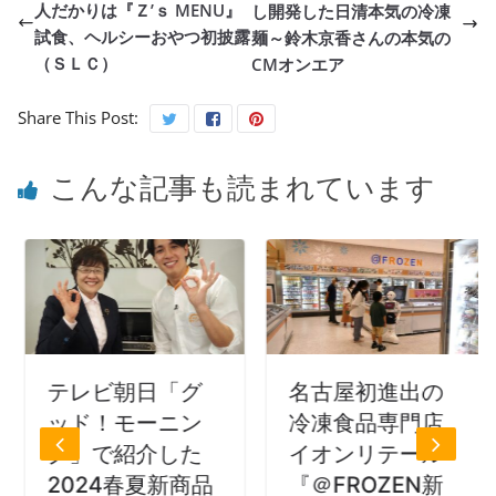
人だかりは『Ｚ’ｓ MENU』
し開発した日清本気の冷凍
試食、ヘルシーおやつ初披露
麺～鈴木京香さんの本気の
（ＳＬＣ）
CMオンエア
Share This Post:
こんな記事も読まれています
テレビ朝日「グ
名古屋初進出の
ッド！モーニン
冷凍食品専門店
グ」で紹介した
イオンリテール
2024春夏新商品
『＠FROZEN新