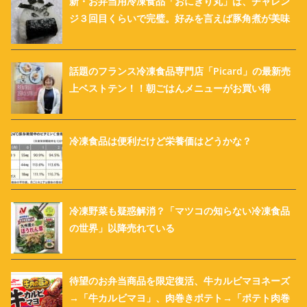
新・お弁当用冷凍食品「おにぎり丸」は、チャレン
ジ３回目くらいで完璧。好みを言えば豚角煮が美味
話題のフランス冷凍食品専門店「Picard」の最新売
上ベストテン！！朝ごはんメニューがお買い得
冷凍食品は便利だけど栄養価はどうかな？
冷凍野菜も疑惑解消？「マツコの知らない冷凍食品
の世界」以降売れている
待望のお弁当商品を限定復活、牛カルビマヨネーズ
→「牛カルビマヨ」、肉巻きポテト→「ポテト肉巻