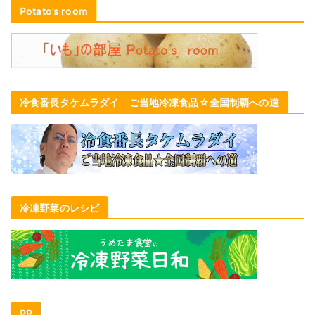
Potato’s room
冷食番長タケムラダイ ご当地冷凍食品☆全国制覇への道
冷凍野菜のレシピ
PR