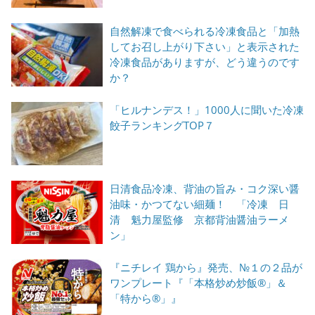
自然解凍で食べられる冷凍食品と「加熱
してお召し上がり下さい」と表示された
冷凍食品がありますが、どう違うのです
か？
「ヒルナンデス！」1000人に聞いた冷凍
餃子ランキングTOP７
日清食品冷凍、背油の旨み・コク深い醤
油味・かつてない細麺！ 「冷凍 日
清 魁力屋監修 京都背油醤油ラーメ
ン」
『ニチレイ 鶏から』発売、№１の２品が
ワンプレート『「本格炒め炒飯®」＆
「特から®」』