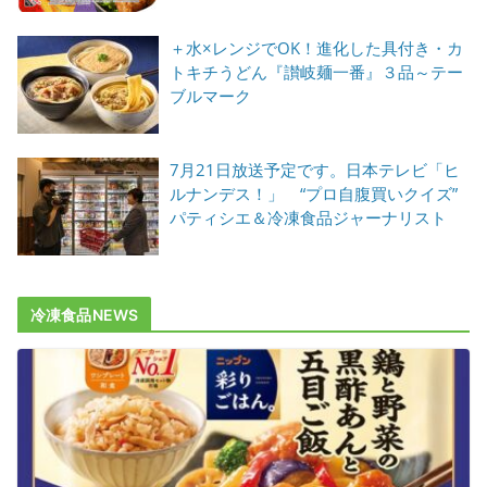
＋水×レンジでOK！進化した具付き・カ
トキチうどん『讃岐麺一番』３品～テー
ブルマーク
7月21日放送予定です。日本テレビ「ヒ
ルナンデス！」 “プロ自腹買いクイズ”
パティシエ＆冷凍食品ジャーナリスト
冷凍食品NEWS