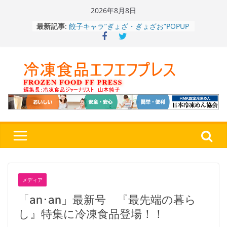
Skip
2026年8月8日
to
餃子キャラ”ぎょざ・ぎょざお”POPUP
最新記事:
content
ストアで作者にご挨拶、新作”れいと
うこ～こ～”を知る
「CHEESE WONDER」5周年～夏に限
定さわやかフレーバー「CHEESE
WONDER YELLOW」復刻発売中
今まで無かった大盛！水から簡単レン
ジ♪ふわもちめん！！「冷凍 日清の
どん兵衛 大盛 きつねうどん」
「同 肉うどん」
日清食品冷凍、背油の旨み・コク深い
醤油味・かつてない細麺！ 「冷凍
日清 魁力屋監修 京都背油醤油ラー
メン」
冷凍ワンプレート№1のニップン、9月
から新ブランド『ニップン、彩りごは
メディア
ん。』～”おいしさ”をアピール
「an･an」最新号 『最先端の暮ら
し』特集に冷凍食品登場！！