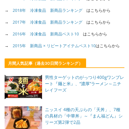
→
2018年 冷凍食品 新商品ランキング
はこちらから
→
2017年 冷凍食品 新商品ランキング
はこちらから
→
2016年 冷凍食品 新商品ベスト10
はこちらから
→
2015年 新商品 × リピートアイテムベスト10
はこちらから
月間人気記事（過去30日間ランキング）
男性ターゲットのがっつり400gワンプレ
ート『麺と米』、“濃厚”ラーメン～ニチ
レイフーズ
ニッスイ 4種の天ぷらの「天丼」、7種
の具材の「中華丼」～『まん福どん』シ
リーズ第2弾で2品