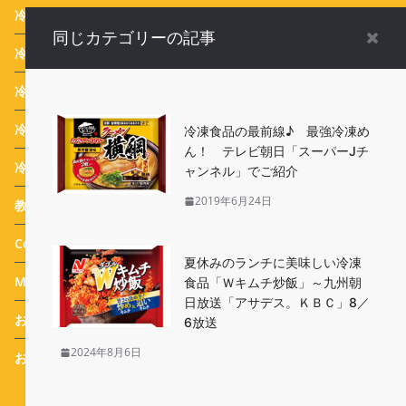
冷凍食品お弁当
(15)
同じカテゴリーの記事
冷凍食品業界ニュース
(116)
冷凍食品 Campaign
(387)
冷凍生活アドバイザー 西川剛史のオススメ
(43)
冷凍食品の最前線♪ 最強冷凍め
ん！ テレビ朝日「スーパーJチ
冷凍生活アドバイザー 西川式ホームフリージング
(46)
ャンネル」でご紹介
2019年6月24日
教えて！実花先生 冷凍食品アレンジメニュー
(31)
Column
(25)
夏休みのランチに美味しい冷凍
Message
(44)
食品「Ｗキムチ炒飯」～九州朝
日放送「アサデス。ＫＢＣ」8／
おすすめ 冷凍食品
(114)
6放送
2024年8月6日
おまけ
(77)