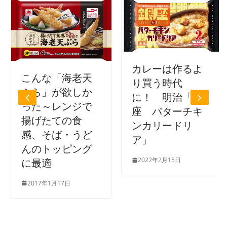
カレーは作るよ
こんな「海老天
り買う時代
ぷら」が欲しか
に！ 明治「銀
った～レンジで
座 バターチキ
揚げたての食
ンカリードリ
感、そば・うど
ア」
んのトッピング
2022年2月15日
に最適
2017年1月17日