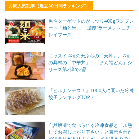
月間人気記事（過去30日間ランキング）
男性ターゲットのがっつり400gワンプレ
ート『麺と米』、“濃厚”ラーメン～ニチ
レイフーズ
ニッスイ 4種の天ぷらの「天丼」、7種
の具材の「中華丼」～『まん福どん』シ
リーズ第2弾で2品
「ヒルナンデス！」1000人に聞いた冷凍
餃子ランキングTOP７
自然解凍で食べられる冷凍食品と「加熱
してお召し上がり下さい」と表示された
冷凍食品がありますが、どう違うのです