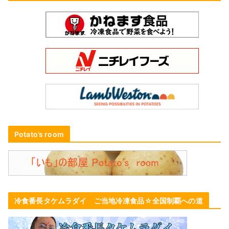
Potato’s room
冷食番長タケムラダイ ご当地冷凍食品☆全国制覇への道