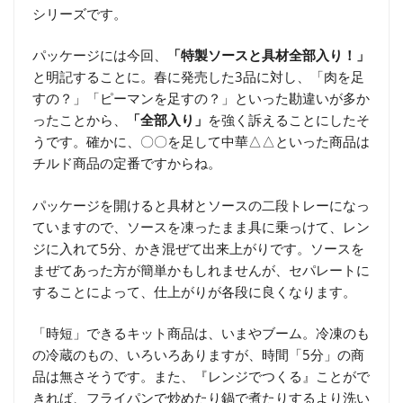
シリーズです。
パッケージには今回、
「特製ソースと具材全部入り！」
と明記することに。春に発売した3品に対し、「肉を足
すの？」「ピーマンを足すの？」といった勘違いが多か
ったことから、
「全部入り」
を強く訴えることにしたそ
うです。確かに、〇〇を足して中華△△といった商品は
チルド商品の定番ですからね。
パッケージを開けると具材とソースの二段トレーになっ
ていますので、ソースを凍ったまま具に乗っけて、レン
ジに入れて5分、かき混ぜて出来上がりです。ソースを
まぜてあった方が簡単かもしれませんが、セパレートに
することによって、仕上がりが各段に良くなります。
「時短」できるキット商品は、いまやブーム。冷凍のも
の冷蔵のもの、いろいろありますが、時間「5分」の商
品は無さそうです。また、『レンジでつくる』ことがで
きれば、フライパンで炒めたり鍋で煮たりするより洗い