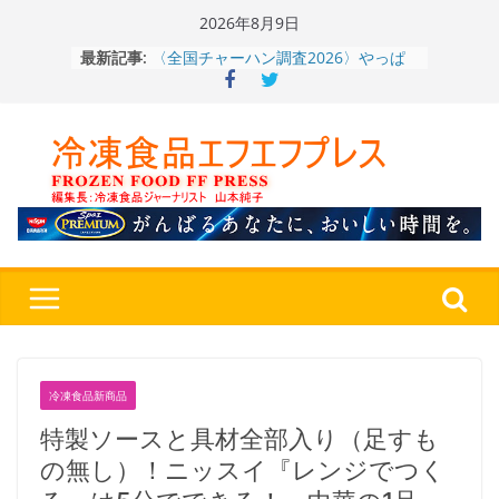
Skip
2026年8月9日
〈全国チャーハン調査2026〉やっぱ
to
最新記事:
りお米メニュー人気1位はチャーハン
content
～ニチレイフーズ調べ
冷凍ワンプレート№1のニップン、9月
から新ブランド『ニップン、彩りごは
ん。』～”おいしさ”をアピール
餃子キャラ”ぎょざ・ぎょざお”POPUP
ストアで作者にご挨拶、新作”れいと
うこ～こ～”を知る
「CHEESE WONDER」5周年～夏に限
定さわやかフレーバー「CHEESE
WONDER YELLOW」復刻発売中
神楽茶屋『牛ホルモン炒め』（大分
県）：冷食番長タケムラダイ 〜ご当
地冷凍食品☆全国制覇への道～
第７
４歩
冷凍食品新商品
特製ソースと具材全部入り（足すも
の無し）！ニッスイ『レンジでつく