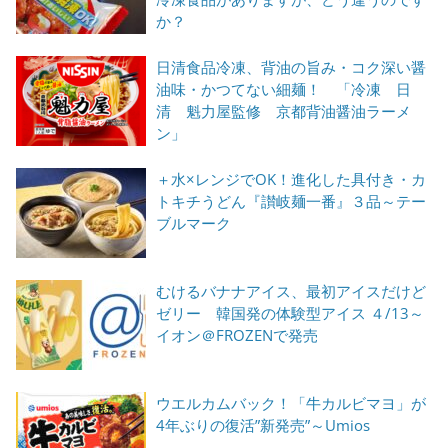
か？
日清食品冷凍、背油の旨み・コク深い醤
油味・かつてない細麺！ 「冷凍 日
清 魁力屋監修 京都背油醤油ラーメ
ン」
＋水×レンジでOK！進化した具付き・カ
トキチうどん『讃岐麺一番』３品～テー
ブルマーク
むけるバナナアイス、最初アイスだけど
ゼリー 韓国発の体験型アイス ４/13～
イオン＠FROZENで発売
ウエルカムバック！「牛カルビマヨ」が
4年ぶりの復活”新発売”～Umios