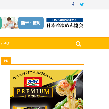
（FAQ）
PR