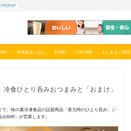
POPUP
”れいと
年～夏に限
SE
売中
簡単レン
 日清の
ん」
&A
冷凍食品ごはん
EVENT
COLUMN
よくあるご質問
コク深い
 「冷凍
醤油ラー
プン、9月
で。冷食ひとり呑みおつまみと「おまけ」
彩りごは
ル
まで、味の素冷凍食品の話題商品「夜九時のひとり呑み」シ
みBAR」が営業します。