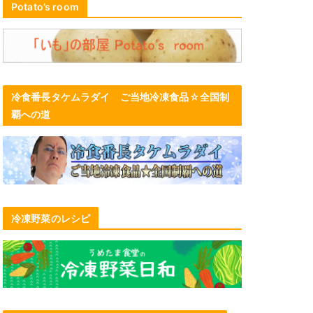
Potato’s room
冷食番長タケムラダイ ご当地冷凍食品☆全国制
覇への道
冷凍野菜のレシピ