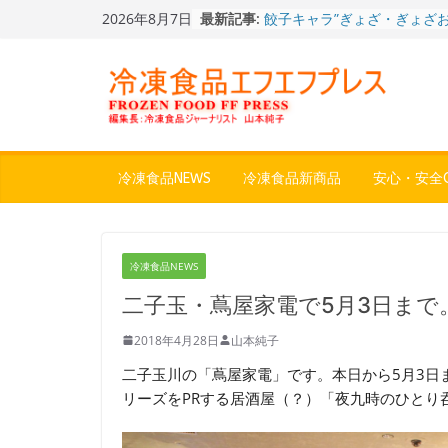
Skip
2026年8月7日
最新記事:
餃子キャラ”ぎょざ・ぎょざお”
to
ストアで作者にご挨拶、新作
content
うこ～こ～”を知る
「CHEESE WONDER」5周
定さわやかフレーバー「CHEE
WONDER YELLOW」復刻発
今まで無かった大盛！水から
ジ♪ふわもちめん！！「冷凍
どん兵衛 大盛 きつねうど
冷凍食品NEWS
冷凍食品新商品
安心・安全Q
「同 肉うどん」
日清食品冷凍、背油の旨み・
醤油味・かつてない細麺！
日清 魁力屋監修 京都背油
冷凍食品NEWS
メン」
冷凍ワンプレート№1のニッ
二子玉・蔦屋家電で5月3日ま
から新ブランド『ニップン、
ん。』～”おいしさ”をアピー
2018年4月28日
山本純子
二子玉川の「蔦屋家電」です。本日から5月3日
リーズをPRする居酒屋（？）「夜九時のひとり呑