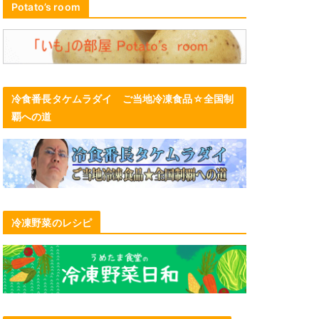
Potato’s room
冷食番長タケムラダイ ご当地冷凍食品☆全国制
覇への道
冷凍野菜のレシピ