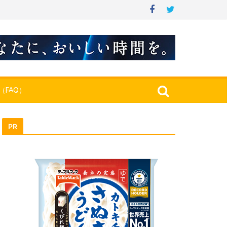
（FAQ）
PR