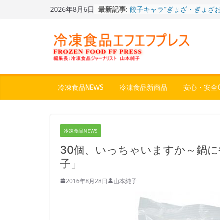
Skip
2026年8月6日
最新記事:
餃子キャラ”ぎょざ・ぎょざお”
to
ストアで作者にご挨拶、新作
content
うこ～こ～”を知る
「CHEESE WONDER」5周
定さわやかフレーバー「CHEE
WONDER YELLOW」復刻発
今まで無かった大盛！水から
ジ♪ふわもちめん！！「冷凍
どん兵衛 大盛 きつねうど
冷凍食品NEWS
冷凍食品新商品
安心・安全Q
「同 肉うどん」
日清食品冷凍、背油の旨み・
醤油味・かつてない細麺！
日清 魁力屋監修 京都背油
冷凍食品NEWS
メン」
冷凍ワンプレート№1のニッ
30個、いっちゃいますか～鍋
から新ブランド『ニップン、
子」
ん。』～”おいしさ”をアピー
2016年8月28日
山本純子