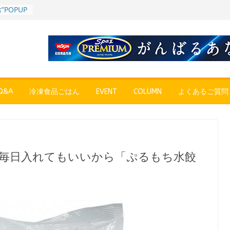
POPUP
”れいと
年～夏に限
SE
売中
簡単レン
 日清の
ん」
&A
冷凍食品ごはん
EVENT
COLUMN
よくあるご質問
コク深い
 「冷凍
醤油ラー
プン、9月
に毎日入れてもいいから「ぷるもち水餃
彩りごは
ル