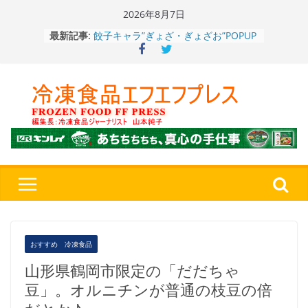
Skip
2026年8月7日
to
餃子キャラ”ぎょざ・ぎょざお”POPUP
最新記事:
content
ストアで作者にご挨拶、新作”れいと
うこ～こ～”を知る
「CHEESE WONDER」5周年～夏に限
定さわやかフレーバー「CHEESE
WONDER YELLOW」復刻発売中
今まで無かった大盛！水から簡単レン
ジ♪ふわもちめん！！「冷凍 日清の
どん兵衛 大盛 きつねうどん」
「同 肉うどん」
日清食品冷凍、背油の旨み・コク深い
醤油味・かつてない細麺！ 「冷凍
日清 魁力屋監修 京都背油醤油ラー
メン」
冷凍ワンプレート№1のニップン、9月
から新ブランド『ニップン、彩りごは
おすすめ 冷凍食品
ん。』～”おいしさ”をアピール
山形県鶴岡市限定の「だだちゃ
豆」。オルニチンが普通の枝豆の倍