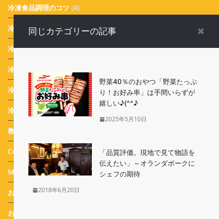
冷凍食品調理のコツ
(4)
冷凍食品お弁当
(15)
同じカテゴリーの記事
冷凍食品業界ニュース
(116)
冷凍食品 Campaign
(387)
野菜40％のおやつ「野菜たっぷ
冷凍生活アドバイザー 西川剛史のオススメ
(43)
り！お好み串」は手間いらずが
嬉しい♪(^^♪
冷凍生活アドバイザー 西川式ホームフリージング
(46)
2025年5月10日
教えて！実花先生 冷凍食品アレンジメニュー
(31)
Column
(25)
「品質評価。現地で見て物語を
伝えたい」～オランダポークに
Message
(44)
シェフの期待
2018年6月20日
おすすめ 冷凍食品
(114)
おまけ
(77)