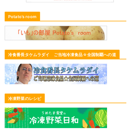
Potato’s room
冷食番長タケムラダイ ご当地冷凍食品☆全国制覇への道
冷凍野菜のレシピ