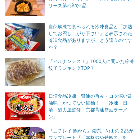
リーズ第2弾で2品
自然解凍で食べられる冷凍食品と「加熱
してお召し上がり下さい」と表示された
冷凍食品がありますが、どう違うのです
か？
「ヒルナンデス！」1000人に聞いた冷凍
餃子ランキングTOP７
日清食品冷凍、背油の旨み・コク深い醤
油味・かつてない細麺！ 「冷凍 日
清 魁力屋監修 京都背油醤油ラーメ
ン」
『ニチレイ 鶏から』発売、№１の２品が
ワンプレート『「本格炒め炒飯®」＆