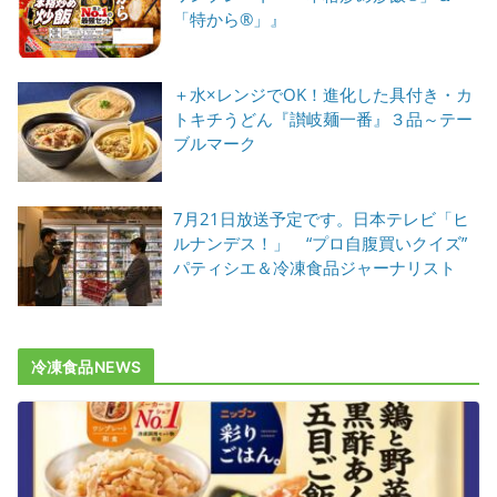
「特から®」』
＋水×レンジでOK！進化した具付き・カ
トキチうどん『讃岐麺一番』３品～テー
ブルマーク
7月21日放送予定です。日本テレビ「ヒ
ルナンデス！」 “プロ自腹買いクイズ”
パティシエ＆冷凍食品ジャーナリスト
冷凍食品NEWS