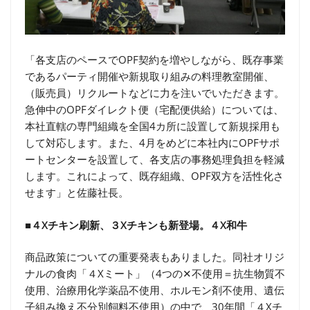
「各支店のペースでOPF契約を増やしながら、既存事業
であるパーティ開催や新規取り組みの料理教室開催、
（販売員）リクルートなどに力を注いでいただきます。
急伸中のOPFダイレクト便（宅配便供給）については、
本社直轄の専門組織を全国4カ所に設置して新規採用も
して対応します。また、4月をめどに本社内にOPFサポ
ートセンターを設置して、各支店の事務処理負担を軽減
します。これによって、既存組織、OPF双方を活性化さ
せます」と佐藤社長。
■４Xチキン刷新、３Xチキンも新登場。４X和牛
商品政策についての重要発表もありました。同社オリジ
ナルの食肉「４Xミート」（4つの✕不使用＝抗生物質不
使用、治療用化学薬品不使用、ホルモン剤不使用、遺伝
子組み換え不分別飼料不使用）の中で、30年間「４Xチ