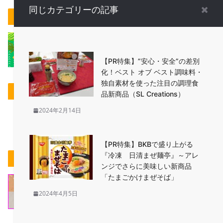
同じカテゴリーの記事
冷凍野菜のレシピ
【PR特集】”安心・安全”の差別
化！ベスト オブ ベスト調味料・
独自素材を使った注目の調理食
PR
品新商品（SL Creations）
2024年2月14日
【PR特集】BKBで盛り上がる
『冷凍 日清まぜ麺亭』～アレ
教えて！実花先生 冷凍食品アレンジメニュー
ンジでさらに美味しい新商品
「たまごかけまぜそば」
2024年4月5日