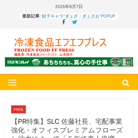
Skip
2026年8月7日
to
最新記事:
「CHEESE WONDER」5周年～夏に限
content
定さわやかフレーバー「CHEESE
WONDER YELLOW」復刻発売中
今まで無かった大盛！水から簡単レン
ジ♪ふわもちめん！！「冷凍 日清の
どん兵衛 大盛 きつねうどん」
「同 肉うどん」
日清食品冷凍、背油の旨み・コク深い
醤油味・かつてない細麺！ 「冷凍
日清 魁力屋監修 京都背油醤油ラー
メン」
冷凍ワンプレート№1のニップン、9月
から新ブランド『ニップン、彩りごは
ん。』～”おいしさ”をアピール
餃子キャラ”ぎょざ・ぎょざお”POPUP
ストアで作者にご挨拶、新作”れいと
PR特集
うこ～こ～”を知る
【PR特集】SLC 佐藤社長、宅配事業
強化・オフィスプレミアムフローズ