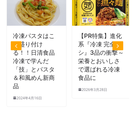
凍パスタはこ
【PR特集】進化
【P
盛り付け
系『冷凍 完全メ
Cre
！！日清食品
シ』3品の衝撃～
ムギ
凍で学んだ
栄養とおいしさ
など
技」とパスタ
で選ばれる冷凍
ト』
和風めん新商
食品に
イン
化
2026年3月28日
024年4月16日
202