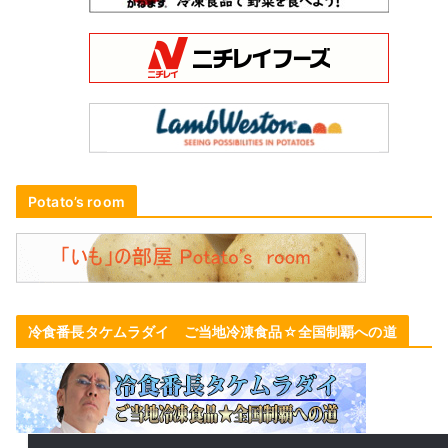
Potato’s room
冷食番長タケムラダイ ご当地冷凍食品☆全国制覇への道