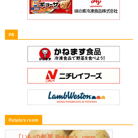
PR
Potato’s room