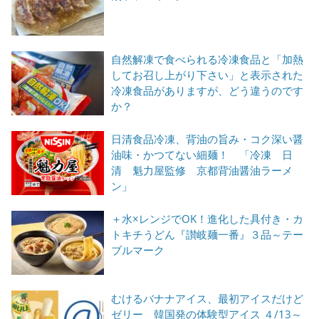
自然解凍で食べられる冷凍食品と「加熱
してお召し上がり下さい」と表示された
冷凍食品がありますが、どう違うのです
か？
日清食品冷凍、背油の旨み・コク深い醤
油味・かつてない細麺！ 「冷凍 日
清 魁力屋監修 京都背油醤油ラーメ
ン」
＋水×レンジでOK！進化した具付き・カ
トキチうどん『讃岐麺一番』３品～テー
ブルマーク
むけるバナナアイス、最初アイスだけど
ゼリー 韓国発の体験型アイス ４/13～