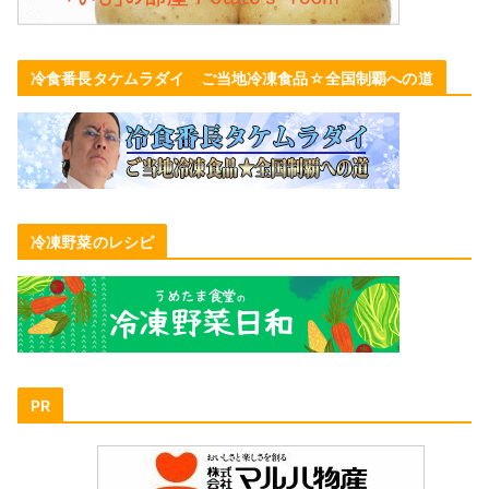
冷食番長タケムラダイ ご当地冷凍食品☆全国制覇への道
冷凍野菜のレシピ
PR