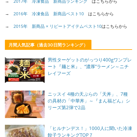
→
2017年 冷凍食品 新商品ランキング
はこちらから
→
2016年 冷凍食品 新商品ベスト10
はこちらから
→
2015年 新商品 × リピートアイテムベスト10
はこちらから
月間人気記事（過去30日間ランキング）
男性ターゲットのがっつり400gワンプレ
ート『麺と米』、“濃厚”ラーメン～ニチ
レイフーズ
ニッスイ 4種の天ぷらの「天丼」、7種
の具材の「中華丼」～『まん福どん』シ
リーズ第2弾で2品
「ヒルナンデス！」1000人に聞いた冷凍
餃子ランキングTOP７