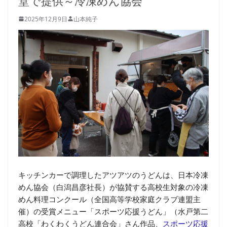
堂で提供～冷凍めん協会
2025年12月9日
山本純子
キッチンカーで調理したアツアツのうどんは、日本冷凍
めん協会（白潟昌彦社長）が協賛する高校生対象の冷凍
めん料理コンクール（全国高等学校家庭クラブ連盟主
催）の受賞メニュー「スポーツ応援うどん」（水戸第二
高校「わくわくうどん連合会」さん作品、
スポーツ応援