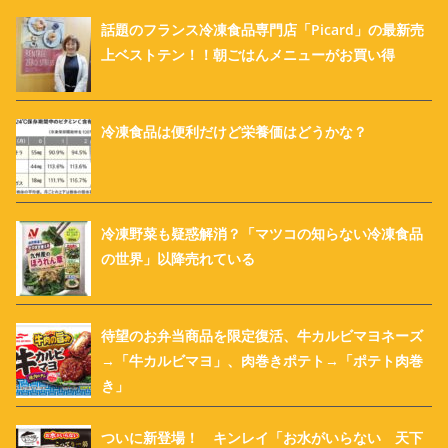
話題のフランス冷凍食品専門店「Picard」の最新売
上ベストテン！！朝ごはんメニューがお買い得
冷凍食品は便利だけど栄養価はどうかな？
冷凍野菜も疑惑解消？「マツコの知らない冷凍食品
の世界」以降売れている
待望のお弁当商品を限定復活、牛カルビマヨネーズ
→「牛カルビマヨ」、肉巻きポテト→「ポテト肉巻
き」
ついに新登場！ キンレイ「お水がいらない 天下