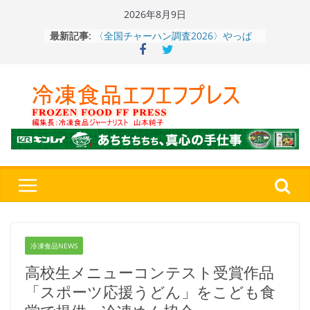
Skip
2026年8月9日
to
〈全国チャーハン調査2026〉やっぱ
最新記事:
content
りお米メニュー人気1位はチャーハン
～ニチレイフーズ調べ
冷凍ワンプレート№1のニップン、9月
から新ブランド『ニップン、彩りごは
ん。』～”おいしさ”をアピール
餃子キャラ”ぎょざ・ぎょざお”POPUP
ストアで作者にご挨拶、新作”れいと
うこ～こ～”を知る
「CHEESE WONDER」5周年～夏に限
定さわやかフレーバー「CHEESE
WONDER YELLOW」復刻発売中
神楽茶屋『牛ホルモン炒め』（大分
県）：冷食番長タケムラダイ 〜ご当
地冷凍食品☆全国制覇への道～
第７
４歩
冷凍食品NEWS
高校生メニューコンテスト受賞作品
「スポーツ応援うどん」をこども食